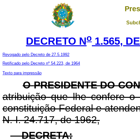
Pres
Subch
o
DECRETO N
1.565, D
Revogado pelo Decreto de 27.5.1992
Retificado pelo Decreto nº 54.223, de 1964
Texto para impressão
O
PRESIDENTE DO CON
atribuição que lhe confere o a
constituição Federal e atende
N. I. 24.717, de 1962,
DECRETA: