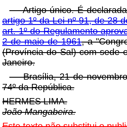
Artigo único. É declarada 
artigo 1º da Lei nº 91, de 28 
art. 1º do Regulamento aprov
2 de maio de 1961
, a "Congr
(Província do Sal) com sede 
Janeiro.
Brasília, 21 de novembro 
74º da República.
HERMES LIMA.
João Mangabeira.
Este texto não substitui o pu