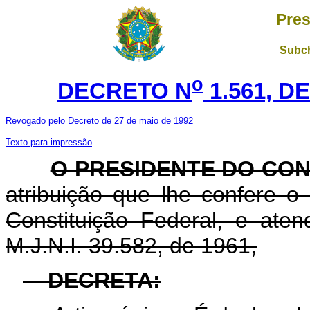
Pres
Subch
o
DECRETO N
1.561, D
Revogado pelo Decreto de 27 de maio de 1992
Texto para impressão
O PRESIDENTE DO CON
atribuição que lhe confere o a
Constituição Federal, e at
M.J.N.I. 39.582, de 1961,
DECRETA: