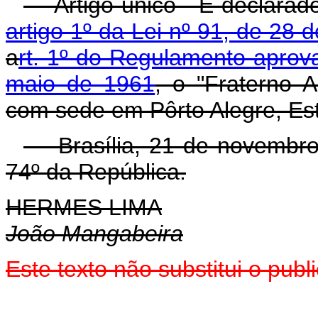
Artigo único - É declarado 
artigo 1º da Lei nº 91, de 28 
a
rt. 1º do Regulamento aprov
maio de 1961
, o "Fraterno A
com sede em Pôrto Alegre, Es
Brasília, 21 de novembro 
74º da República.
HERMES LIMA
João Mangabeira
Este texto não substitui o pu