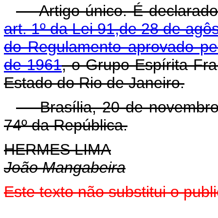
Artigo único. É declarado 
art. 1º da Lei 91,de 28 de agô
do Regulamento aprovado pel
de 1961
, o Grupo Espírita F
Estado do Rio de Janeiro.
Brasília, 20 de novembro 
74º da República.
HERMES LIMA
João Mangabeira
Este texto não substitui o pu