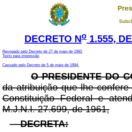
Pres
Subch
o
DECRETO N
1.555, D
Revogado pelo Decreto de 27 de maio de 1992
Texto para impressão
Cassado pelo Decreto de 5 de maio de 1994.
O PRESIDENTE DO C
da atribuição que lhe confere o
Constituição Federal e ate
M.J.N.I. 27.699, de 1961,
DECRETA: