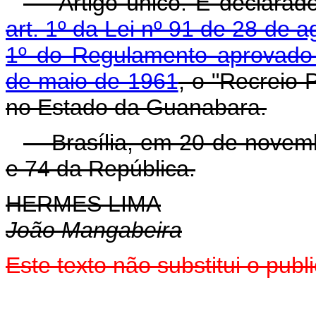
Artigo único. É declarado 
art. 1º da Lei nº 91 de 28 de 
1º do Regulamento aprovado
de maio de 1961
, o "Recreio
no Estado da Guanabara.
Brasília, em 20 de novemb
e 74 da República.
HERMES LIMA
João Mangabeira
Este texto não substitui o pu