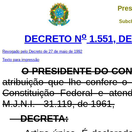
Pres
Subch
o
DECRETO N
1.551, D
Revogado pelo Decreto de 27 de maio de 1992
Texto para impressão
O PRESIDENTE DO CON
atribuição que lhe confere o a
Constituição Federal e ate
M.J.N.I. - 31.119, de 1961,
DECRETA: