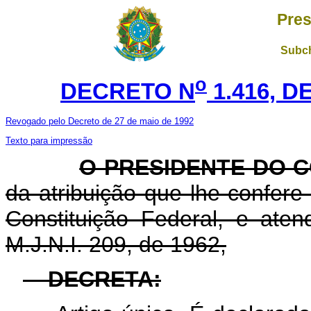
Pres
Subch
o
DECRETO N
1.416, D
Revogado pelo Decreto de 27 de maio de 1992
Texto para impressão
O PRESIDENTE DO 
da atribuição que lhe confere o
Constituição Federal, e at
M.J.N.I. 209, de 1962,
DECRETA: