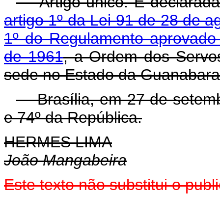
Artigo único. É declarada 
artigo 1º da Lei 91 de 28 de 
1º do Regulamento aprovado 
de 1961
, a Ordem dos Servos
sede no Estado da Guanabara
Brasília, em 27 de setemb
e 74º da República.
HERMES LIMA
João Mangabeira
Este texto não substitui o pu