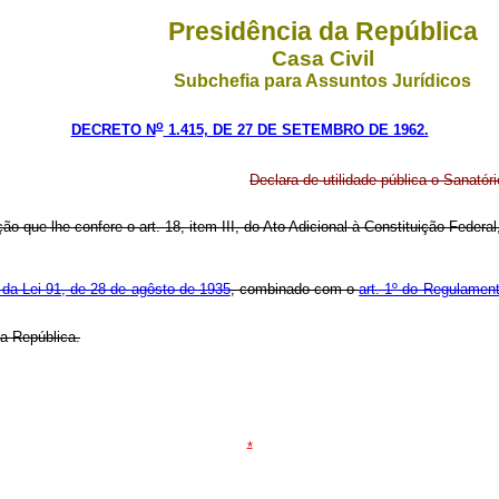
Presidência da República
Casa Civil
Subchefia para Assuntos Jurídicos
o
DECRETO N
1.415, DE 27 DE SETEMBRO DE 1962.
Declara de utilidade pública o Sanató
ção que lhe confere o art. 18, item III, do Ato Adicional à Constituição Fede
, da Lei 91, de 28 de agôsto de 1935
, combinado com o
art. 1º do Regulamen
a República.
*