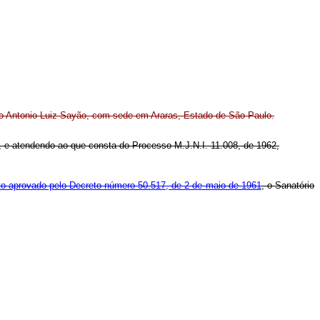
rio Antonio Luiz Sayão, com sede em Araras, Estado de São Paulo.
ral, e atendendo ao que consta do Processo M.J.N.I. 11.008, de 1962,
to aprovado pelo Decreto número 50.517, de 2 de maio de 1961
, o Sanatório