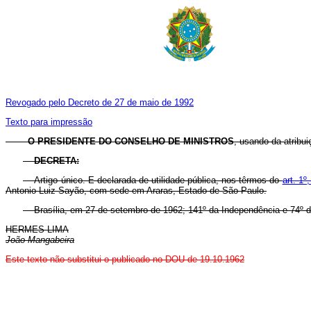
Revogado pelo Decreto de 27 de maio de 1992
Texto para impressão
O PRESIDENTE DO CONSELHO DE MINISTROS
, usando da atribui
DECRETA:
Artigo único. E declarada de utilidade pública, nos têrmos do
art. 1º
Antonio Luiz Sayão, com sede em Araras, Estado de São Paulo.
Brasília, em 27 de setembro de 1962; 141º da Independência e 74º d
HERMES LIMA
João Mangabeira
Este texto não substitui o publicado no DOU de 19.10.1962