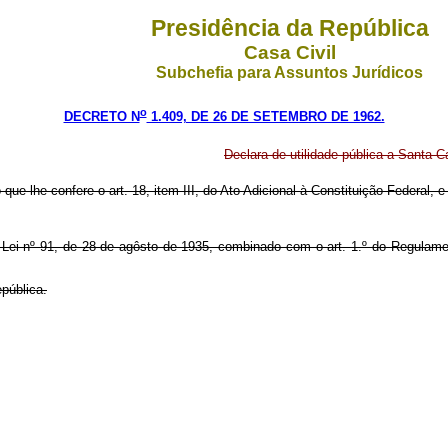
Presidência da República
Casa Civil
Subchefia para Assuntos Jurídicos
o
DECRETO N
1.409, DE 26 DE SETEMBRO DE 1962.
Declara de utilidade pública a Santa C
o que lhe confere o art. 18, item III, do Ato Adicional à Constituição Federal
a Lei nº 91, de 28 de agôsto de 1935, combinado com o art. 1.º do Regula
pública.