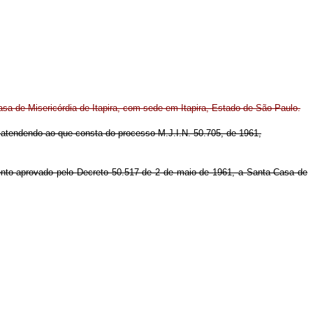
asa de Misericórdia de Itapira, com sede em Itapira, Estado de São Paulo.
, e atendendo ao que consta do processo M.J.I.N. 50.705, de 1961,
mento aprovado pelo Decreto 50.517 de 2 de maio de 1961, a Santa Casa de