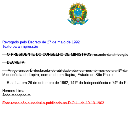
Revogado pelo Decreto de 27 de maio de 1992
Texto para impressão
O PRESIDENTE DO CONSELHO DE MINISTROS
, usando da atribuiçã
DECRETA:
Artigo único. É declarada de utilidade pública, nos têrmos do art. 1º d
Misericórdia de Itapira, com sede em Itapira, Estado de São Paulo.
Brasília, em 26 de setembro de 1962; 141º da Independência e 74º da Re
Hermes Lima
João Mangabeira
Este texto não substitui o publicado no D.O.U. de 19.10.1962