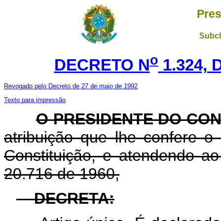
Pres
Subch
o
DECRETO N
1.324, 
Revogado pelo Decreto de 27 de maio de 1992
Texto para impressão
O PRESIDENTE DO CON
atribuição que lhe confere o a
Constituição, e atendendo ao
20.716 de 1960,
DECRETA: