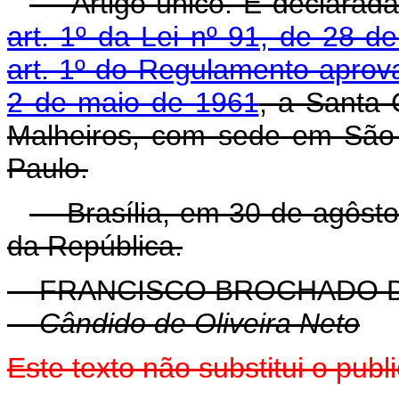
Artigo único. É declarada 
art. 1º da Lei nº 91, de 28 d
art. 1º do Regulamento aprov
2 de maio de 1961
, a Santa 
Malheiros, com sede em São
Paulo.
Brasília, em 30 de agôsto 
da República.
FRANCISCO BROCHADO 
Cândido de Oliveira Neto
Este texto não substitui o pu