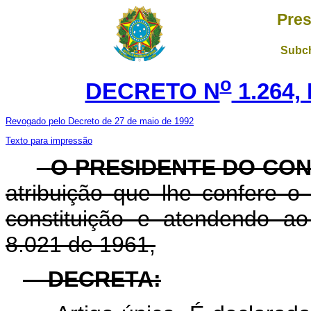
Pres
Subch
o
DECRETO N
1.264,
Revogado pelo Decreto de 27 de maio de 1992
Texto para impressão
O PRESIDENTE DO CON
atribuição que lhe confere o a
constituição e atendendo a
8.021 de 1961,
DECRETA: