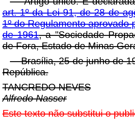
Artigo único. É declarada 
art. 1º da Lei 91, de 28 de a
1º do Regulamento aprovado p
de 1961
, a "Sociedade Prop
de Fora, Estado de Minas Gera
Brasília, 25 de junho de 1
República.
TANCREDO NEVES
Alfredo Nasser
Este texto não substitui o pu