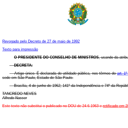
Revogado pelo Decreto de 27 de maio de 1992
Texto para impressão
O PRESIDENTE DO CONSELHO DE MINISTROS
, usando da atrib
DECRETA:
Artigo único. É declarada de utilidade pública, nos têrmos do
art. 1
sede em São Paulo, Estado de São Paulo.
Brasília, 4 de junho de 1962; 141º da Independência e 74º da Repúbl
TANCREDO NEVES
Alfredo Nasser
Este texto não substitui o publicado no DOU de 24.6.1963 e
retificado em 