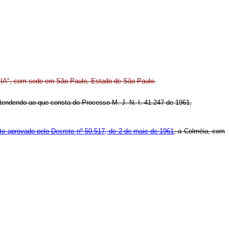
MÉIA", com sede em São Paulo, Estado de São Paulo.
e atendendo ao que consta do Processo M. J. N. I. 41.247 de 1961,
to aprovado pelo Decreto nº 50.517, de 2 de maio de 1961
, a Colméia, com