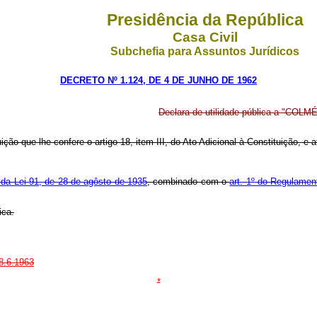
Presidência da República
Casa Civil
Subchefia para Assuntos Jurídicos
DECRETO Nº 1.124, DE 4 DE JUNHO DE 1962
Declara de utilidade pública a "COL
uição que lhe confere o artigo 18, item III, do Ato Adicional à Constituição, 
º da Lei 91, de 28 de agôsto de 1935
, combinado com o
art. 1º do Regulamen
ica.
28.6.1963
*