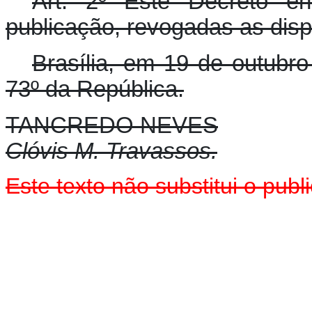
Art. 2º Êste Decreto e
publicação, revogadas as disp
Brasília, em 19 de outubr
73º da República.
TANCREDO NEVES
Clóvis M. Travassos.
Este texto não substitui o pu