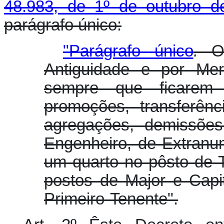
48.983, de 1º de outubro d
parágrafo único:
"Parágrafo único
.
O
Antiguidade e por Mer
sempre que ficarem 
promoções, transferênc
agregações, demissões
Engenheiro, de Extranum
um quarto no pôsto de 
postos de Major e Cap
Primeiro-Tenente".