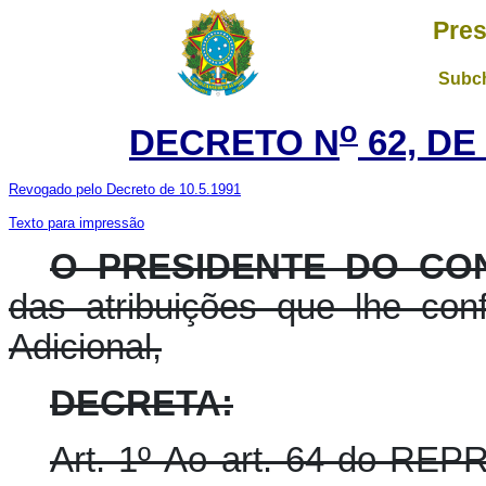
Pres
Subch
o
DECRETO N
62, DE
Revogado pelo Decreto de 10.5.1991
Texto para impressão
O PRESIDENTE DO CO
das atribuições que lhe conf
Adicional,
DECRETA:
Art. 1º Ao art. 64 do RE