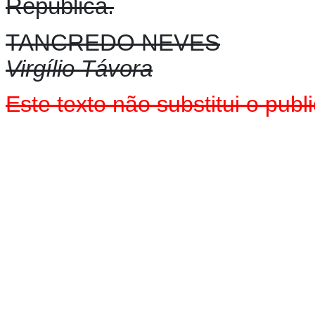
República.
TANCREDO NEVES
Virgílio Távora
Este texto não substitui o pu