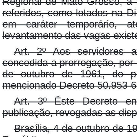
Regional de Mato Grosso, a f
referidos, como lotados na D
em caráter temporário, a
levantamento das vagas existe
Art. 2º Aos servidores a
concedida a prorrogação, por m
de outubro de 1961, do pr
mencionado Decreto 50.953-6
Art. 3º Êste Decreto e
publicação, revogadas as disp
Brasília, 4 de outubro de 