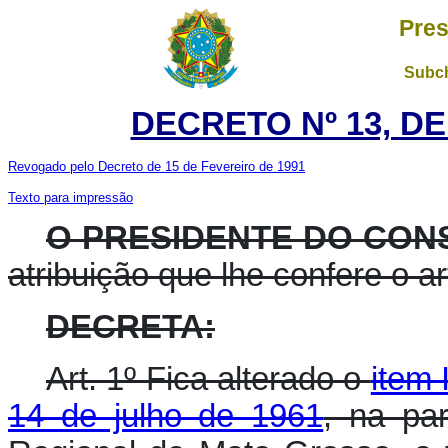
Pres
Subch
DECRETO Nº 13, DE
Revogado pelo Decreto de 15 de Fevereiro de 1991
Texto para impressão
O PRESIDENTE DO CON
atribuição que lhe confere o art
DECRETA:
Art. 1º Fica alterado o
item 
14 de julho de 1961
, na par