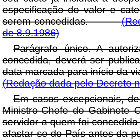
especificação do valor e cat
serem concedidas.
(Re
de 8.9.1986)
Parágrafo único. A autori
concedida, deverá ser publi
data marcada para início d
(Redação dada pelo Decreto n
Em casos excepcionais, de 
Ministro-Chefe do Gabinete C
servidor a quem foi concedida
afastar-se do País antes d