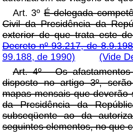
Art. 3º
É delegada competê
Civil da Presidência da Repú
exterior de que trata e
Decreto nº 93.217, de 8.9.198
99.188, de 1990)
(Vide D
Art. 4º - Os afastamento
disposto no artigo 3º, serã
mapas mensais que deverão s
da Presidência da Repúblic
subseqüente ao da autoriza
seguintes elementos, no que c