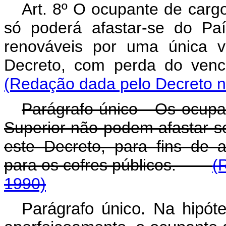
Art. 8º O ocupante de carg
só poderá afastar-se do Pa
renováveis por uma única v
Decreto, com perda do v
(Redação dada pelo Decreto n
Parágrafo único - Os ocup
Superior não podem afastar-s
este Decreto, para fins de
para os cofres públicos.
(
1990)
Parágrafo único. Na hipót