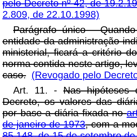
pelo Decreto nº 42, de 19.2.1
2.809, de 22.10.1998)
Parágrafo único - Quando
entidade da administração ind
ministerial, ficará a critério
norma contida neste artigo, l
caso.
(Revogado pelo Decreto
Art. 11. -
Nas hipóteses 
Decreto, os valores das diár
por base a diária fixada no
ar
de janeiro de 1973
, com a mod
85.148, de 15 de setembro de