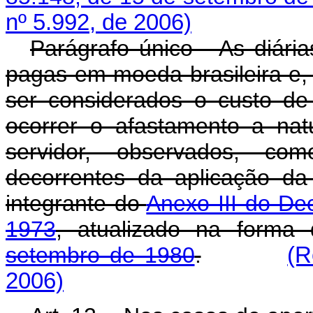
nº 5.992, de 2006)
Parágrafo único - As diária
pagas em moeda brasileira e,
ser considerados o custo de
ocorrer o afastamento a na
servidor, observados, co
decorrentes da aplicação d
integrante do
Anexo III do De
1973
, atualizado na form
setembro de 1980
.
(R
2006)