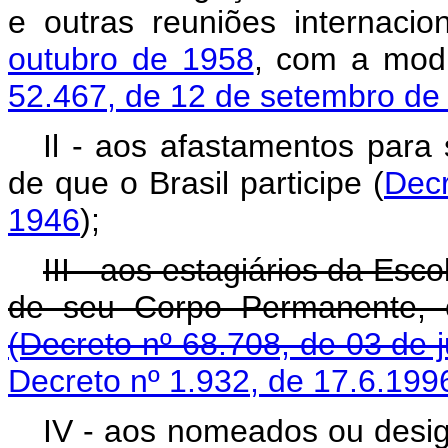
e outras reuniões internacion
outubro de 1958
, com a modi
52.467, de 12 de setembro de
Il - aos afastamentos para 
de que o Brasil participe (
Decr
1946
);
III - aos estagiários da Esc
de seu Corpo Permanente, e
(Decreto nº 68.708, de 03 de 
Decreto nº 1.932, de 17.6.199
IV - aos nomeados ou design