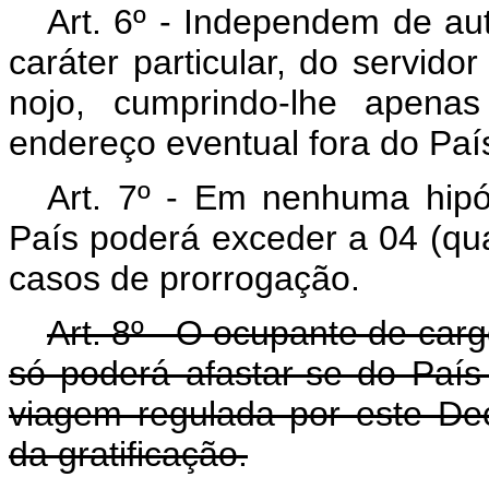
Art. 6º - Independem de aut
caráter particular, do servido
nojo, cumprindo-lhe apena
endereço eventual fora do Paí
Art. 7º - Em nenhuma hipó
País poderá exceder a 04 (qu
casos de prorrogação.
Art. 8º - O ocupante de car
só poderá afastar-se do País
viagem regulada por este De
da gratificação.