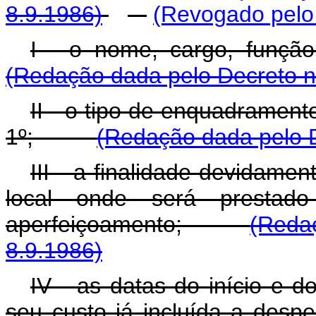
8.9.1986)
(Revogado pelo 
I - o nome, cargo, fu
(Redação dada pelo Decreto n
II - o tipo de enquadrament
1º;
(Redação dada pelo D
III - a finalidade devidamen
local onde será prestad
aperfeiçoamento;
(Redaç
8.9.1986)
IV - as datas do início e 
seu custo já incluída a desp