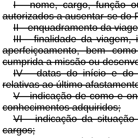
I - nome, cargo, função 
autorizados a ausentar-se do 
II - enquadramento da viage
III - finalidade da viagem,
aperfeiçoamento, bem como
cumprida a missão ou desenvol
IV - datas do início e d
relativas ao último afastament
V - indicação de como e ond
conhecimentos adquiridos;
VI - indicação da situaçã
cargos;