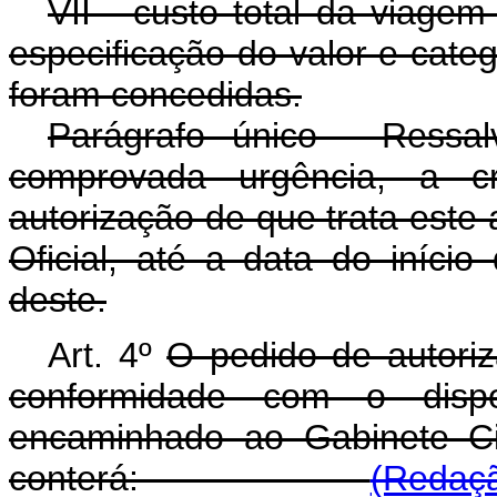
VII - custo total da viage
especificação do valor e cate
foram concedidas.
Parágrafo único - Ressa
comprovada urgência, a cr
autorização de que trata este 
Oficial, até a data do iníci
deste.
Art. 4º
O pedido de autori
conformidade com o dispo
encaminhado ao Gabinete Ci
conterá:
(Redaçã