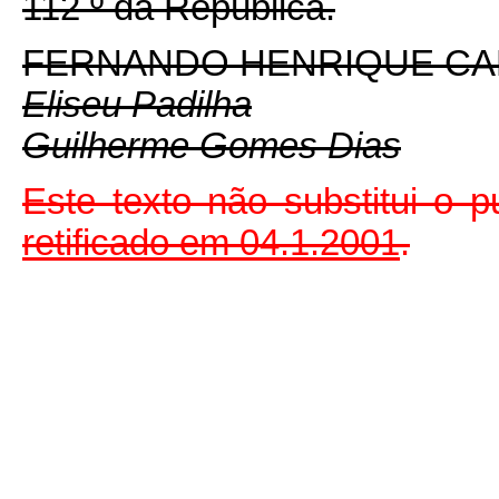
112
º
da República.
FERNANDO HENRIQUE C
Eliseu Padilha
Guilherme Gomes Dias
Este texto não substitui o
retificado em
04.1.2001
.