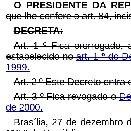
O
PRESIDENTE DA RE
que lhe confere o art. 84, inc
DECRETA:
Art. 1
º
Fica prorrogado, 
estabelecido no
art. 1
º
do D
1999.
Art. 2
º
Este Decreto entra 
Art. 3
º
Fica revogado o
De
de 2000.
Brasília, 27 de dezembro