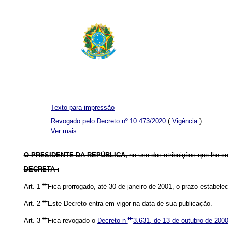
Texto para impressão
Revogado pelo Decreto nº 10.473/2020
(
Vigência
)
Ver mais...
O PRESIDENTE DA REPÚBLICA,
no uso das atribuições que lhe con
DECRETA :
o
Art. 1
Fica prorrogado, até 30 de janeiro de 2001, o prazo estabele
o
Art. 2
Este Decreto entra em vigor na data de sua publicação.
o
o
Art. 3
Fica revogado o
Decreto n
3.631, de 13 de outubro de 2000