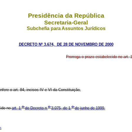
Presidência da República
Secretaria-Geral
Subchefia para Assuntos Jurídicos
DECRETO Nº 3.674, DE 28 DE NOVEMBRO DE 2000
Prorroga o prazo estabelecido no art. 
fere o art. 84, incisos IV e VI da Constituição,
o
o
o
cido no
art. 1
do Decreto n
3.075, de 1
de junho de 1999.
.