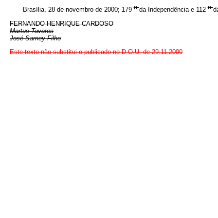
o
o
Brasília, 28 de novembro de 2000; 179
da Independência e 112
d
FERNANDO HENRIQUE CARDOSO
Martus Tavares
José Sarney Filho
Este texto não substitui o publicado no D.O.U. de 29.11.2000