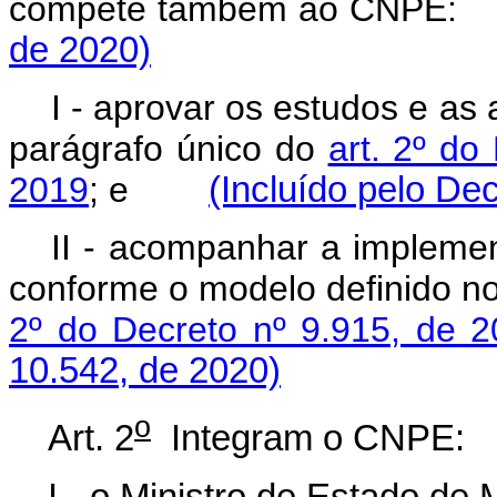
compete também ao CN
de 2020)
I - aprovar os estudos e as
parágrafo único do
art. 2º do
2019
; e
(Incluído pelo De
II - acompanhar a impleme
conforme o modelo definido n
2º do Decreto nº 9.915, de 
10.542, de 2020)
o
Art. 2
Integram o CNPE:
I - o Ministro de Estado de 