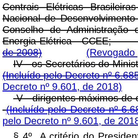
Centrais Elétricas Brasile
Nacional de Desenvolviment
Conselho de Administração 
Energia Elétrica - CC
de 2008)
(Revogado p
IV - os Secretários do 
(Incluído pelo Decreto nº 6.68
Decreto nº 9.601, de 2018)
V - dirigentes máximos 
(Incluído pelo Decreto nº 6.
pelo Decreto nº 9.601, de 201
§ 4º A critério do Preside