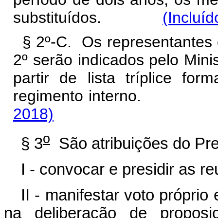
substituídos.
(Incluí
§ 2º-C. Os representantes d
2º serão indicados pelo Mini
partir de lista tríplice f
regimento interno
2018)
o
§ 3
São atribuições do Pr
I - convocar e presidir as r
II - manifestar voto própri
na deliberação de propos