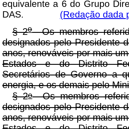
equivalente a 6 do Grupo Dir
DAS.
(Redação dada p
o
§ 2
Os membros referido
designados pelo Presidente 
anos, renováveis por mais um
Estados e do Distrito Fed
Secretários de Governo a q
energia, e os demais pelo Min
o
§ 2
Os membros referido
designados pelo Presidente 
anos, renováveis por mais um
Estados e do Distrito Fed