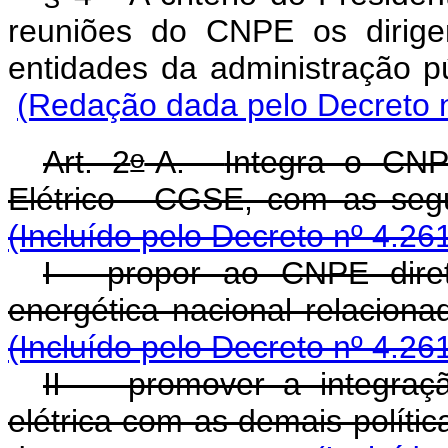
reuniões do CNPE os dirige
entidades da administraçã
(Redação dada pelo Decreto n
o
Art. 2
-A.
Integra o CN
Elétrico - CGSE, com 
(Incluído pelo Decreto nº 4.26
I - propor ao CNPE diret
energética nacional rela
(Incluído pelo Decreto nº 4.26
II - promover a integraçã
elétrica com as demais política