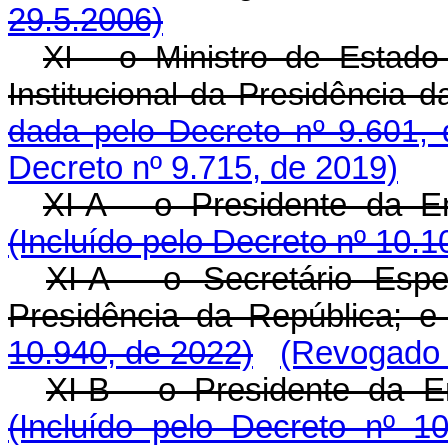
29.5.2006)
XI - o Ministro de Estad
Institucional da Presid
dada pelo Decreto nº 9.601,
Decreto nº 9.715, de 2019)
XI-A - o Presidente da 
(Incluído pelo Decreto nº 10.1
XI-A - o Secretário Espe
Presidência da República
10.940, de 2022)
(Revogado 
XI-B - o Presidente da 
(Incluído pelo Decreto nº 1