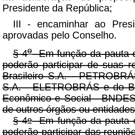
Presidente da República;
III - encaminhar ao Pres
aprovadas pelo Conselho.
o
§ 4
Em função da pauta e 
poderão participar de suas r
Brasileiro S.A. - PETROBRÁS,
S.A. - ELETROBRÁS e do Ba
Econômico e Social - BNDES
de outros órgãos ou entidades
o
§ 4
Em função da pauta e 
poderão participar das 