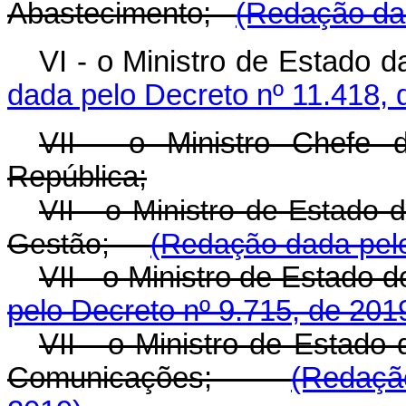
Abastecimento;
(Redação dad
VI - o Ministro de Estado d
dada pelo Decreto nº 11.418, 
VII - o Ministro Chefe 
República;
VII - o Ministro de Estado
Gestão;
(Redação dada pelo
VII - o Ministro de Estado 
pelo Decreto nº 9.715, de 201
VII - o Ministro de Estado 
Comunicações;
(Redaçã