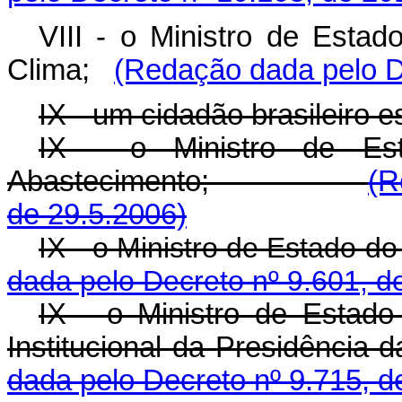
VIII - o Ministro de Est
Clima;
(Redação dada pelo D
IX - um cidadão brasileiro e
IX - o Ministro de Est
Abastecimento;
(R
de 29.5.2006)
IX - o Ministro de Est
dada pelo Decreto nº 9.601, d
IX - o Ministro de Estad
Institucional da Presid
dada pelo Decreto nº 9.715, d