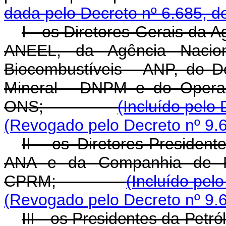
dada pelo Decreto nº 6.685, d
I - os Diretores-Gerais da A
ANEEL, da Agência Nacion
Biocombustíveis - ANP, do 
Mineral - DNPM e do Operad
ONS;
(Incluído pelo
(Revogado pelo Decreto nº 9.
II - os Diretores-Presiden
ANA e da Companhia de Pe
CPRM;
(Incluído pel
(Revogado pelo Decreto nº 9.
III - os Presidentes da Pet