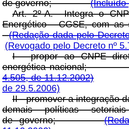
de governo;
(Incluído
Art. 2º-A. Integra o CN
Energético - CGSE, com
(Redação dada pelo Decreto
(Revogado pelo Decreto nº 5.
I - propor ao CNPE diret
energética nacion
4.505, de 11.12.2002)
de 29.5.2006)
II - promover a integração d
demais políticas setori
de governo;
(Reda