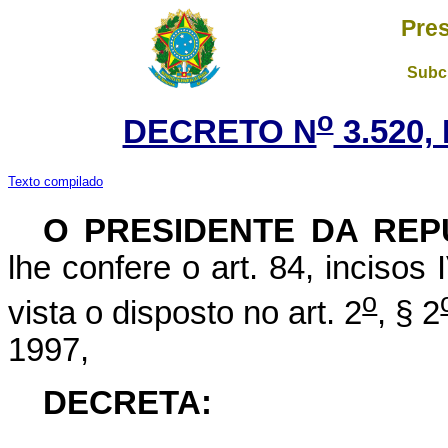
Pres
Subch
o
DECRETO N
3.520,
Texto compilado
O PRESIDENTE DA REP
lhe confere o art. 84, incisos
o
vista o disposto no art. 2
, § 2
1997,
DECRETA: