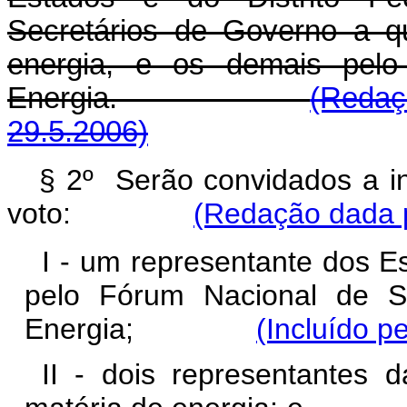
Secretários de Governo a q
energia, e os demais pelo
Energia.
(Redaç
29.5.2006)
§ 2º Serão convidados a in
voto:
(Redação dada p
I - um representante dos Es
pelo Fórum Nacional de S
Energia;
(Incluído p
II - dois representantes d