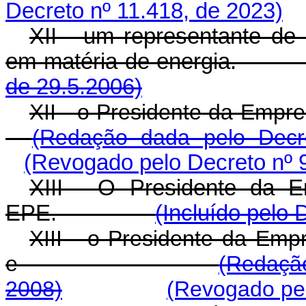
Decreto nº 11.418, de 2023)
XII - um representante de u
em matéria de energ
de 29.5.2006)
XII - o Presidente da E
(Redação dada pelo Decr
(Revogado pelo Decreto nº 
XIII - O Presidente da 
EPE.
(Incluído pelo 
XIII - o Presidente da Emp
e
(Redaçã
2008)
(Revogado pel