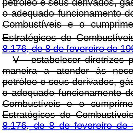
petróleo e seus derivados, gá
o adequado funcionamento d
Combustíveis e o cumprime
Estratégicos de Combustívei
8.176, de 8 de fevereiro de 19
V - estabelecer diretrizes
maneira a atender às nece
petróleo e seus derivados, gá
o adequado funcionamento d
Combustíveis e o cumprime
Estratégicos de Combustívei
8.176, de 8 de fevereiro de