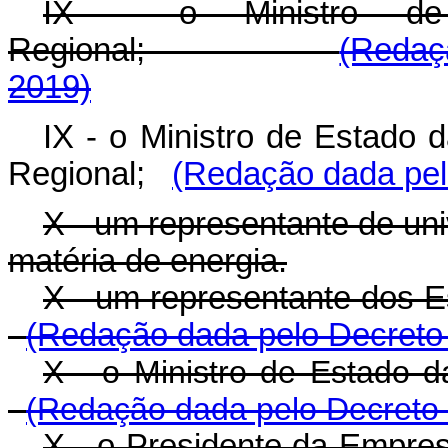
IX - o Ministro de 
Regional;
(Redaç
2019)
IX - o Ministro de Estado 
Regional;
(Redação dada pel
X - um representante de uni
matéria de energia.
X - um representante do
(Redação dada pelo Decreto 
X - o Ministro de Es
(Redação dada pelo Decreto 
X - o Presidente da Empres