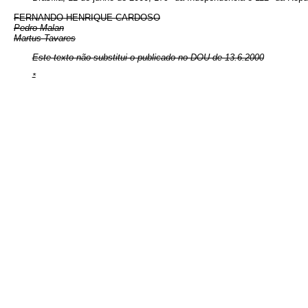
FERNANDO HENRIQUE CARDOSO
Pedro Malan
Martus Tavares
Este texto não substitui o publicado no DOU de 13.6.2000
*