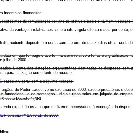
s incentivos financeiros:
inta centésimos da remuneração por ano de efetivo exercício na Administração P
iva da vantagem relativa aos vinte e oito vírgula oitenta e seis por cento, c
 feito mediante depósito em conta-corrente em até quinze dias úteis, contado
 data em que for pago o acerto financeiro relativo a férias e a gratificação na
e julho de 2000.
usteados à conta das dotações orçamentárias destinadas às despesas com p
cia para utilização como fonte de recurso.
0,
passa a vigorar com a seguinte redação:
 órgãos do Poder Executivo no exercício de 2000, exceto precatórios e desp
a e fundacional, e de sentenças judiciais transitadas em julgado de empr
IX deste Decreto." (NR)
azenda expedirão os atos que se fizerem necessários à execução do disposto
a Provisória nº 1.970-11, de 2000.
blica.