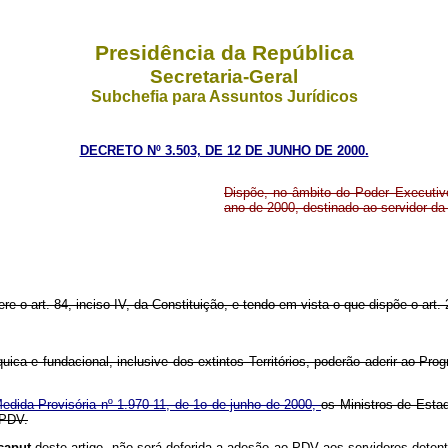
Presidência da República
Secretaria-Geral
Subchefia para Assuntos Jurídicos
DECRETO Nº 3.503, DE 12 DE JUNHO DE 2000.
Dispõe, no âmbito do Poder Executiv
ano de 2000, destinado ao servidor da 
ere o art. 84, inciso IV, da Constituição, e tendo em vista o que dispõe o art.
uica e fundacional, inclusive dos extintos Territórios, poderão aderir ao Pr
edida Provisória nº 1.970-11, de 1o de junho de 2000,
os Ministros de Estad
 PDV.
caput
deste artigo, não será deferida a adesão ao PDV aos servidores detent