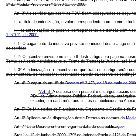
3º da Medida Provisória nº 1.970-11, de 2000.
Art. 3º Ao servidor que aderir ao PDV, ficam assegurados os seguinte
I - a título de indenização, o valor correspondente a um inteiro e tr
II - as antecipações do passivo correspondente a extensão administrat
1.970-11, de 2000.
§ 1º O pagamento do incentivo previsto no inciso I deste artigo será
do servidor.
§ 2º O incentivo previsto no inciso II deste artigo será pago na mesma
Termo de Acordo Administrativo ou Termo de Transação Judicial, até 14 d
§ 3º A indenização e o incentivo de que trata este artigo serão c
suplementada, se necessário, destinando parcela da reserva de contingên
Art. 4º O
caput
do art. 8º do
Decreto nº 3.473, de 18 de maio de 200
"Art. 8º
A despesa com pessoal e encargos sociais dos
PDV da Administração Pública Federal, direta, autárquic
exceder, em cada mês, aos limites estabelecidos no Anexo 
Art. 5º Os Ministérios do Planejamento, Orçamento e Gestão e da F
Art. 6º
Aplicam-se às disposições deste Decreto as normas da
Medid
Art. 7º Este Decreto entra em vigor na data de sua publicação.
Brasília, 12 de junho de 2000; 179º
da Independência e 112º
da Repú