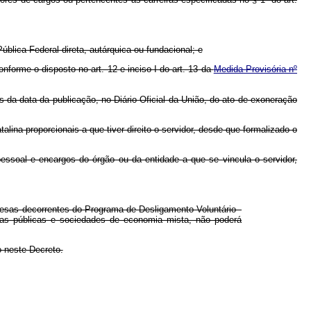
ública Federal direta, autárquica ou fundacional; e
onforme o disposto no art. 12 e inciso I do art. 13 da
Medida Provisória nº
s da data da publicação, no Diário Oficial da União, do ato de exoneração
talina proporcionais a que tiver direito o servidor, desde que formalizado o
essoal e encargos do órgão ou da entidade a que se vincula o servidor,
esas decorrentes do Programa de Desligamento Voluntário -
esas públicas e sociedades de economia mista, não poderá
 neste Decreto.