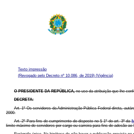
Texto impressão
(Revogado pelo Decreto nº 10.086, de 2019)
(Vigência)
O PRESIDENTE DA REPÚBLICA,
no uso da atribuição que lhe conf
DECRETA:
Art. 1º
Os servidores da Administração Pública Federal direta, autárq
2000.
Art. 2º Para fins de cumprimento do disposto no § 1º do art. 3º da
M
limite máximo de servidores por cargo ou carreira para fins de adesão ao
Parágrafo único. Na hipótese de não haver a publicação prevista no