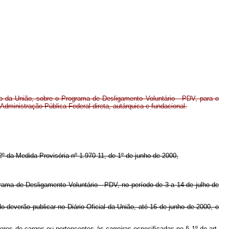
o da União, sobre o Programa de Desligamento Voluntário - PDV, para o
Administração Pública Federal direta, autárquica e fundacional.
 2º da Medida Provisória nº 1.970-11, de 1º de junho de 2000,
ograma de Desligamento Voluntário - PDV, no período de 3 a 14 de julho de
o deverão publicar no Diário Oficial da União, até 16 de junho de 2000, o
ores de cargos ou pertencentes às carreiras especificadas no § 1º do art.