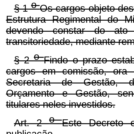
o
§ 1
Os cargos objeto des
Estrutura Regimental do M
devendo constar do ato
transitoriedade, mediante re
o
§ 2
Findo o prazo esta
cargos em comissão, ora r
Secretaria de Gestão, d
Orçamento e Gestão, sen
titulares neles investidos.
o
Art. 2
Este Decreto 
publicação.