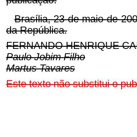
Brasília, 23 de maio de 20
da República.
FERNANDO HENRIQUE C
Paulo Jobim Filho
Martus Tavares
Este texto não substitui o p