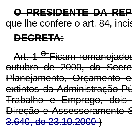
O PRESIDENTE DA RE
que lhe confere o art. 84, inc
DECRETA:
o
Art. 1
Ficam remanejados,
outubro de 2000, da Secre
Planejamento, Orçamento e
extintos da Administração Pú
Trabalho e Emprego, dois
Direção e Assessoramento S
3.640, de 23.10.2000
)