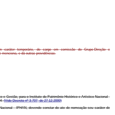
m caráter temporário, do cargo em comissão do Grupo-Direção e
 menciona, e dá outras providências.
 Gestão, para o Instituto do Patrimônio Histórico e Artístico Nacional -
.4.
(Vide Decreto nº 3.707, de 27.12.2000)
o Nacional - IPHAN, devendo constar do ato de nomeação seu caráter de