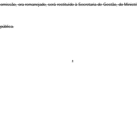
 comissão, ora remanejado, será restituído à Secretaria de Gestão, do Mini
pública.
*