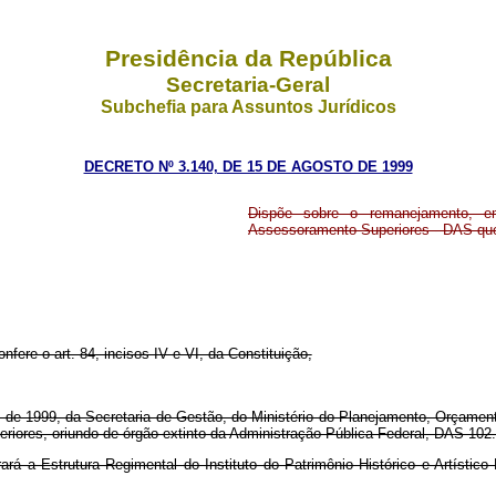
Presidência da República
Secretaria-Geral
Subchefia para Assuntos Jurídicos
DECRETO Nº 3.140, DE 15 DE AGOSTO DE 1999
Dispõe sobre o remanejamento, e
Assessoramento Superiores - DAS que
nfere o art. 84, incisos IV e VI, da Constituição,
de 1999, da Secretaria de Gestão, do Ministério do Planejamento, Orçamento e
ores, oriundo de órgão extinto da Administração Pública Federal, DAS 102
rá a Estrutura Regimental do Instituto do Patrimônio Histórico e Artístic