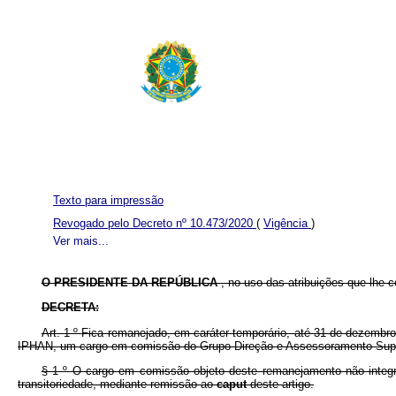
Texto para impressão
Revogado pelo Decreto nº 10.473/2020
(
Vigência
)
Ver mais...
O PRESIDENTE DA REPÚBLICA
, no uso das atribuições que lhe co
DECRETA:
Art. 1
º
Fica remanejado, em caráter temporário, até 31 de dezembro 
IPHAN, um cargo em comissão do Grupo-Direção e Assessoramento Superi
§ 1
º
O cargo em comissão objeto deste remanejamento não integra
transitoriedade, mediante remissão ao
caput
deste artigo.