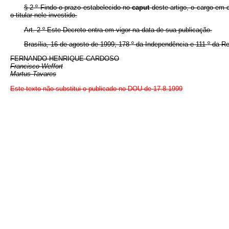
§ 2
º
Findo o prazo estabelecido no
caput
deste artigo, o cargo em
o titular nele investido.
Art. 2
º
Este Decreto entra em vigor na data de sua publicação.
Brasília, 16 de agosto de 1999; 178
º
da Independência e 111
º
da Re
FERNANDO HENRIQUE CARDOSO
Francisco Weffort
Martus Tavares
Este texto não substitui o publicado no DOU de 17.8.1999