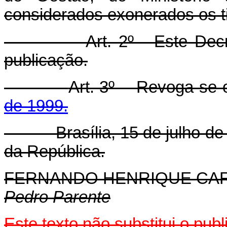
considerados exonerados os ti
Art. 2º Este Decr
publicação.
Art. 3º Revoga-se
de 1999.
Brasília, 15 de julho de 1
da República.
FERNANDO HENRIQUE CA
Pedro Parente
Este texto não substitui o pu