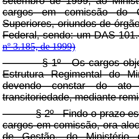
setembro de 1999, ao Minis
cargos em comissão do G
Superiores, oriundos de órgão
Federal, sendo: um DAS 101
nº 3.185, de 1999)
§ 1º Os cargos objeto de
Estrutura Regimental do Mi
devendo constar do ato
transitoriedade, mediante re
§ 2º Findo o prazo esta
cargos em comissão, ora aloca
de Gestão, do Ministério