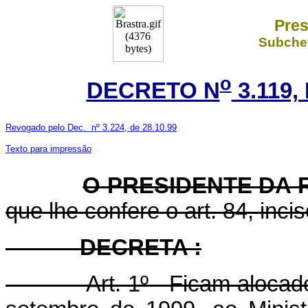
Pres
Subchef
o
DECRETO N
3.119,
Revogado pelo Dec. nº 3.224, de 28.10.99
Texto para impressão
O
PRESIDENTE DA 
que lhe confere o art. 84, inci
DECRETA :
Art. 1º Ficam alocado