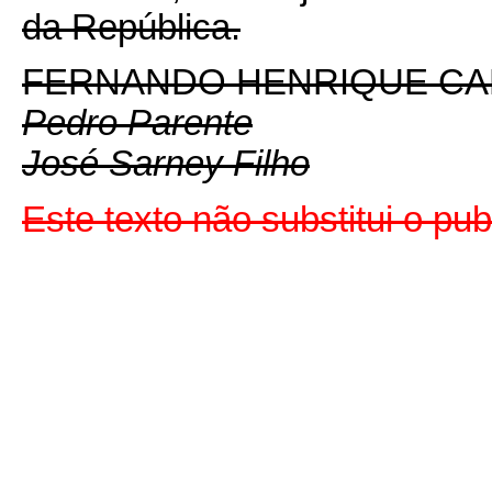
da República.
FERNANDO HENRIQUE C
Pedro Parente
José Sarney Filho
Este texto não substitui o p