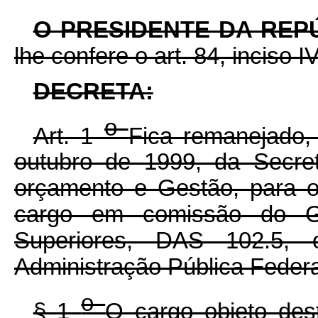
O PRESIDENTE DA REP
lhe confere o art. 84, inciso I
DECRETA:
o
Art. 1
Fica remanejado,
outubro de 1999, da Secret
orçamento e Gestão, para o
cargo em comissão do Gr
Superiores, DAS 102.5, 
Administração Pública Feder
o
§ 1
O cargo objeto des