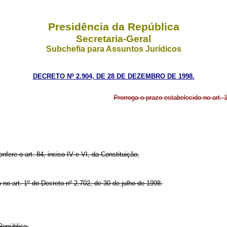
Presidência da República
Secretaria-Geral
Subchefia para Assuntos Jurídicos
DECRETO Nº 2.904, DE 28 DE DEZEMBRO DE 1998.
Prorroga o prazo estabelecido no art. 
nfere o art. 84, inciso IV e VI, da Constituição,
 no art. 1º do Decreto nº 2.702, de 30 de julho de 1998.
República.