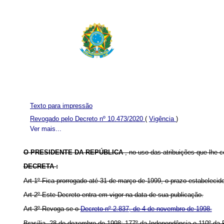
Texto para impressão
Revogado pelo Decreto nº 10.473/2020
(
Vigência
)
Ver mais...
O PRESIDENTE DA REPÚBLICA
, no uso das atribuições que lhe co
DECRETA :
Art 1º Fica prorrogado até 31 de março de 1999, o prazo estabelecido
Art 2º Este Decreto entra em vigor na data de sua publicação.
Art 3º Revoga-se o
Decreto nº 2.837, de 4 de novembro de 1998.
Brasília, 28 de dezembro de 1998; 177º da Independência e 110º da 