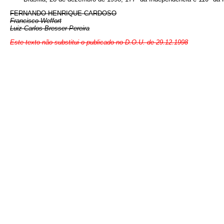
FERNANDO HENRIQUE CARDOSO
Francisco Weffort
Luiz Carlos Bresser Pereira
Este texto não substitui o publicado no D.O.U. de 29.12.1998