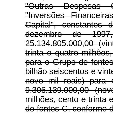
"Outras Despesas Cor
"Inversões Financeir
Capital", constantes
dezembro de 1997
25.134.805.000,00 (vi
trinta e quatro milhões,
para o Grupo de fonte
bilhão seiscentos e vint
nove mil reais) para
9.306.139.000,00 (nov
milhões, cento e trinta 
de fontes C, conforme d