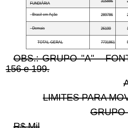
315886
FUNDIÁRIA
- Brasil em Ação
289786
- Demais
26100
TOTAL GERAL
7731861
OBS.: GRUPO "A" - FONTE
156 e 199.
LIMITES PARA M
GRUPO 
R$ Mil