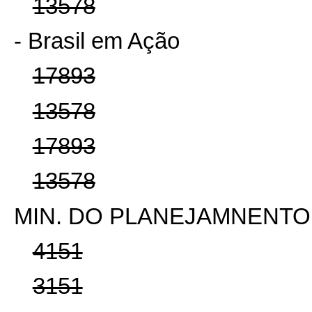
13578
- Brasil em Ação
17893
13578
17893
13578
MIN. DO PLANEJAMNENT
4151
3151