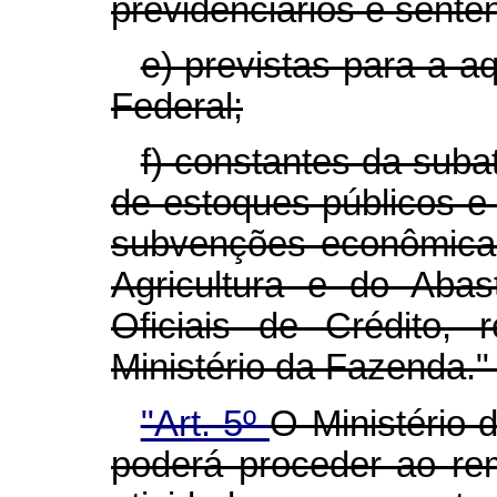
previdenciários e senten
e) previstas para a a
Federal;
f) constantes da suba
de estoques públicos e
subvenções econômicas
Agricultura e do Aba
Oficiais de Crédito,
Ministério da Fazenda."
"Art. 5º
O Ministério
poderá proceder ao re