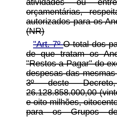
atividades ou ent
orçamentárias, respe
autorizados para os Anex
(NR)
"Art. 7º
O total dos p
de que tratam os Anex
"Restos a Pagar" do ex
despesas das mesmas ca
3º deste Decreto
26.128.858.000,00 (vinte
e oito milhões, oitocent
para os Grupos d