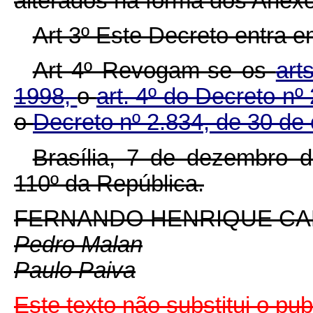
alterados na forma dos Anexos 
Art 3º Este Decreto entra e
Art 4º Revogam-se os
art
1998,
o
art. 4º do Decreto n
o
Decreto nº 2.834, de 30 de
Brasília, 7 de dezembro 
110º da República.
FERNANDO HENRIQUE C
Pedro Malan
Paulo Paiva
Este texto não substitui o p