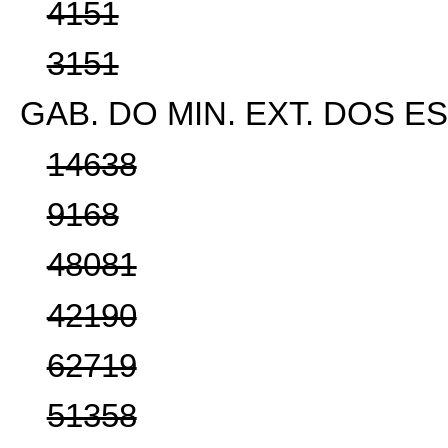
4151
3151
GAB. DO MIN. EXT. DOS 
14638
9168
48081
42190
62719
51358