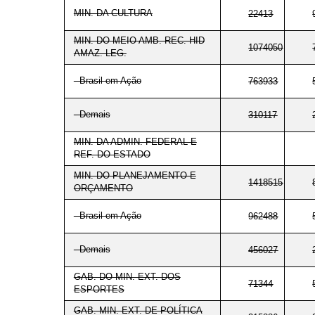
MIN. DA CULTURA
22413
MIN. DO MEIO AMB. REC. HID
1074050
AMAZ. LEG.
- Brasil em Ação
763933
- Demais
310117
MIN. DA ADMIN. FEDERAL E
REF. DO ESTADO
MIN. DO PLANEJAMENTO E
1418515
ORÇAMENTO
- Brasil em Ação
962488
- Demais
456027
GAB. DO MIN. EXT. DOS
71344
ESPORTES
GAB. MIN. EXT. DE POLÍTICA