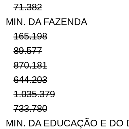
71.382
MIN. DA FAZENDA
165.198
89.577
870.181
644.203
1.035.379
733.780
MIN. DA EDUCAÇÃO E DO