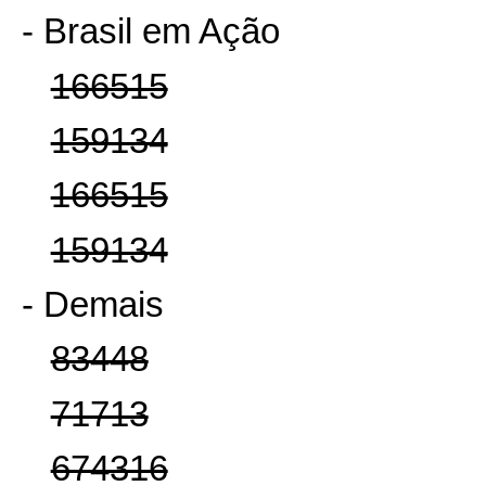
- Brasil em Ação
166515
159134
166515
159134
- Demais
83448
71713
674316