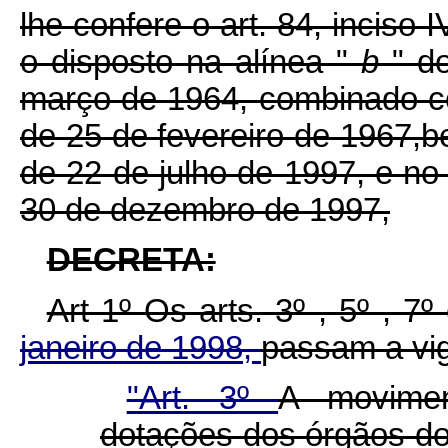
lhe confere o art. 84, inciso 
o disposto na alínea "
b
" d
março de 1964, combinado co
de 25 de fevereiro de 1967,b
de 22 de julho de 1997, e n
30 de dezembro de 1997,
DECRETA:
Art 1º Os arts. 3º , 5º , 7
janeiro de 1998,
passam a vig
"Art. 3º
A movime
dotações dos órgãos d