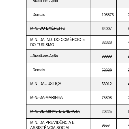
- Brasil em Ação
- Demais
108875
MIN. DO EXÉRCITO
64007
MIN. DA IND. DO COMÉRCIO E
82328
DO TURISMO
- Brasil em Ação
30000
- Demais
52328
MIN. DA JUSTIÇA
53012
MIN. DA MARINHA
75898
MIN. DE MINAS E ENERGIA
20225
MIN. DA PREVIDÊNCIA E
9657
ASSISTÊNCIA SOCIAL