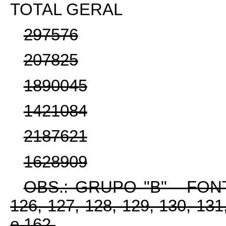
TOTAL GERAL
297576
207825
1890045
1421084
2187621
1628909
OBS.: GRUPO "B" - FONTE
126, 127, 128, 129, 130, 131
e 162.