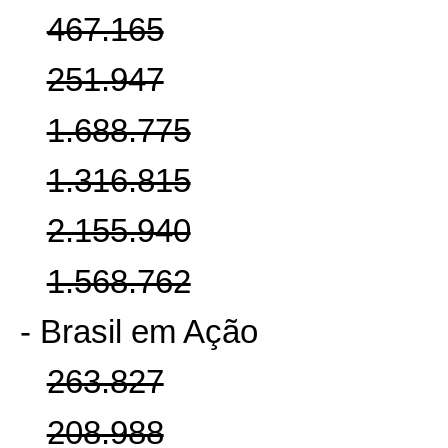
467.165
251.947
1.688.775
1.316.815
2.155.940
1.568.762
- Brasil em Ação
263.827
208.988