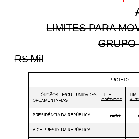
LIMITES PARA M
GRUPO 
R$ Mil
PROJETO
LEI +
LIMI
ÓRGÃOS E/OU UNIDADES
CRÉDITOS
AUT
ORÇAMENTÁRIAS
PRESIDÊNCIA DA REPÚBLICA
61798
VICE-PRESID. DA REPÚBLICA