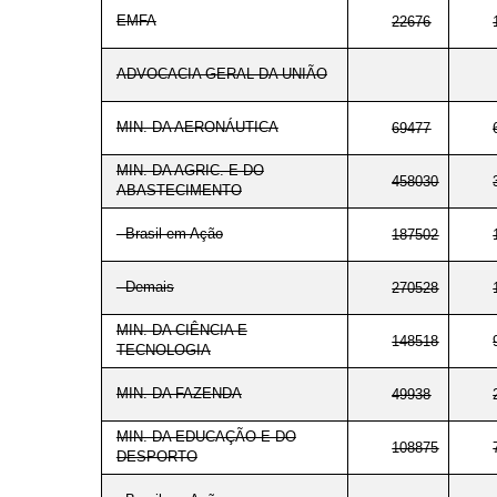
EMFA
22676
ADVOCACIA GERAL DA UNIÃO
MIN. DA AERONÁUTICA
69477
MIN. DA AGRIC. E DO
458030
ABASTECIMENTO
- Brasil em Ação
187502
- Demais
270528
MIN. DA CIÊNCIA E
148518
TECNOLOGIA
MIN. DA FAZENDA
49938
MIN. DA EDUCAÇÃO E DO
108875
DESPORTO