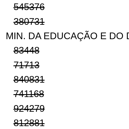
545376
380731
MIN. DA EDUCAÇÃO E DO
83448
71713
840831
741168
924279
812881