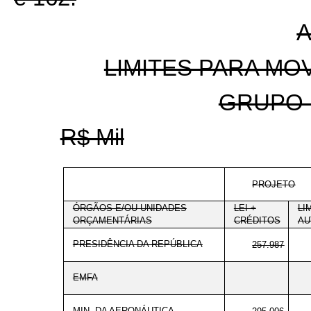
A
LIMITES PARA M
GRUPO 
R$ Mil
PROJETO
ÓRGÃOS E/OU UNIDADES
LEI +
LI
ORÇAMENTÁRIAS
CRÉDITOS
AU
PRESIDÊNCIA DA REPÚBLICA
257.987
EMFA
MIN. DA AERONÁUTICA