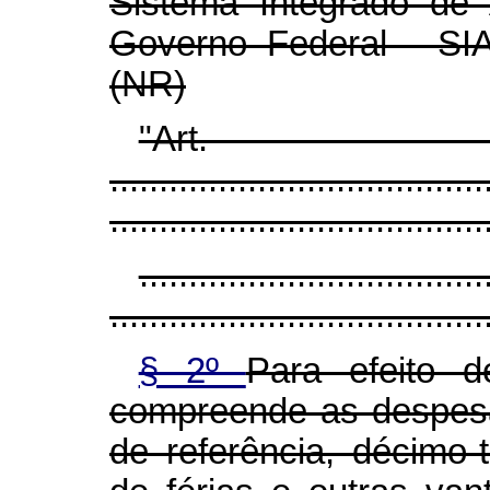
Sistema Integrado de 
Governo Federal - SIA
(NR)
"Ar
......................................
......................................
...................................
......................................
§ 2º
Para efeito d
compreende as despes
de referência, décimo-t