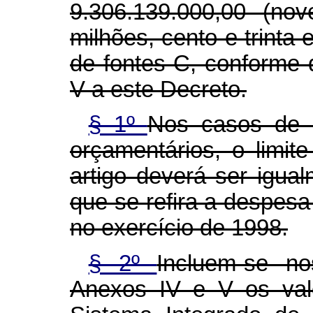
9.306.139.000,00 (nov
milhões, cento e trinta 
de fontes C, conforme 
V a este Decreto.
§ 1º
Nos casos de d
orçamentários, o limite
artigo deverá ser igua
que se refira a despes
no exercício de 1998.
§ 2º
Incluem-se n
Anexos IV e V os val