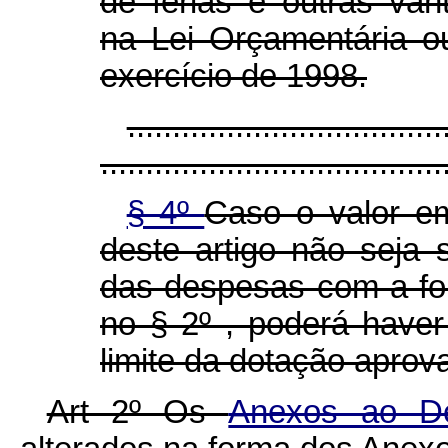
de férias e outras van
na Lei Orçamentária o
exercício de 1998.
...................................
......................................
§ 4º
Caso o valor 
deste artigo não seja 
das despesas com a fol
no § 2º , poderá have
limite da dotação aprov
Art 2º Os
Anexos ao De