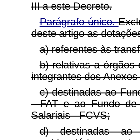
III a este Decreto.
Parágrafo único.
Excl
deste artigo as dotaçõe
a) referentes às trans
b) relativas a órgão
integrantes dos Anexos 
c) destinadas ao Fun
- FAT e ao Fundo de
Salariais - FCVS;
d) destinadas ao 