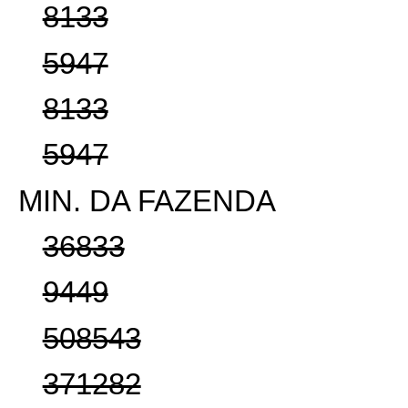
8133
5947
8133
5947
MIN. DA FAZENDA
36833
9449
508543
371282