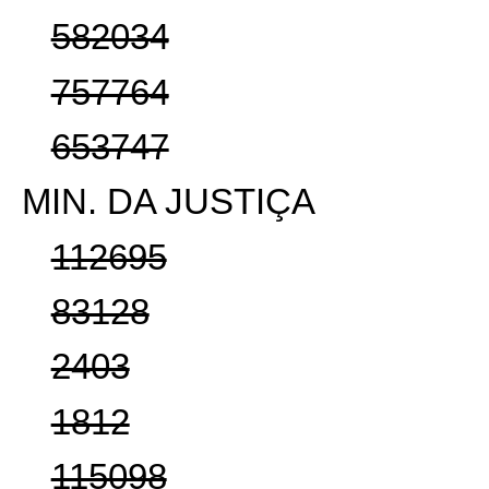
582034
757764
653747
MIN. DA JUSTIÇA
112695
83128
2403
1812
115098