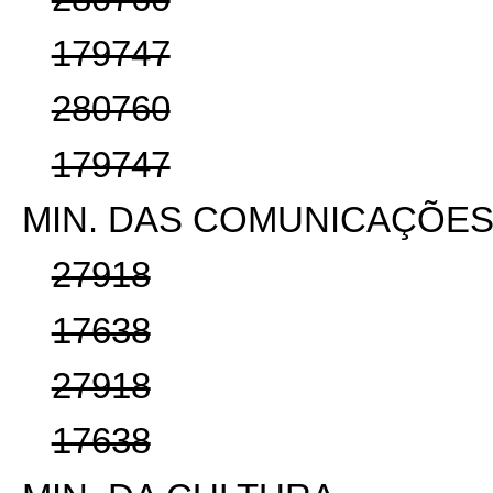
179747
280760
179747
MIN. DAS COMUNICAÇÕE
27918
17638
27918
17638