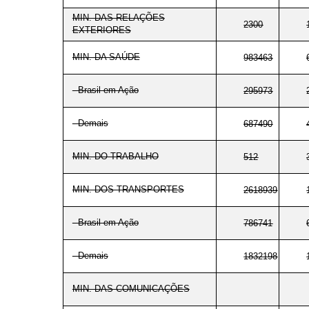
MIN. DAS RELAÇÕES
2300
EXTERIORES
MIN. DA SAÚDE
983463
- Brasil em Ação
295973
- Demais
687490
MIN. DO TRABALHO
512
MIN. DOS TRANSPORTES
2618939
- Brasil em Ação
786741
- Demais
1832198
MIN. DAS COMUNICAÇÕES