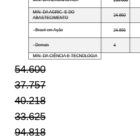
295.006
MIN. DA AGRIC. E DO
24.860
ABASTECIMENTO
- Brasil em Ação
24.856
- Demais
4
MIN. DA CIÊNCIA E TECNOLOGIA
54.600
37.757
40.218
33.625
94.818