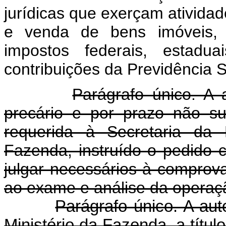
jurídicas que exerçam atividad
e venda de bens imóveis,
impostos federais, estad
contribuições da Previdência S
Parágrafo único. A 
precário e por prazo não s
requerida à Secretaria da 
Fazenda, instruído o pedido
julgar necessários à comprov
ao exame e análise da operaçã
Parágrafo único. A au
Ministério da Fazenda, a títul