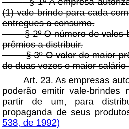
§ 1º A empresa autorizad
(1) vale-brinde para cada cem
entregues a consumo.
§ 2º O número de vales-b
prêmios a distribuir.
§ 3º O valor do maior prêmi
de duas vezes o maior salário
Art. 23. As empresas aut
poderão emitir vale-brinde
partir de um, para distri
propaganda de seus produto
538, de 1992)