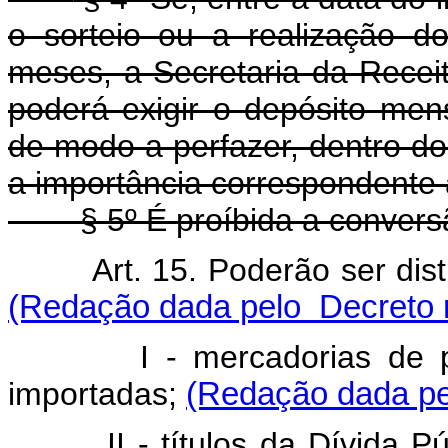
o sorteio ou a realização d
meses, a Secretaria da Recei
poderá exigir o depósito men
de modo a perfazer, dentro do
a importância correspondente 
§ 5º É proíbida a conversão
Art. 15. Poderão ser di
(Redação dada pelo Decreto n
I - mercadorias de prod
importadas;
(Redação dada pe
II - títulos da Dívida Públi