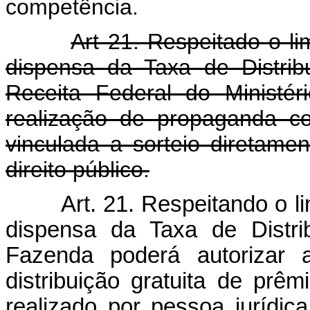
competência.
Art 21. Respeitado o li
dispensa da Taxa de Distrib
Receita Federal do Ministé
realização de propaganda co
vinculada a sorteio diretamen
direito público.
Art. 21. Respeitando o l
dispensa da Taxa de Distri
Fazenda poderá autorizar 
distribuição gratuita de prêm
realizado por pessoa jurídica