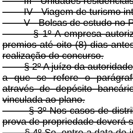
III - Unidades residenciais,
IV - Viagem de turismo int
V - Bolsas de estudo no P
§ 1º A empresa autorizad
premios até oito (8) dias ant
realização do concurso.
§ 2º A juízo da autoridade 
a que se refere o parágrafo
através de depósito bancár
vinculada ao plano.
§ 3º Nos casos de distribu
prova de propriedade deverá se
§ 4º Se, entre a data do 