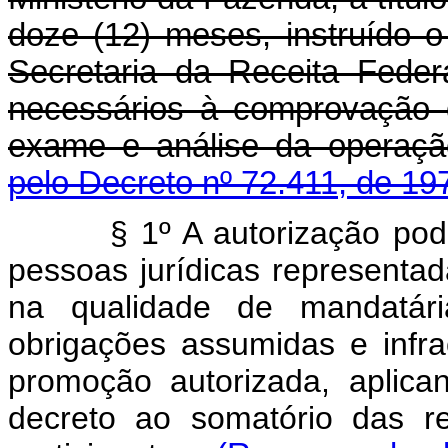
doze (12) meses, instruído
Secretaria da Receita Feder
necessários à comprovação 
exame e análise da operaçã
pelo Decreto nº 72.411, de 19
§ 1º A autorização pod
pessoas jurídicas representa
na qualidade de mandatária
obrigações assumidas e infr
promoção autorizada, aplica
decreto ao somatório das r