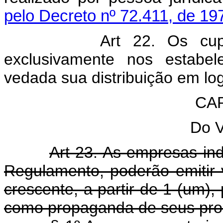
pelo Decreto nº 72.411, de 19
Art 22. Os cupons sor
exclusivamente nos estabel
vedada sua distribuição em log
CAP
Do V
Art 23. As empresas ind
Regulamento, poderão emitir
crescente, a partir de 1 (um), 
como propaganda de seus pro