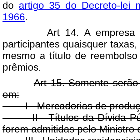
do
artigo 35 do Decreto-le
1966
.
Art 14. A empresa auto
participantes quaisquer taxas
mesmo a título de reembolso 
prêmios.
Art 15. Somente serão 
em:
I - Mercadorias de produçã
II - Títulos da Dívida Públi
forem admitidas pelo Ministro