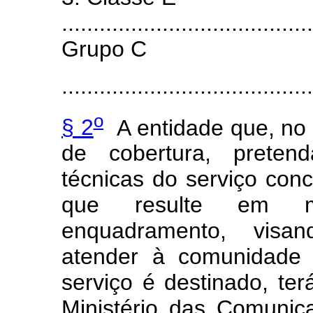
........................................
Grupo C
........................................
o
§ 2
A entidade que, no 
de cobertura, pretend
técnicas do serviço conc
que resulte em mo
enquadramento, visan
atender à comunidade 
serviço é destinado, te
Ministério das Comunic