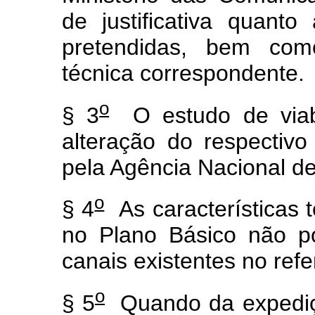
de justificativa quant
pretendidas, bem com
técnica correspondente.
o
§ 3
O estudo de viabil
alteração do respectivo
pela Agência Nacional d
o
§ 4
As características t
no Plano Básico não p
canais existentes no refe
o
§ 5
Quando da expediçã