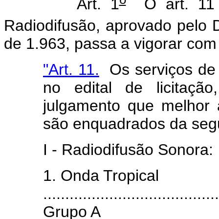
Art. 1
O art. 11 
Radiodifusão, aprovado pelo 
de 1.963, passa a vigorar com
"Art. 11.
Os serviços de r
no edital de licitaçã
julgamento que melhor 
são enquadrados da segu
I - Radiodifusão Sonora:
1. Onda Tropical
........................................
Grupo A