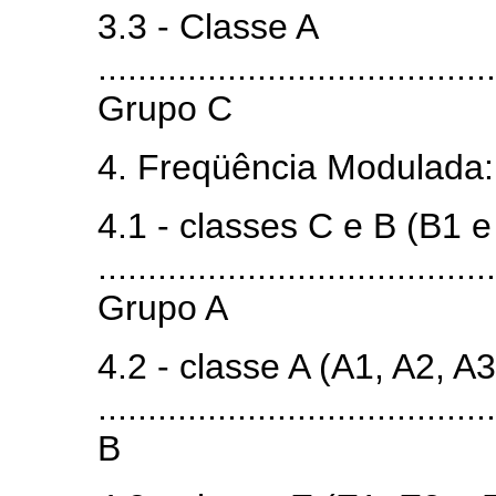
3.3 - Classe A
........................................
Grupo C
4. Freqüência Modulada:
4.1 - classes C e B (B1 e
........................................
Grupo A
4.2 - classe A (A1, A2, A
.....................................
B