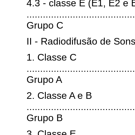
4.3 - classe E (E1, E2 e 
........................................
Grupo C
II - Radiodifusão de Son
1. Classe C
........................................
Grupo A
2. Classe A e B
........................................
Grupo B
3. Classe E