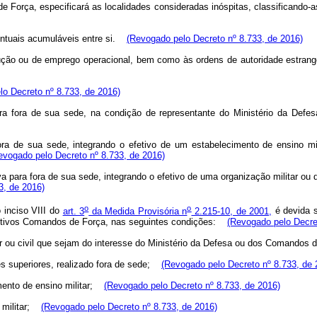
Força, especificará as localidades consideradas inóspitas, classificando-as
centuais acumuláveis entre si.
(Revogado pelo Decreto nº 8.733, de 2016)
ção ou de emprego operacional, bem como às ordens de autoridade estrangei
o Decreto nº 8.733, de 2016)
 para fora de sua sede, na condição de representante do Ministério da Def
 fora de sua sede, integrando o efetivo de um estabelecimento de ensino mil
evogado pelo Decreto nº 8.733, de 2016)
tiva para fora de sua sede, integrando o efetivo de uma organização militar 
3, de 2016)
o
o
o inciso VIII do
art. 3
da Medida Provisória n
2.215-10, de 2001,
é devida s
ctivos Comandos de Força, nas seguintes condições:
(Revogado pelo Decre
ar ou civil que sejam do interesse do Ministério da Defesa ou dos Comandos 
 superiores, realizado fora de sede;
(Revogado pelo Decreto nº 8.733, de 
ento de ensino militar;
(Revogado pelo Decreto nº 8.733, de 2016)
militar;
(Revogado pelo Decreto nº 8.733, de 2016)