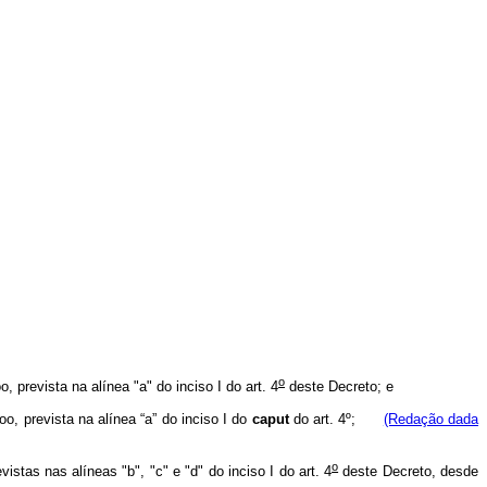
o
 prevista na alínea "a" do inciso I do art. 4
deste Decreto; e
oo, prevista na alínea “a” do inciso I do
caput
do art. 4º;
(Redação dada
o
istas nas alíneas "b", "c" e "d" do inciso I do art. 4
deste Decreto, desde