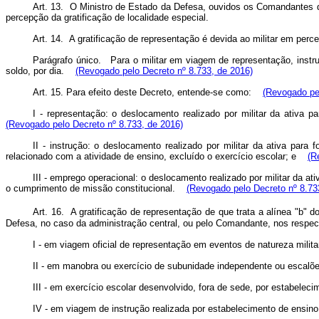
Art. 13. O Ministro de Estado da Defesa, ouvidos os Comandantes de 
percepção da gratificação de localidade especial.
Art. 14. A gratificação de representação é devida ao militar em per
Parágrafo único. Para o militar em viagem de representação, instru
soldo, por dia.
(Revogado pelo Decreto nº 8.733, de 2016)
Art. 15. Para efeito deste Decreto, entende-se como:
(Revogado pel
I - representação: o deslocamento realizado por militar da ativa
(Revogado pelo Decreto nº 8.733, de 2016)
II - instrução: o deslocamento realizado por militar da ativa para
relacionado com a atividade de ensino, excluído o exercício escolar; e
(R
III - emprego operacional: o deslocamento realizado por militar da a
o cumprimento de missão constitucional.
(Revogado pelo Decreto nº 8.73
Art. 16. A gratificação de representação de que trata a alínea "b" d
Defesa, no caso da administração central, ou pelo Comandante, nos respe
I - em viagem oficial de representação em eventos de natureza milit
II - em manobra ou exercício de subunidade independente ou escalões
III - em exercício escolar desenvolvido, fora de sede, por estabelecim
IV - em viagem de instrução realizada por estabelecimento de ensino 