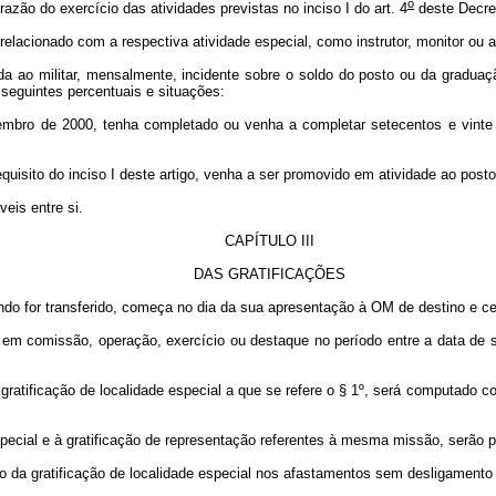
o
razão do exercício das atividades previstas no inciso I do art. 4
deste Decre
 relacionado com a respectiva atividade especial, como instrutor, monitor ou a
da ao militar, mensalmente, incidente sobre o soldo do posto ou da graduaç
seguintes percentuais e situações:
dezembro de 2000, tenha completado ou venha a completar setecentos e vinte 
requisito do inciso I deste artigo, venha a ser promovido em atividade ao post
eis entre si.
CAPÍTULO III
DAS GRATIFICAÇÕES
 quando for transferido, começa no dia da sua apresentação à OM de destino e 
ar em comissão, operação, exercício ou destaque no período entre a data de
gratificação de localidade especial a que se refere o § 1º, será computado com
e especial e à gratificação de representação referentes à mesma missão, ser
ção da gratificação de localidade especial nos afastamentos sem desligament