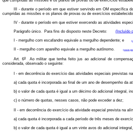
que cumpridas as missões e os planos de provas ou de exercícios estabele
III - durante o período em que estiver servindo em OM específica da a
cumpridas as missões e os planos de provas ou de exercícios estabele
IV - durante o período em que estiver exercendo as atividades especia
Parágrafo único. Para fins do disposto neste Decreto:
(Incluído 
I - mergulho com escafandro equivale a mergulho dependente; e
(I
II - mergulho com aparelho equivale a mergulho autônomo.
(Incluído pel
o
Art. 6
Ao militar que tenha feito jus ao adicional de compensaç
considerada, observado o seguinte:
I - em decorrência do exercício das atividades especiais previstas nas 
a) cada quota é incorporada ao final de um ano de desempenho da ati
b) o valor de cada quota é igual a um décimo do adicional integral, i
c) o número de quotas, nesses casos, não pode exceder a dez;
II - em decorrência do exercício da atividade especial prevista na alín
a) cada quota é incorporada a cada período de três meses de exercíci
b) o valor de cada quota é igual a um vinte avos do adicional integral