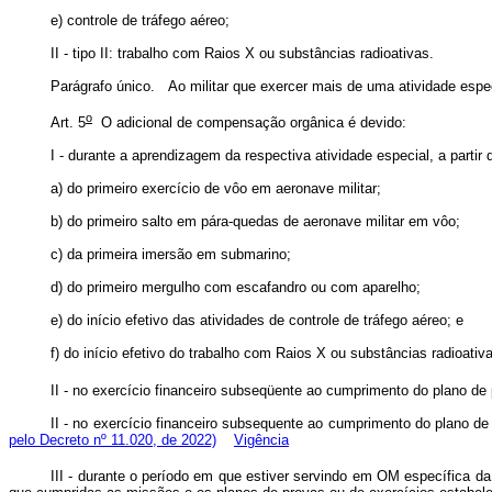
e) controle de tráfego aéreo;
II - tipo II: trabalho com Raios X ou substâncias radioativas.
Parágrafo único. Ao militar que exercer mais de uma atividade especi
o
Art. 5
O adicional de compensação orgânica é devido:
I - durante a aprendizagem da respectiva atividade especial, a partir 
a) do primeiro exercício de vôo em aeronave militar;
b) do primeiro salto em pára-quedas de aeronave militar em vôo;
c) da primeira imersão em submarino;
d) do primeiro mergulho com escafandro
ou com aparelho;
e) do início efetivo das atividades de controle de tráfego aéreo; e
f) do início efetivo do trabalho com Raios X ou substâncias radioativ
II - no exercício financeiro subseqüente ao cumprimento do plano de pr
II - no exercício financeiro subsequente ao cumprimento do plano de p
pelo Decreto nº 11.020, de 2022)
Vigência
III - durante o período em que estiver servindo em OM específica da a