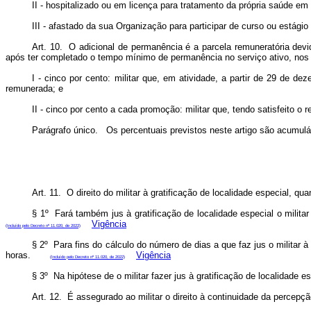
II - hospitalizado ou em licença para tratamento da própria saúde em 
III - afastado da sua Organização para participar de curso ou estágio
Art. 10. O adicional de permanência é a parcela remuneratória devi
após ter completado o tempo mínimo de permanência no serviço ativo, nos 
I - cinco por cento: militar que, em atividade, a partir de 29 de 
remunerada; e
II - cinco por cento a cada promoção: militar que, tendo satisfeito o 
Parágrafo único. Os percentuais previstos neste artigo são acumuláv
Art. 11. O direito do militar à gratificação de localidade especial,
§ 1º Fará também jus à gratificação de localidade especial o milit
Vigência
(Incluído pelo Decreto nº 11.020, de 2022)
§ 2º Para fins do cálculo do número de dias a que faz jus o militar à 
horas.
Vigência
(Incluído pelo Decreto nº 11.020, de 2022)
§ 3º Na hipótese de o militar fazer jus à gratificação de localidad
Art. 12. É assegurado ao militar o direito à continuidade da percep