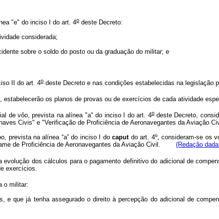
o
ea "e" do inciso I do art. 4
deste Decreto:
ividade considerada;
ncidente sobre o soldo do posto ou da graduação do militar; e
o
so II do art. 4
deste Decreto e nas condições estabelecidas na legislação p
tabelecerão os planos de provas ou de exercícios de cada atividade espec
o
l de vôo, prevista na alínea "a" do inciso I do art. 4
deste Decreto, conside
aves Civis" e "Verificação de Proficiência de Aeronavegantes da Aviação Civ
o, prevista na alínea “a” do inciso I do
caput
do art. 4º, consideram-se os vo
Exame de Proficiência de Aeronavegantes da Aviação Civil.
(Redação dada 
 evolução dos cálculos para o pagamento definitivo do adicional de compen
e exercícios.
o militar:
ças, e que já tenha assegurado o direito à percepção do adicional de com