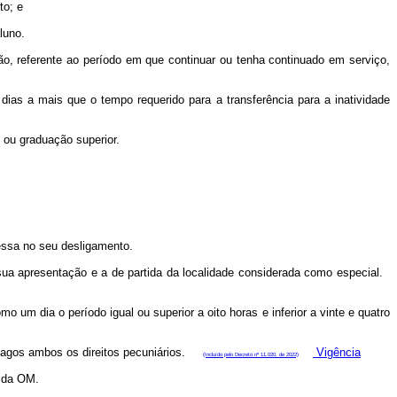
to; e
luno.
ão, referente ao período em que continuar ou tenha continuado em serviço,
dias a mais que o tempo requerido para a transferência para a inatividade
o ou graduação superior.
cessa no seu desligamento.
 sua apresentação e a de partida da localidade considerada como especial.
o um dia o período igual ou superior a oito horas e inferior a vinte e quatro
ão pagos ambos os direitos pecuniários.
Vigência
(Incluído pelo Decreto nº 11.020, de 2022)
o da OM.