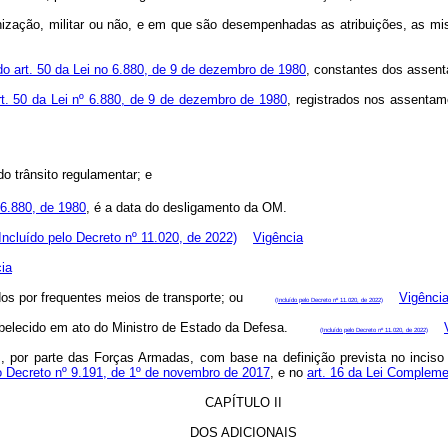
rganização, militar ou não, e em que são desempenhadas as atribuições, as 
do art. 50 da Lei no 6.880, de 9 de dezembro de 1980
, constantes dos assent
rt. 50 da Lei nº 6.880, de 9 de dezembro de 1980
, registrados nos assen
do trânsito regulamentar; e
6.880, de 1980
, é a data do desligamento da OM.
Incluído pelo Decreto nº 11.020, de 2022)
Vigência
ia
ligados por frequentes meios de transporte; ou
Vigênci
(Incluído pelo Decreto nº 11.020, de 2022)
 estabelecido em ato do Ministro de Estado da Defesa.
(Incluído pelo Decreto nº 11.020, de 2022)
or parte das Forças Armadas, com base na definição prevista no inciso II 
o Decreto nº 9.191, de 1º de novembro de 2017
, e no
art. 16 da Lei Compleme
CAPÍTULO II
DOS ADICIONAIS