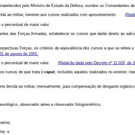
estabelecidos pelo Ministro de Estado da Defesa, ouvidos os Comandantes de
devida ao militar, inerente aos cursos realizados com aproveitamento.
(Reda
o percentual de maior valor.
tes das Forças Armadas, estabelecer os cursos que darão direito ao adici
ectivas Forças, os critérios de equivalência dos cursos a que se refere 
31 de agosto de 2001.
ído o percentual de maior valor.
(Redação dada pelo Decreto nº 11.020, de 2
os cursos de que trata o
caput
, incluídos aqueles realizados no exterior, ine
ia devida ao militar, mensalmente, para compensação de desgaste orgânico 
eorológico, observador aéreo e observador fotogramétrico;
arino;
tar; e