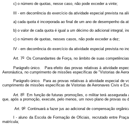
c) o número de quotas, nesse caso, não pode exceder a vinte;
III - em decorrência do exercício da atividade especial prevista na alín
a) cada quota é incorporada ao final de um ano de desempenho da at
b) o valor de cada quota é igual a um décimo do adicional integral, i
c) o número de quotas, nesses casos, não pode exceder a dez;
IV - em decorrência do exercício da atividade especial prevista no inci
o
Art. 7
Os Comandantes de Força, no âmbito de suas competências, es
Parágrafo único. Para efeito das provas relativas à atividade especia
Aeronáutica, no cumprimento de missões específicas de "Vistorias de Aeron
Parágrafo único. Para as provas relativas à atividade especial de vo
cumprimento de missões específicas de Vistorias de Aeronaves Civis e 
o
Art. 8
Em função de futuras promoções, o militar terá assegurada a
que, após a promoção, execute, pelo menos, um novo plano de provas ou d
o
Art. 9
Continuará a fazer jus ao adicional de compensação orgânica 
I - aluno da Escola de Formação de Oficiais, recrutado entre Pra
matrícula;