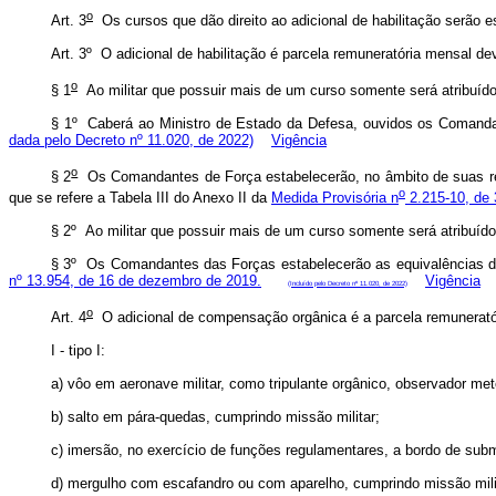
o
Art. 3
Os cursos que dão direito ao adicional de habilitação serão 
Art. 3º O adicional de habilitação é parcela remuneratória mensal 
o
§ 1
Ao militar que possuir mais de um curso somente será atribuído 
§ 1º Caberá ao Ministro de Estado da Defesa, ouvidos os Comandan
dada pelo Decreto nº 11.020, de 2022)
Vigência
o
§ 2
Os Comandantes de Força estabelecerão, no âmbito de suas resp
o
que se refere a Tabela III do Anexo II da
Medida Provisória n
2.215-10, de 
§ 2º Ao militar que possuir mais de um curso somente será atribu
§ 3º Os Comandantes das Forças estabelecerão as equivalências d
nº 13.954, de 16 de dezembro de 2019.
Vigência
(Incluído pelo Decreto nº 11.020, de 2022)
o
Art. 4
O adicional de compensação orgânica é a parcela remuneratór
I - tipo I:
a) vôo em aeronave militar, como tripulante orgânico, observador met
b) salto em pára-quedas, cumprindo missão militar;
c) imersão, no exercício de funções regulamentares, a bordo de subm
d) mergulho com escafandro ou com aparelho, cumprindo missão mili