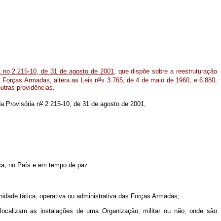
a no 2.215-10, de 31 de agosto de 2001
, que dispõe sobre a reestruturação
o
 Forças Armadas, altera as Leis n
s 3.765, de 4 de maio de 1960, e 6.880,
utras providências.
o
da Provisória n
2.215-10, de 31 de agosto de 2001,
ca, no País e em tempo de paz.
unidade tática, operativa ou administrativa das Forças Armadas;
e localizam as instalações de uma Organização, militar ou não, onde são