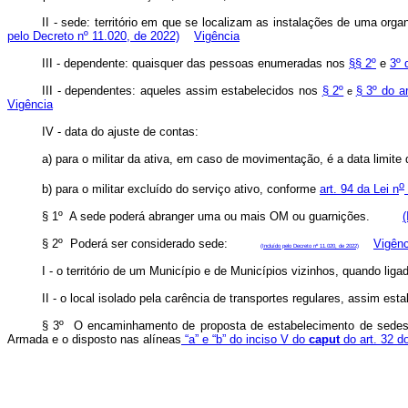
II - sede: território em que se localizam as instalações de uma o
pelo Decreto nº 11.020, de 2022)
Vigência
III - dependente: quaisquer das pessoas enumeradas nos
§§ 2º
e
3º 
III - dependentes: aqueles assim estabelecidos nos
§ 2º
§ 3º do a
e
Vigência
IV - data do ajuste de contas:
a) para o militar da ativa, em caso de movimentação, é a data limite 
o
b) para o militar excluído do serviço ativo, conforme
art. 94 da Lei n
§ 1º A sede poderá abranger uma ou mais OM ou guarnições.
(
§ 2º Poderá ser considerado sede:
Vigênc
(Incluído pelo Decreto nº 11.020, de 2022)
I - o território de um Município e de Municípios vizinhos, quando 
II - o local isolado pela carência de transportes regulares, assim
§ 3º O encaminhamento de proposta de estabelecimento de sedes, p
Armada e o disposto nas alíneas
“a” e “b” do inciso V do
caput
do art. 32 d