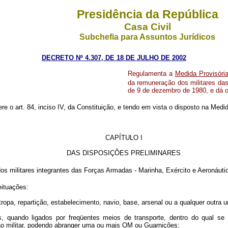
Presidência da República
Casa Civil
Subchefia para Assuntos Jurídicos
DECRETO Nº 4.307, DE 18 DE JULHO DE 2002
Regulamenta a
Medida Provisóri
da remuneração dos militares das
de 9 de dezembro de 1980, e dá o
ere o art. 84, inciso IV, da Constituição, e tendo em vista o disposto na Medi
CAPÍTULO I
DAS DISPOSIÇÕES PRELIMINARES
s militares integrantes das Forças Armadas - Marinha, Exército e Aeronáuti
eituações:
ropa, repartição, estabelecimento, navio, base, arsenal ou a qualquer outra 
hos, quando ligados por freqüentes meios de transporte, dentro do qual s
ao militar, podendo abranger uma ou mais OM ou Guarnições;