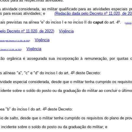
cidos para as respectivas atividades.
tividade considerada, ao militar qualificado para as atividades especiais pre
cidos para essas atividades; e
(Redação dada pelo Decreto nº 11.020, de 20
is previstas na alínea “e” do inciso I e no inciso II do
caput
do art. 4º.
(Incluído
pelo Decreto nº 11.020, de 2022)
Vigência
Vigência
ncluído pelo Decreto nº 11.020, de 2022)
Vigência
o Decreto nº 11.020, de 2022)
ão orgânica é assegurada sua incorporação à remuneração, por quotas c
o
alíneas "a", "c" e "d" do inciso I do art. 4
deste Decreto:
vidade especial considerada, desde que o militar tenha cumprido os requisito
ncidente sobre o soldo do posto ou da graduação do militar ao concluir o últim
o
ea "b" do inciso I do art. 4
deste Decreto:
o de salto, desde que o militar tenha cumprido os requisitos do plano de pro
, incidente sobre o soldo do posto ou da graduação do militar; e