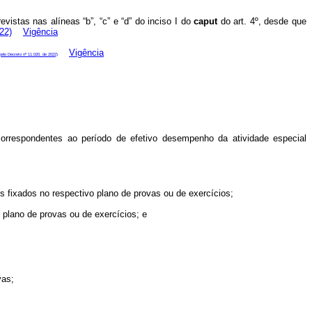
vistas nas alíneas “b”, “c” e “d” do inciso I do
caput
do art. 4º, desde que
22)
Vigência
Vigência
 pelo Decreto nº 11.020, de 2022)
orrespondentes ao período de efetivo desempenho da atividade especial
s fixados no respectivo plano de provas ou de exercícios;
o plano de provas ou de exercícios; e
vas;