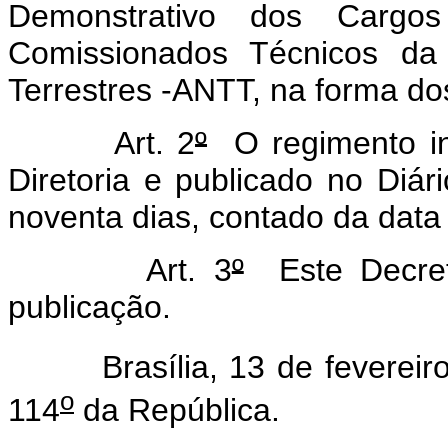
Demonstrativo dos Cargo
Comissionados Técnicos da 
Terrestres -ANTT, na forma d
Art. 2
º
O regimento in
Diretoria e publicado no Diár
noventa dias, contado da data
Art. 3
º
Este Decret
publicação.
Brasília, 13 de fevereiro
o
114
da República.