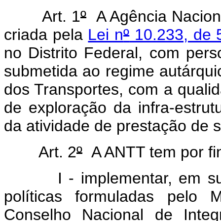
Art. 1
º
A Agência Naciona
criada pela
Lei n
º
10.233, de 
no Distrito Federal, com perso
submetida ao regime autárquic
dos Transportes, com a qualid
de exploração da infra-estrutu
da atividade de prestação de s
Art. 2
º
A ANTT tem por fin
I - implementar, em sua r
políticas formuladas pelo 
Conselho Nacional de Integ