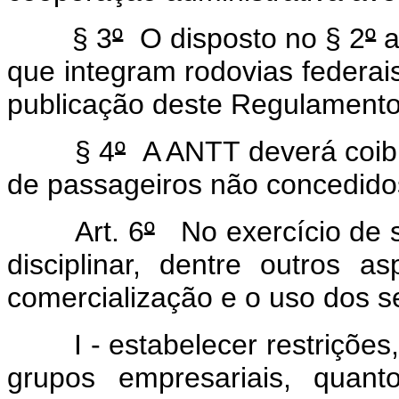
§ 3
º
O disposto no § 2
º
a
que integram rodovias federais
publicação deste Regulamento
§ 4
º
A ANTT deverá coibir
de passageiros não concedidos
Art. 6
º
No exercício de s
disciplinar, dentre outros a
comercialização e o uso dos s
I - estabelecer restrições, 
grupos empresariais, quant