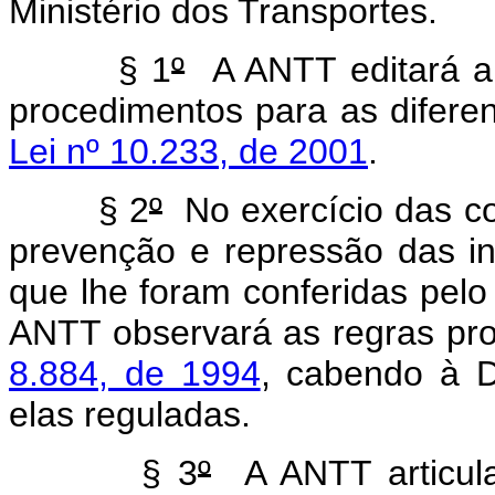
Ministério dos Transportes.
§ 1
º
A ANTT editará a
procedimentos para as diferen
Lei nº 10.233, de 2001
.
§ 2
º
No exercício das co
prevenção e repressão das i
que lhe foram conferidas pel
ANTT observará as regras pr
8.884, de 1994
, cabendo à D
elas reguladas.
§ 3
º
A ANTT articula