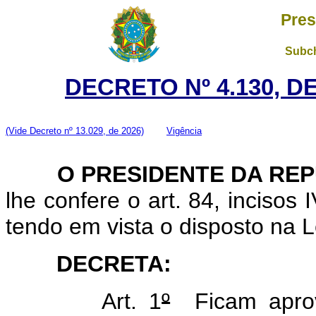
Pres
Subch
DECRETO Nº 4.130, D
(Vide Decreto nº 13.029, de 2026)
Vigência
O
PRESIDENTE DA RE
lhe confere o art. 84, incisos 
tendo em vista o disposto na L
DECRETA:
Art. 1
º
Ficam aprov