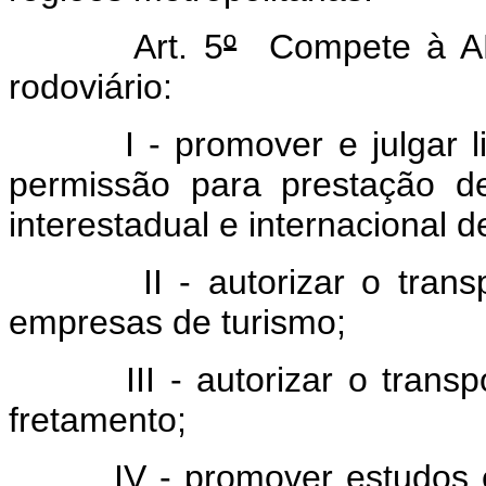
Art. 5
º
Compete à ANT
rodoviário:
I - promover e julgar lici
permissão para prestação de
interestadual e internacional 
II - autorizar o transport
empresas de turismo;
III - autorizar o transpor
fretamento;
IV - promover estudos e le