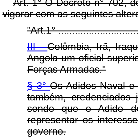
Art. 1° O Decreto n° 702, 
vigorar com as seguintes alter
"Art.1° .............................
III -
Colômbia, Irã, Iraqu
Angola um oficial superi
Forças Armadas."
§ 3°
Os Adidos Naval e 
também, credenciados 
sendo que o Adido do 
representar os interess
governo.