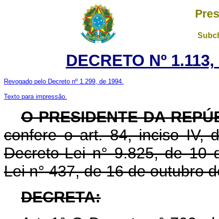
Pres
Subch
DECRETO Nº 1.113, 
Revogado pelo Decreto nº 1.299, de 1994.
Texto para impressão.
O PRESIDENTE DA REPÚ
confere o art. 84, inciso IV,
Decreto-Lei n° 9.825, de 10 
Lei n° 437, de 16 de outubro 
DECRETA: