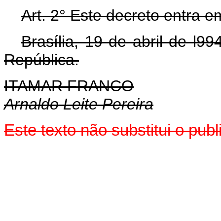
Art. 2° Este decreto entra e
Brasília, 19 de abril de l9
República.
ITAMAR FRANCO
Arnaldo Leite Pereira
Este texto não substitui o pu