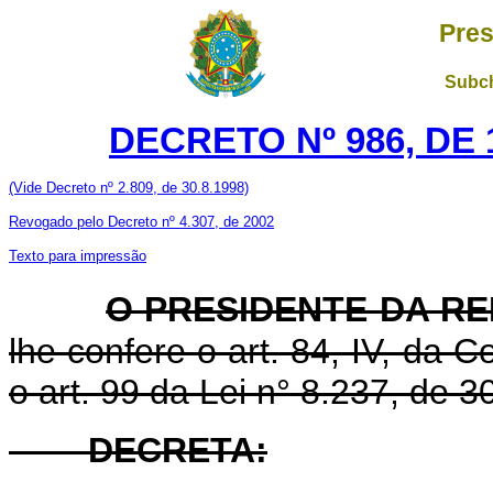
Pres
Subch
DECRETO Nº 986, DE
(Vide Decreto nº 2.809, de 30.8.1998)
Revogado pelo Decreto nº 4.307, de 2002
Texto para impressão
O PRESIDENTE DA R
lhe confere o art. 84, IV, da 
o art. 99 da Lei n° 8.237, de 
DECRETA: