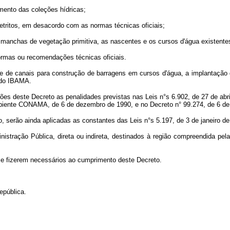
amento das coleções hídricas;
detritos, em desacordo com as normas técnicas oficiais;
 manchas de vegetação primitiva, as nascentes e os cursos d'água existentes
ormas ou recomendações técnicas oficiais.
e de canais para construção de barragens em cursos d'água, a implantação de
 do IBAMA.
es deste Decreto as penalidades previstas nas Leis n°s 6.902, de 27 de abril
biente CONAMA, de 6 de dezembro de 1990, e no Decreto n° 99.274, de 6 de
, serão ainda aplicadas as constantes das Leis n°s 5.197, de 3 de janeiro de
istração Pública, direta ou indireta, destinados à região compreendida pel
e fizerem necessários ao cumprimento deste Decreto.
epública.