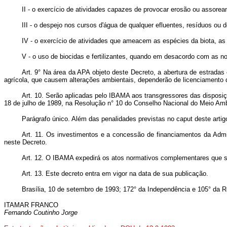
II - o exercício de atividades capazes de provocar erosão ou assore
III - o despejo nos cursos d'água de qualquer efluentes, resíduos ou 
IV - o exercício de atividades que ameacem as espécies da biota, as
V - o uso de biocidas e fertilizantes, quando em desacordo com as n
Art. 9° Na área da APA objeto deste Decreto, a abertura de estradas 
agrícola, que causem alterações ambientais, dependerão de licenciamento
Art. 10. Serão aplicadas pelo IBAMA aos transgressores das disposiçõ
18 de julho de 1989, na Resolução n° 10 do Conselho Nacional do Meio Am
Parágrafo único. Além das penalidades previstas no caput deste artigo
Art. 11. Os investimentos e a concessão de financiamentos da Admin
neste Decreto.
Art. 12. O IBAMA expedirá os atos normativos complementares que s
Art. 13. Este decreto entra em vigor na data de sua publicação.
Brasília, 10 de setembro de 1993; 172° da Independência e 105° da R
ITAMAR FRANCO
Fernando Coutinho Jorge