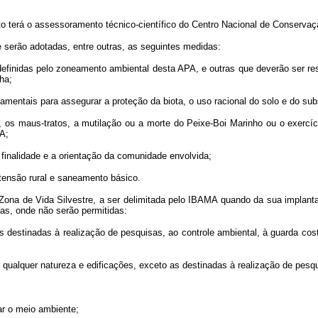
eto terá o assessoramento técnico-científico do Centro Nacional de Conserva
serão adotadas, entre outras, as seguintes medidas:
definidas pelo zoneamento ambiental desta APA, e outras que deverão ser rest
ha;
rnamentais para assegurar a proteção da biota, o uso racional do solo e do sub
a, os maus-tratos, a mutilação ou a morte do Peixe-Boi Marinho ou o exercí
MA;
 finalidade e a orientação da comunidade envolvida;
tensão rural e saneamento básico.
na de Vida Silvestre, a ser delimitada pelo IBAMA quando da sua implantaç
vas, onde não serão permitidas:
 destinadas à realização de pesquisas, ao controle ambiental, à guarda cost
e qualquer natureza e edificações, exceto as destinadas à realização de pesqu
tar o meio ambiente;