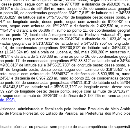
te; desse ponto, segue com azimute de 97º07'08" e distância de 960,020 m, r
8'10" e distância de 564,854 m, rumo ao ponto 05, de coordenadas geográfic
 ponto 06, de coordenadas geográficas 6º46'17,815" de latitude sul e 34º58
5'05,815" de latitude sul e 34º57'36,745" de longitude oeste; desse ponto,
5,747" de longitude oeste; desse ponto, segue com azimute de 61º32'43" e
 ponto, segue com azimute de 15º12'50" e distância de 2.422,530 m, rumo
46'43" e distância de 86,886 m, rumo ao ponto 11, de coordenadas geográfic
mo ao ponto 12, localizado à margem direita da Rodovia Estadual 41, qu
te; desse ponto, segue com azimute de 79º49'54" e distância de 1.023,46 m, 
enadas geográficas 6º51'37,812" de latitude sul e 34º53'19,755" de longitu
to 14, de coordenadas geográficas 6º52'00,812" de latitude sul e 34º54'00
cas (1.243,524 m), até a praia de Lucena e, daí, mais 200,206 m terrestres r
8'14" e distância de 3.739,388 m, rumo ao ponto 16, de coordenadas geográfi
o ponto 17, de coordenadas geográficas 6º51'38,812" de latitude sul e 34º54
49'30,813" de latitude sul e 34º55'25,750" de longitude oeste; desse ponto,
,748" de longitude oeste; desse ponto, segue com azimute de 318º35'53" e
 ponto, segue com azimute de 253º48'57" e distância de 3.800,959 m, rumo
4'51" e distância de 6.967,220 m, rumo ao ponto 22, de coordenadas geográfi
o ponto 23, de coordenadas geográficas 6º50'21,813" de latitude sul e 35º0
 6º48'43,813" de latitude sul e 35º05'13,729" de longitude oeste; desse p
04'59,729" de longitude oeste; desse ponto, segue com azimute de 26º18'27
nto, segue com azimute de 09º28'38" e distância de 2.182,265 m, rumo ao pont
 de 1998).
sionada, administrada e fiscalizada pelo Instituto Brasileiro do Meio Am
de Polícia Florestal, do Estado da Paraíba, as Prefeituras dos Municípios
dades públicas ou privadas sem prejuízo de sua competência de supervisão e