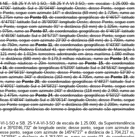
4-NE, SB.25-Y-A-VI-1-SO, SB.25-Y-A-VI-3-SO, em escalas 1:25.000 da
47'06" latitude Sul e 35°04'48" longitude Oeste; desse Ponto, segue com
esse Ponto, segue com azimute 147° e distância (69 mm) de 1.725m, rumo ao
de 5.275m rumo ao
Ponto 03
, de coordenadas geográficas de 6°46'57" latitude
 6°47'01" latitude Sul e 35°00'00" longitude Oeste; desse Ponto, segue com
esse Ponto, segue com azimute 91° e distância (53 mm) de 1.325m, rumo ao
 de 975m, rumo ao
Ponto 07
, de coordenadas geográficas de 6°46'18" latitude
 6°45'06" latitude Sul e 34°57'37" longitude Oeste; desse Ponto, segue com
desse Ponto, segue com azimute 23°30' e distância (68 mm) de 1.700m, rumo
mm) de 750m, rumo ao
Ponto 11
, de coordenadas geográficas 6°43'30" latitude
direita da Rodovia Estadual 41, que interliga a comunidade de Marcação à
a (121 mm) de 1.012m terrestres adentrando em área marítima 1.080 milhas
0' e distância (680 mm) de 9.179,3 milhas náuticas, rumo ao
Ponto 14
, de
,4 milhas náuticas e 20m terrestres, rumo ao
Ponto 15
, de coordenadas
o 16
, de coordenadas geográficas 6°53'09" latitude Sul e 34°55'42" longitude
 Sul e 34°56'15" longitude Oeste; desse Ponto, segue com azimute 53°30' e
ue com azimute 343° e distância (163 mm) de 4.705m, rumo ao
Ponto 19
, de
00m, rumo ao
Ponto 20
, de coordenadas geográficas 6°48'27" latitude Sul e
 6°49'01" latitude Sul e 34°58'21" longitude Oeste; desse Ponto, segue com
desse Ponto, segue com azimute 243° e distância (118 mm) de 2.950, rumo ao
) de 2.475m, rumo ao
Ponto 24
, de coordenadas geográficas 6°50'22" latitude
icas 6°48'44" latitude Sul e 35°05'14" longitude Oeste; desse Ponto, segue
 desse Ponto segue com azimute 10° e distância (88 mm) de 2.200m, rumo ao
 geográficas, distâncias de terreno e ângulos de azimute são aproximados
-VI-1-SO e SB. 25-Y-A-VI-3-SO de escala de 1.25.000, da Superintendência
ul e 35º03'46,732" de longitude oeste; desse ponto, segue com azimute de
 desse ponto, segue com azimute de 145º47'27" e distância de 1.704,217 m,
 74'29'56" e distância de 5.253,001 m, rumo ao ponto 03, de coordenadas