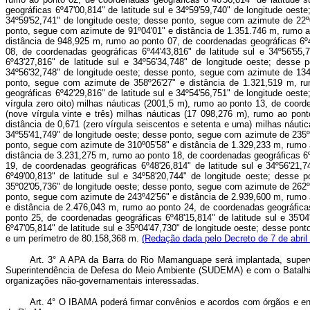
geográficas 6º47'00,814" de latitude sul e 34º59'59,740" de longitude oes
34º59'52,741" de longitude oeste; desse ponto, segue com azimute de 22º0
ponto, segue com azimute de 91º04'01" e distância de 1.351.746 m, rumo ao
distância de 948,925 m, rumo ao ponto 07, de coordenadas geográficas 6º4
08, de coordenadas geográficas 6º44'43,816" de latitude sul e 34º56'5
6º43'27,816" de latitude sul e 34º56'34,748" de longitude oeste; desse
34º56'32,748" de longitude oeste; desse ponto, segue com azimute de 134º
ponto, segue com azimute de 358º26'27" e distância de 1.321,519 m, ru
geográficas 6º42'29,816" de latitude sul e 34º54'56,751" de longitude oes
vírgula zero oito) milhas náuticas (2001,5 m), rumo ao ponto 13, de coord
(nove vírgula vinte e três) milhas náuticas (17 098,276 m), rumo ao pon
distância de 0,671 (zero vírgula seiscentos e setenta e uma) milhas náuti
34º55'41,749" de longitude oeste; desse ponto, segue com azimute de 235º4
ponto, segue com azimute de 310º05'58" e distância de 1.329,233 m, rumo a
distância de 3.231,275 m, rumo ao ponto 18, de coordenadas geográficas 6º
19, de coordenadas geográficas 6º48'26,814" de latitude sul e 34º56'21
6º49'00,813" de latitude sul e 34º58'20,744" de longitude oeste; desse
35º02'05,736" de longitude oeste; desse ponto, segue com azimute de 262º2
ponto, segue com azimute de 243º42'56" e distância de 2.939,600 m, rumo a
e distância de 2.476,043 m, rumo ao ponto 24, de coordenadas geográficas
ponto 25, de coordenadas geográficas 6º48'15,814" de latitude sul e 35'
6º47'05,814" de latitude sul e 35º04'47,730" de longitude oeste; desse po
e um perímetro de 80.158,368 m.
(Redação dada pelo Decreto de 7 de abril
Art. 3° A APA da Barra do Rio Mamanguape será implantada, supervi
Superintendência de Defesa do Meio Ambiente (SUDEMA) e com o Batalhão 
organizações não-governamentais interessadas.
Art. 4° O IBAMA poderá firmar convênios e acordos com órgãos e enti