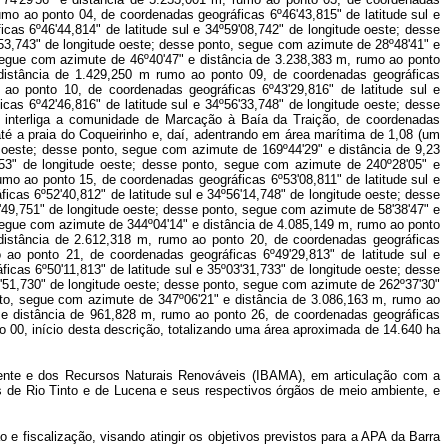
umo ao ponto 04, de coordenadas geográficas 6º46'43,815" de latitude sul e
as 6º46'44,814" de latitude sul e 34º59'08,742" de longitude oeste; desse
'53,743" de longitude oeste; desse ponto, segue com azimute de 28º48'41" e
 segue com azimute de 46º40'47" e distância de 3.238,383 m, rumo ao ponto
 distância de 1.429,250 m rumo ao ponto 09, de coordenadas geográficas
 ao ponto 10, de coordenadas geográficas 6º43'29,816" de latitude sul e
as 6º42'46,816" de latitude sul e 34º56'33,748" de longitude oeste; desse
e interliga a comunidade de Marcação à Baía da Traição, de coordenadas
até a praia do Coqueirinho e, daí, adentrando em área marítima de 1,08 (um
de oeste; desse ponto, segue com azimute de 169º44'29" e distância de 9,23
,753" de longitude oeste; desse ponto, segue com azimute de 240º28'05" e
umo ao ponto 15, de coordenadas geográficas 6º53'08,811" de latitude sul e
cas 6º52'40,812" de latitude sul e 34º56'14,748" de longitude oeste; desse
'49,751" de longitude oeste; desse ponto, segue com azimute de 58'38'47" e
 segue com azimute de 344º04'14" e distância de 4.085,149 m, rumo ao ponto
 distância de 2.612,318 m, rumo ao ponto 20, de coordenadas geográficas
 ao ponto 21, de coordenadas geográficas 6º49'29,813" de latitude sul e
cas 6º50'11,813" de latitude sul e 35º03'31,733" de longitude oeste; desse
4'51,730" de longitude oeste; desse ponto, segue com azimute de 262º37'30"
onto, segue com azimute de 347º06'21" e distância de 3.086,163 m, rumo ao
" e distância de 961,828 m, rumo ao ponto 26, de coordenadas geográficas
o 00, início desta descrição, totalizando uma área aproximada de 14.640 ha
biente e dos Recursos Naturais Renováveis (IBAMA), em articulação com a
 de Rio Tinto e de Lucena e seus respectivos órgãos de meio ambiente, e
 fiscalização, visando atingir os objetivos previstos para a APA da Barra