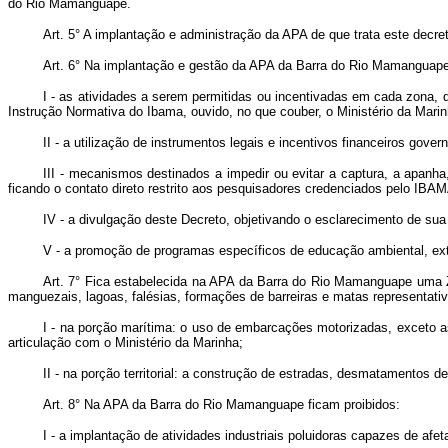
do Rio Mamanguape.
Art. 5° A implantação e administração da APA de que trata este decr
Art. 6° Na implantação e gestão da APA da Barra do Rio Mamanguape 
I - as atividades a serem permitidas ou incentivadas em cada zona, 
Instrução Normativa do Ibama, ouvido, no que couber, o Ministério da Marin
II - a utilização de instrumentos legais e incentivos financeiros gove
III - mecanismos destinados a impedir ou evitar a captura, a apanh
ficando o contato direto restrito aos pesquisadores credenciados pelo IBA
IV - a divulgação deste Decreto, objetivando o esclarecimento de sua
V - a promoção de programas específicos de educação ambiental, ex
Art. 7° Fica estabelecida na APA da Barra do Rio Mamanguape uma Zo
manguezais, lagoas, falésias, formações de barreiras e matas representati
I - na porção marítima: o uso de embarcações motorizadas, exceto as
articulação com o Ministério da Marinha;
II - na porção territorial: a construção de estradas, desmatamentos d
Art. 8° Na APA da Barra do Rio Mamanguape ficam proibidos:
I - a implantação de atividades industriais poluidoras capazes de afe