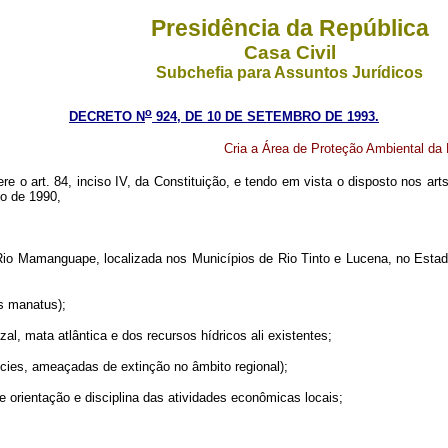
Presidência da República
Casa Civil
Subchefia para Assuntos Jurídicos
o
DECRETO N
924, DE 10 DE SETEMBRO DE 1993.
Cria a Área de Proteção Ambiental da
re o art. 84, inciso IV, da Constituição, e tendo em vista o disposto nos arts.
ho de 1990,
Rio Mamanguape, localizada nos Municípios de Rio Tinto e Lucena, no Estado
us manatus);
l, mata atlântica e dos recursos hídricos ali existentes;
écies, ameaçadas de extinção no âmbito regional);
e orientação e disciplina das atividades econômicas locais;