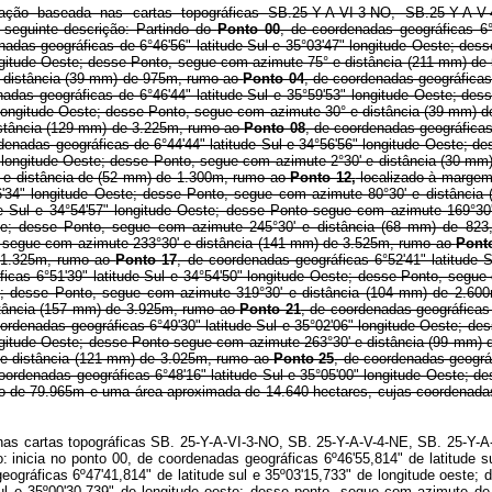
ção baseada nas cartas topográficas SB.25-Y-A-VI-3-NO, SB.25-Y-A-V-
seguinte descrição: Partindo do
Ponto 00
, de coordenadas geográficas 6°
nadas geográficas de 6°46'56" latitude Sul e 35°03'47" longitude Oeste; d
longitude Oeste; desse Ponto, segue com azimute 75° e distância (211 mm) 
e distância (39 mm) de 975m, rumo ao
Ponto 04
, de coordenadas geográficas
nadas geográficas de 6°46'44" latitude Sul e 35°59'53" longitude Oeste; d
9" longitude Oeste; desse Ponto, segue com azimute 30° e distância (39 mm)
istância (129 mm) de 3.225m, rumo ao
Ponto 08
, de coordenadas geográficas
rdenadas geográficas de 6°44'44" latitude Sul e 34°56'56" longitude Oeste; 
5" longitude Oeste; desse Ponto, segue com azimute 2°30' e distância (30 
° e distância de (52 mm) de 1.300m, rumo ao
Ponto 12,
localizado à margem 
56'34" longitude Oeste; desse Ponto, segue com azimute 80°30' e distânci
ude Sul e 34°54'57" longitude Oeste; desse Ponto segue com azimute 169°3
este; desse Ponto, segue com azimute 245°30' e distância (68 mm) de 823
to, segue com azimute 233°30' e distância (141 mm) de 3.525m, rumo ao
Pont
e 1.325m, rumo ao
Ponto 17
, de coordenadas geográficas 6°52'41" latitude
ficas 6°51'39" latitude Sul e 34°54'50" longitude Oeste; desse Ponto, seg
ste; desse Ponto, segue com azimute 319°30' e distância (104 mm) de 2.6
stância (157 mm) de 3.925m, rumo ao
Ponto 21
, de coordenadas geográficas
oordenadas geográficas 6°49'30" latitude Sul e 35°02'06" longitude Oeste; 
longitude Oeste; desse Ponto segue com azimute 263°30' e distância (99 mm
' e distância (121 mm) de 3.025m, rumo ao
Ponto 25
, de coordenadas geográf
coordenadas geográficas 6°48'16" latitude Sul e 35°05'00" longitude Oeste;
ado de 79.965m e uma área aproximada de 14.640 hectares, cujas coordenadas
nas cartas topográficas SB. 25-Y-A-VI-3-NO, SB. 25-Y-A-V-4-NE, SB. 25-Y-A
nicia no ponto 00, de coordenadas geográficas 6º46'55,814" de latitude s
eográficas 6º47'41,814" de latitude sul e 35º03'15,733" de longitude oeste;
sul e 35º00'30,739" de longitude oeste; desse ponto, segue com azimute de