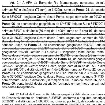
Art. 2.° A APA da Barra do Rio Mamanguape apresenta delimita
Superintendência do Desenvolvimento do Nordeste-SUDENE, conforme a 
azimute 80° e distância (77 mm) de 1.920m, rumo ao
Ponto 01
, de coorde
Ponto 02
, de coordenadas geográficas 6°47'42" latitude Sul e 35°03'16" 
Sul e 35°00'31" longitude Oeste; desse Ponto, segue com azimute 99°30' 
azimute 19° e distância (22 mm) de 550 m, rumo ao
Ponto 05
, de coorde
Ponto 06
, de coordenadas geográficas de 6°46'45" latitude Sul e 34°59'0
Sul e 34°58'54" longitude Oeste; desse Ponto, segue com azimute 46° e d
azimute 64°30' e distância (56 mm) de 1.400m, rumo ao
Ponto 09
, de coo
ao
Ponto 10
, de coordenadas geográficas 6°43'28" latitude Sul e 34°56'3
Sul e 34°56'33" longitude Oeste; desse Ponto, segue com azimute de 358
Baia da Traição, de coordenadas geográficas 6°42'47" latitude Sul e 34°
náuticas, rumo ao
Ponto 13
, de coordenadas geográficas 6°42'30" latit
coordenadas geográficas 6°51'38" latitude Sul e 34°53'20" longitude O
geográficas 6°52'01" latitude Sul e 34°54'01" longitude Oeste; desse Pon
Oeste; desse Ponto, segue com azimute 310°30, e distância (53 mm) d
distância (129 mm) de 3.225m, rumo ao
Ponto 18
, de coordenadas geográ
coordenadas geográficas 6°49'31" latitude Sul e 34°55'26" longitude Oe
34°56'22" longitude Oeste; desse Ponto, segue com azimute de 256° e di
azimute 261°30' e distância (474 mm) de 6.850m, rumo ao
Ponto 22
, de c
Ponto 23
, de coordenadas geográficas 6°50'12" latitude Sul e 35°03'32" 
Sul e 35°04'52" longitude Oeste; desse Ponto, segue com azimute 347°30
com azimute 26°30' e distância (38 mm) de 950m, rumo ao
Ponto 26
, de 
Ponto 00
, ponto inicial desta descrição, fechando um perímetro aproxim
das cartas topográficas.
Art. 2º A APA da Barra do Rio Mamanguape foi delimitada com base 
do Desenvolvimento do Nordeste-SUDENE, conforme a seguinte descrição: i
80º26'31" e distância de 1.898,630 m, rumo ao ponto 01, de coordenadas g
rumo ao ponto 02, de coordenadas geográficas 6º46'56,814" de latitude 