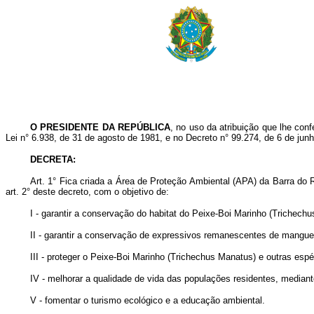
O PRESIDENTE DA REPÚBLICA
, no uso da atribuição que lhe confe
Lei n° 6.938, de 31 de agosto de 1981, e no Decreto n° 99.274, de 6 de jun
DECRETA:
Art. 1° Fica criada a Área de Proteção Ambiental (APA) da Barra do 
art. 2° deste decreto, com o objetivo de:
I - garantir a conservação do habitat do Peixe-Boi Marinho (Trichech
II - garantir a conservação de expressivos remanescentes de mangueza
III - proteger o Peixe-Boi Marinho (Trichechus Manatus) e outras esp
IV - melhorar a qualidade de vida das populações residentes, mediant
V - fomentar o turismo ecológico e a educação ambiental.