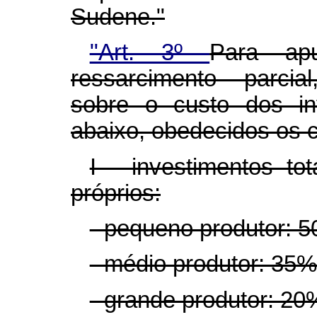
Sudene."
"Art. 3º
Para apu
ressarcimento parcial
sobre o custo dos in
abaixo, obedecidos os cr
I - investimentos to
próprios:
- pequeno produtor: 5
- médio produtor: 35% 
- grande produtor: 20%