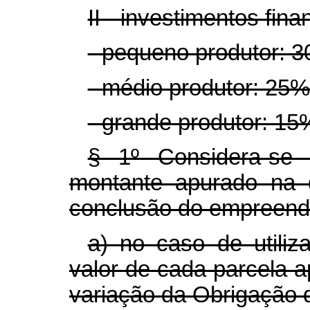
II - investimentos fina
- pequeno produtor: 30
- médio produtor: 25% 
- grande produtor: 15
§ 1º Considera-se 
montante apurado na 
conclusão do empreendi
a) no caso de utiliz
valor de cada parcela a
variação da Obrigação 