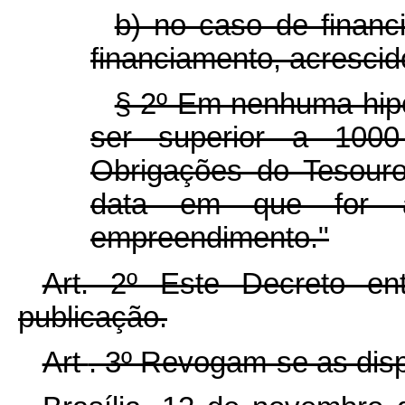
b) no caso de financ
financiamento, acrescid
§ 2º Em nenhuma hipó
ser superior a 1000
Obrigações do Tesour
data em que for a
empreendimento."
Art. 2º Este Decreto e
publicação.
Art
. 3º Revogam-se as disp