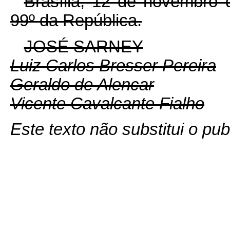
Brasília, 12 de novembro 
99º da República.
JOSÉ SARNEY
Luiz Carlos Bresser Pereira
Geraldo de Alencar
Vicente Cavalcante Fialho
Este texto não substitui o p