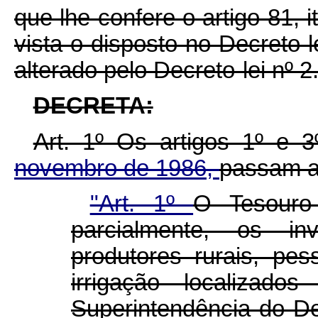
que lhe confere o artigo 81, i
vista o disposto no Decreto-l
alterado pelo Decreto-lei nº 
DECRETA:
Art. 1º Os artigos 1º e 
novembro de 1986,
passam a 
"Art. 1º
O Tesouro 
parcialmente, os inv
produtores rurais, pes
irrigação localizad
Superintendência do D