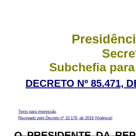
Presidênci
Secre
Subchefia para
DECRETO Nº 85.471, 
Texto para impressão
Revogado pelo Decreto nº 10.179, de 2019
(Vigência)
O PRESIDENTE DA RE