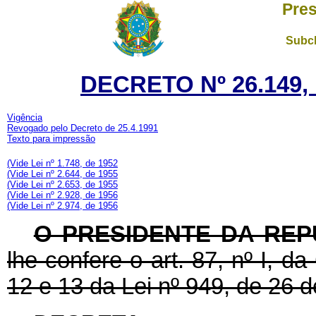
Pres
Subch
DECRETO Nº 26.149,
Vigência
Revogado pelo Decreto de 25.4.1991
Texto para impressão
(Vide Lei nº 1.748, de 1952
(Vide Lei nº 2.644, de 1955
(Vide Lei nº 2.653, de 1955
(Vide Lei nº 2.928, de 1956
(Vide Lei nº 2.974, de 1956
O PRESIDENTE DA REP
lhe confere o art. 87, nº I, d
12 e 13 da Lei nº 949, de 26 