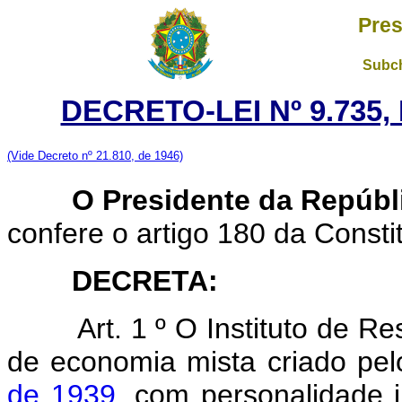
Pres
Subch
DECRETO-LEI Nº 9.735,
(Vide Decreto nº 21.810, de 1946)
O Presidente da Repúbl
confere o artigo 180 da Consti
DECRETA:
Art. 1 º O Instituto de Re
de economia mista criado pe
de 1939
. com personalidade j