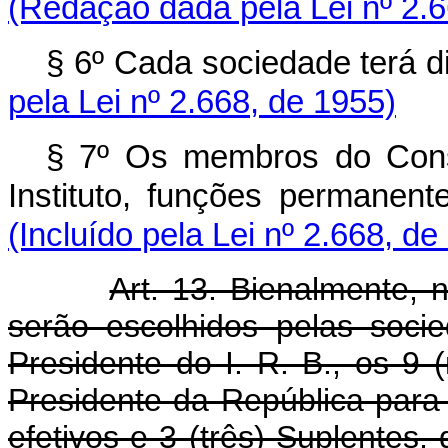
(Redação dada pela Lei nº 2.6
§ 6º Cada sociedade t
pela Lei nº 2.668, de 1955)
§ 7º Os membros do Cons
Instituto, funções pe
(Incluído pela Lei nº 2.668, de
Art. 13. Bienalmente,
serão escolhidos pelas soc
Presidente do I. R. B., os 9
Presidente da República para 
efetivos e 3 (três) Suplentes,