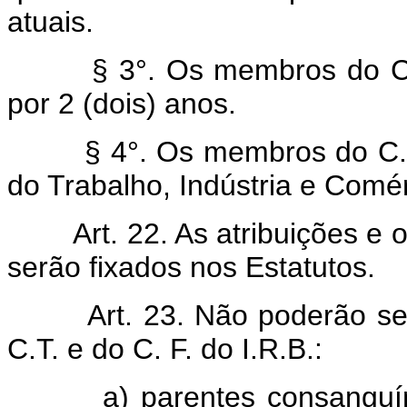
atuais.
§ 3°. Os membros do C.F. e
por 2 (dois) anos.
§ 4°. Os membros do C.F. t
do Trabalho, Indústria e Comér
Art. 22. As atribuições 
serão fixados nos Estatutos.
Art. 23. Não poderão s
C.T. e do C. F. do I.R.B.:
a) parentes consanguíneo