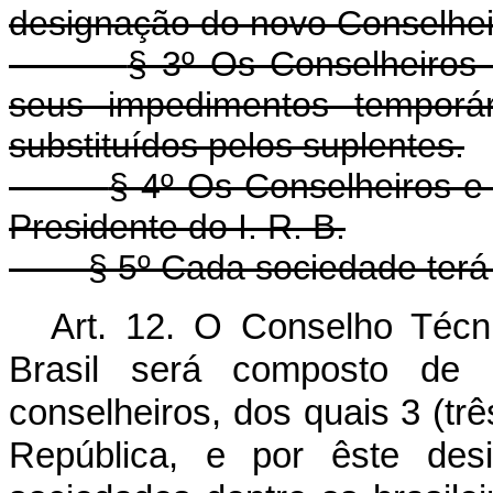
designação do novo Conselheir
§ 3º Os Conselheiros
seus impedimentos temporá
substituídos pelos suplentes.
§ 4º Os Conselheiros e
Presidente do I. R. B.
§ 5º Cada sociedade terá 
Art. 12. O Conselho Técn
Brasil será composto de 
conselheiros, dos quais 3 (trê
República, e por êste desi