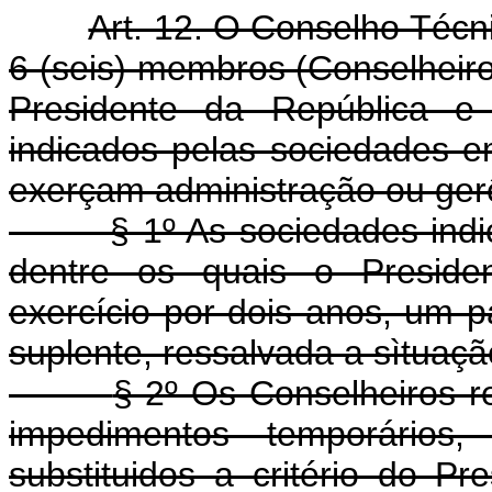
Art. 12. O Conselho Técni
6 (seis) membros (Conselheiros
Presidente da República e 
indicados pelas sociedades em 
exerçam administração ou ger
§ 1º As sociedades ind
dentre os quais o Preside
exercício por dois anos, um p
suplente, ressalvada a sìtuaçã
§ 2º Os Conselheiros 
impedimentos temporário
substituidos a critério do Pr