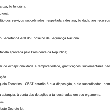
ização fundiária.
ional.
 dos serviços subordinados, respeitada a destinação dada, aos recursos
o Secretário-Geral do Conselho de Segurança Nacional.
abela aprovada pelo Presidente da República;
er de excepcionalidade e temporariedade, gratificações suplementares não
ação.
aia-Tocantins - CEAT estarão à sua disposição, a ele subordinados, sem
autarquia, à conta das dotações a tal destinadas em seu orçamento.
as.
ste Decreto-lei.