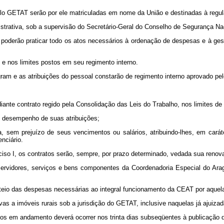
 GETAT serão por ele matriculadas em nome da União e destinadas à regular
ativa, sob a supervisão do Secretário-Geral do Conselho de Segurança Nac
rão praticar todo os atos necessários à ordenação de despesas e à gestão
 nos limites postos em seu regimento interno.
 e as atribuições do pessoal constarão de regimento interno aprovado pel
 contrato regido pela Consolidação das Leis do Trabalho, nos limites de t
 desempenho de suas atribuições;
, sem prejuízo de seus vencimentos ou salários, atribuindo-lhes, em carát
nciário.
 I, os contratos serão, sempre, por prazo determinado, vedada sua renov
idores, serviços e bens componentes da Coordenadoria Especial do Aragu
io das despesas necessárias ao integral funcionamento da CEAT por aquela 
s a imóveis rurais sob a jurisdição do GETAT, inclusive naquelas já ajuizad
s em andamento deverá ocorrer nos trinta dias subseqüentes à publicação de