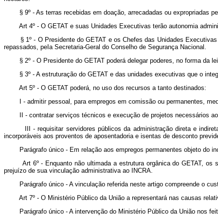
§ 9º - As terras recebidas em doação, arrecadadas ou expropriadas pelo
Art 4º - O GETAT e suas Unidades Executivas terão autonomia administr
§ 1º - O Presidente do GETAT e os Chefes das Unidades Executivas pode
repassados, peIa Secretaria-Geral do Conselho de Segurança Nacional.
§ 2º - O Presidente do GETAT poderá delegar poderes, no forma da lei e
§ 3º - A estruturação do GETAT e das unidades executivas que o integram
Art 5º - O GETAT poderá, no uso dos recursos a tanto destinados:
I - admitir pessoal, para empregos em comissão ou permanentes, mediante
II - contratar serviços técnicos e execução de projetos necessários ao
III - requisitar servidores públicos da administração direta e indireta
incorporáveis aos proventos de aposentadoria e isentas de desconto previde
Parágrafo único - Em relação aos empregos permanentes objeto do inciso
Art 6º - Enquanto não ultimada a estrutura orgânica do GETAT, os serv
prejuízo de sua vinculação administrativa ao INCRA.
Parágrafo único - A vinculação referida neste artigo compreende o custe
Art 7º - O Ministério Público da União a representará nas causas relativa
Parágrafo único - A intervenção do Ministério Público da União nos feito