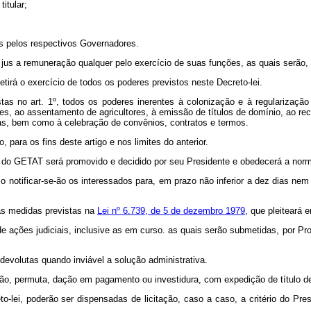
itular;
 pelos respectivos Governadores.
a remuneração qualquer pelo exercício de suas funções, as quais serão, en
 o exercício de todos os poderes previstos neste Decreto-lei.
art. 1º, todos os poderes inerentes à colonização e à regularização fund
osses, ao assentamento de agricultores, à emissão de títulos de domínio, ao 
ras, bem como à celebração de convênios, contratos e termos.
ra os fins deste artigo e nos limites do anterior.
 do GETAT será promovido e decidido por seu Presidente e obedecerá a norm
notificar-se-ão os interessados para, em prazo não inferior a dez dias nem 
s medidas previstas na
Lei nº 6.739, de 5 de dezembro 1979
, que pleiteará
ões judiciais, inclusive as em curso. as quais serão submetidas, por Procu
volutas quando inviável a solução administrativa.
o, permuta, dação em pagamento ou investidura, com expedição de título def
lei, poderão ser dispensadas de licitação, caso a caso, a critério do Pre