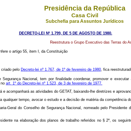
Presidência da República
Casa Civil
Subchefia para Assuntos Jurídicos
DECRETO-LEI Nº 1.799, DE 5 DE AGOSTO DE 1980.
Reestrutura o Grupo Executivo das Terras do Ar
fere o artigo 55, item I, da Constituição
 criado pelo
Decreto-lei nº 1.767, de 1º de fevereiro de 1980
, fica reestrutura
 Segurança Nacional, tem por finalidade coordenar, promover e executar 
o no
art. 1º do Decreto-lei nº 1.523, de 3 de fevereiro de 1977.
e acompanhará as atividades do GETAT, baixando-lhe diretrizes e aprovand
 qualquer tempo, avocar o estudo e a decisão de matéria da competência 
Geral do Conselho de Segurança Nacional, nomeado pelo Presidente da R
nte na elaboração dos planos de trabalho referidos no § 2º, os seguint