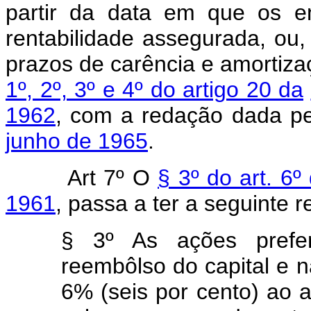
partir da data em que os e
rentabilidade assegurada, ou
prazos de carência e amortizaç
1º, 2º, 3º e 4º do artigo 20 da
1962
, com a redação dada p
junho de 1965
.
Art 7º O
§ 3º do art. 6º
1961
, passa a ter a seguinte 
§ 3º As ações prefere
reembôlso do capital e n
6% (seis por cento) ao a