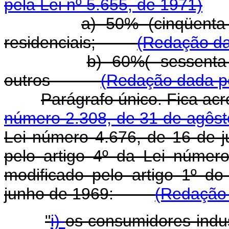
pela Lei nº 5.655, de 1971)
a) 50% (cinqüenta
residenciais;
(Redação da
b) 60%( sessenta
outros
(Redação dada pe
Parágrafo único. Fica ac
número 2.308, de 31 de agôst
Lei número 4.676, de 16 de 
pelo artigo 4º da Lei númer
modificado pelo artigo 1º d
junho de 1969:
(Redação 
"
i)
os consumidores in