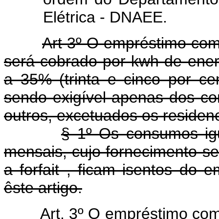
Elétrica - DNAEE.
Art 3º O empréstimo co
será cobrado por kwh de energ
a 35% (trinta e cinco por cent
sendo exigível apenas dos con
outros, excetuados os resid
§ 1º Os consumos igu
mensais, cujo fornecimento se
a forfait , ficam isentos do 
êste artigo.
Art. 3º O empréstimo c