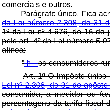
comerciais e outros.
Parágrafo único. Fica a
da Lei número 2.308, de 31 
1º da Lei nº 4.676, de 16 de
pelo art. 4º da Lei número 5.0
alínea:
"
h -
os consumidores rur
Art. 1º O Impôsto único s
Lei nº 2.308, de 31 de agôsto
consumida, a medidor ou
for
percentagens da tarifa fisc