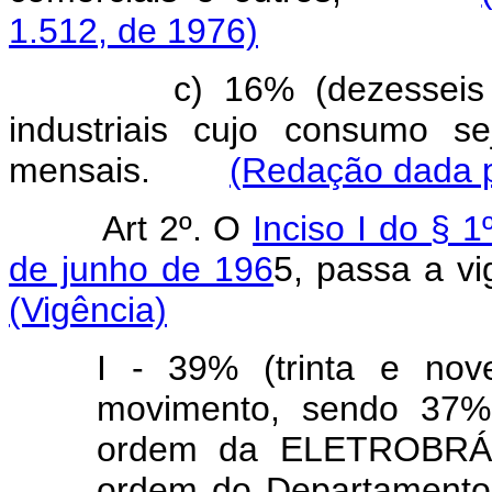
1.512, de 1976)
c) 16% (dezesseis
industriais cujo consumo s
mensais.
(Redação dada p
Art 2º. O
Inciso I do § 1
de junho de 196
5, passa a 
(Vigência)
I - 39% (trinta e nov
movimento, sendo 37% 
ordem da ELETROBRÁS,
ordem do Departamento