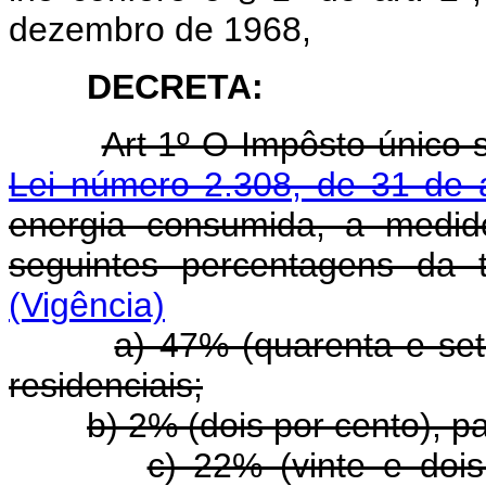
dezembro de 1968,
DECRETA:
Art 1º O Impôsto único sô
Lei número 2.308, de 31 de 
energia consumida, a medido
seguintes percentagens da ta
(Vigência)
a) 47% (quarenta e set
residenciais;
b) 2% (dois por cento), p
c) 22% (vinte e doi