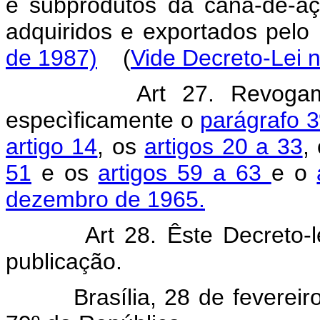
e subprodutos da cana-de-aç
adquiridos e exportados pel
de 1987)
(
Vide Decreto-Lei 
Art 27. Revogam
especìficamente o
parágrafo 3
artigo 14
, os
artigos 20 a 33
,
51
e os
artigos 59 a 63
e o
dezembro de 1965.
Art 28. Êste Decreto-lei 
publicação.
Brasília, 28 de fevereiro 