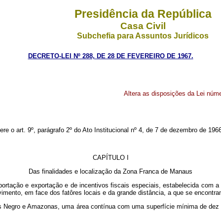
Presidência da República
Casa Civil
Subchefia para Assuntos Jurídicos
DECRETO-LEI Nº 288, DE 28 DE FEVEREIRO DE 1967.
Altera as disposições da Lei núm
ere o art. 9º, parágrafo 2º do Ato Institucional nº 4, de 7 de dezembro de 196
CAPÍTULO I
Das finalidades e localização da Zona Franca de Manaus
tação e exportação e de incentivos fiscais especiais, estabelecida com a fi
mento, em face dos fatôres locais e da grande distância, a que se encontra
s Negro e Amazonas, uma área contínua com uma superfície mínima de dez m