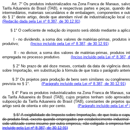
Art. 7° Os produtos industrializados na Zona Franca de Manaus, salvo
Tarifa Aduaneira do Brasil (TAB), e respectivas partes e peças, quando del
intermediários, materiais secundários e de embalagem, componentes e outr
do § 1° deste artigo, desde que atendam nível de industrialização lo
(Redação dada pela Lei nº 8.387, de 30.12.91)
§ 1° O coeficiente de redução do imposto será obtido mediante a 
I - no dividendo, a soma dos valores de matérias-primas, produto
produtivo;
(Inciso incluído pela Lei nº 8.387, de 30.12.91)
II - no divisor, a soma dos valores de matérias-primas, produtos 
empregada no processo produtivo.
(Inciso incluído pela Lei nº 8.387, 
§ 2° No prazo de até doze meses, contado da data de vigência desta
sobre Importação, em substituição à fórmula de que trata o parágrafo anterio
§ 3° Os projetos para produção de bens sem similares ou congêneres n
prevista no § 1°.
(Parágrafo incluído pela Lei nº 8.387, de 30.12.91)
§ 4° Para os produtos industrializados na Zona Franca de Manaus, sal
da Tarifa Aduaneira do Brasil (TAB), cujos projetos tenham sido aprov
subposição da Tarifa Aduaneira do Brasil (TAB), constantes de projetos 
artigo será de oitenta e oito por cento.
(Parágrafo incluído pela Lei nº
§ 5° A exigibilidade do Imposto sobre Importação, de que trata o ca
do produto final, exceto quando empregados por estabelecimento industria
sido utilizado como insumo por outra empresa, não coligada à empresa f
incluído pela Lei nº 8.387, de 30.12.91)