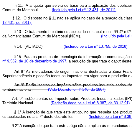
§ 11. A alíquota que serviu de base para a aplicação dos coeficie
Comum do Mercosul.
(Incluído pela Lei nº 12.431, de 2011).
§ 12. O disposto no § 11 não se aplica no caso de alteração da c
12.431, de 2011).
§ 13. O tratamento tributário estabelecido no caput e nos §§ 4º e 9º
da Nomenclatura Comum do Mercosul (NCM).
(Incluído pela Lei
§ 14. (VETADO).
(Incluído pela Lei nº 13.755, de 2018)
§ 15. Para os produtos de tecnologia da informação e comunicação 
nº 9.532, de 10 de dezembro de 1997,
a redução de que trata o
caput
deste 
Art 8º As mercadorias de origem nacional destinadas à Zona Franc
Superintendência e pagarão todos os impostos em vigor para a produção e 
Art 9º Estão isentas do impôsto sôbre produtos industrializados
território nacional.
(Vide Decreto-lei nº 340, de 1967)
Art. 9° Estão isentas do Imposto sobre Produtos Industrializados (
Território Nacional.
(Redação dada pela Lei nº 8.387, de 30.12.91)
§ 1° A isenção de que trata este artigo, no que respeita aos prod
estabelecidos no art. 7° deste decreto-lei.
(Incluído pela Lei nº 8.38
§ 2° A isenção de que trata este artigo não se aplica às mercadori