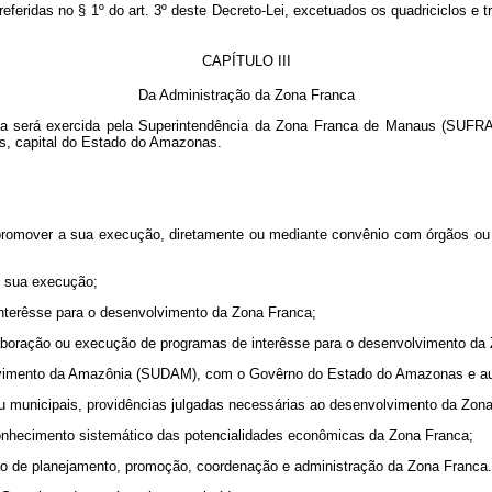
ias referidas no § 1º do art. 3º deste Decreto-Lei, excetuados os quadric
CAPÍTULO III
Da Administração da Zona Franca
ca será exercida pela Superintendência da Zona Franca de Manaus (SUFRAMA
us, capital do Estado do Amazonas.
omover a sua execução, diretamente ou mediante convênio com órgãos ou e
e sua execução;
terêsse para o desenvolvimento da Zona Franca;
aboração ou execução de programas de interêsse para o desenvolvimento da
mento da Amazônia (SUDAM), com o Govêrno do Estado do Amazonas e autor
municipais, providências julgadas necessárias ao desenvolvimento da Zona
nhecimento sistemático das potencialidades econômicas da Zona Franca;
 de planejamento, promoção, coordenação e administração da Zona Franca.