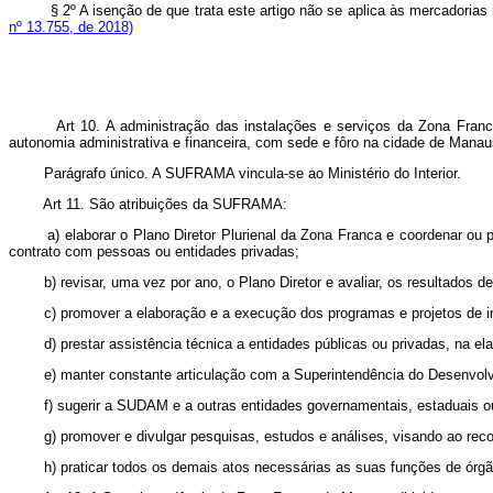
§ 2º A isenção de que trata este artigo não se aplica às mercador
nº 13.755, de 2018)
Art 10. A administração das instalações e serviços da Zona Fran
autonomia administrativa e financeira, com sede e fôro na cidade de Mana
Parágrafo único. A SUFRAMA vincula-se ao Ministério do Interior.
Art 11. São atribuições da SUFRAMA:
a) elaborar o Plano Diretor Plurienal da Zona Franca e coordenar ou pr
contrato com pessoas ou entidades privadas;
b) revisar, uma vez por ano, o Plano Diretor e avaliar, os resultados d
c) promover a elaboração e a execução dos programas e projetos de in
d) prestar assistência técnica a entidades públicas ou privadas, na el
e) manter constante articulação com a Superintendência do Desenvolvi
f) sugerir a SUDAM e a outras entidades governamentais, estaduais ou 
g) promover e divulgar pesquisas, estudos e análises, visando ao reco
h) praticar todos os demais atos necessárias as suas funções de órgão