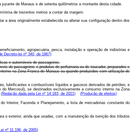
 juzante de Manaus e de setenta quilômetros a montante desta cidade.
ão mínima de trezentos metros a contar da margem.
ar a área originalmente estabelecida ou alterar sua configuração dentro dos
beneficiamento, agropecuária, pesca, instalação e operação de indústrias e
de Decreto-lei nº 340, de 1967)
licas e automóveis de passageiros.
óveis de passageiros e produtos de perfumaria ou de toucador, preparados e
 interno na Zona Franca de Manaus ou quando produzidos com utilização de
o, lubrificantes e combustíveis líquidos e gasosos derivados de petróleo, e
m do Mercosul), se destinados exclusivamente a consumo interno na Zona
(Redação dada pela Lei nº 14.183, de 2021)
(Produção de efeitos)
s do Interior, Fazenda e Planejamento, a lista de mercadorias constante do
ra o exterior, ainda que usadas, com a manutenção da isenção dos tributos
Lei nº 11.196, de 2005)