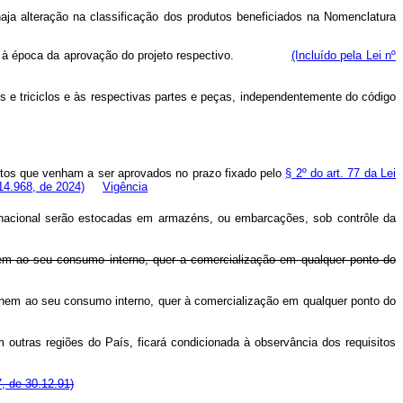
haja alteração na classificação dos produtos beneficiados na Nomenclatura
 adotada à época da aprovação do projeto respectivo.
(Incluído pela Lei nº
os e triciclos e às respectivas partes e peças, independentemente do código
etos que venham a ser aprovados no prazo fixado pelo
§ 2º do art. 77 da Lei
 14.968, de 2024)
Vigência
o nacional serão estocadas em armazéns, ou embarcações, sob contrôle da
nem ao seu consumo interno, quer a comercialização em qualquer ponto do
tinem ao seu consumo interno, quer à comercialização em qualquer ponto do
 outras regiões do País, ficará condicionada à observância dos requisitos
7, de 30.12.91)