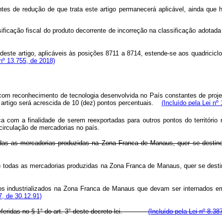
ntes de redução de que trata este artigo permanecerá aplicável, ainda que 
lassificação fiscal do produto decorrente de incorreção na classificação
 deste artigo, aplicáveis às posições 8711 a 8714, estende-se aos quadricicl
 nº 13.755, de 2018)
com reconhecimento de tecnologia desenvolvida no País constantes de proj
artigo será acrescida de 10 (dez) pontos percentuais.
(Incluído pela Lei nº
a com a finalidade de serem reexportadas para outros pontos do territóri
circulação de mercadorias no país.
 tôdas as mercadorias produzidas na Zona Franca de Manaus, quer se desti
IPI) todas as mercadorias produzidas na Zona Franca de Manaus, quer se des
utos industrializados na Zona Franca de Manaus que devam ser internados em
7, de 30.12.91)
as referidas no § 1° do art. 3° deste decreto-lei.
(Incluído pela Lei nº 8.38