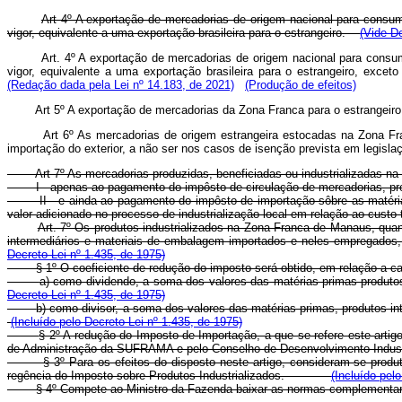
Art 4º A exportação de mercadorias de origem nacional para consumo
vigor, equivalente a uma exportação brasileira para o estrangeiro.
(Vide De
Art. 4º A exportação de mercadorias de origem nacional para consum
vigor, equivalente a uma exportação brasileira para o estrangeiro, exce
(Redação dada pela Lei nº 14.183, de 2021)
(Produção de efeitos)
Art 5º A exportação de mercadorias da Zona Franca para o estrangeiro
Art 6º As mercadorias de origem estrangeira estocadas na Zona Fr
importação do exterior, a não ser nos casos de isenção prevista em legisla
Art 7º As mercadorias produzidas, beneficiadas ou industrializadas 
I - apenas ao pagamento do impôsto de circulação de mercadorias, pre
II - e ainda ao pagamento do impôsto de importação sôbre as matér
valor adicionado no processo de industrialização local em relação ao custo 
Art. 7º Os produtos industrializados na Zona Franca de Manaus, quando
intermediários e materiais de embalagem importados e neles empregados, 
Decreto-Lei nº 1.435, de 1975)
§ 1º O coeficiente de redução do imposto será obtido, em relação
a) como dividendo, a soma dos valores das matérias-primas prod
Decreto-Lei nº 1.435, de 1975)
b) como divisor, a soma dos valores das matérias-primas, produtos i
(Incluído pelo Decreto-Lei nº 1.435, de 1975)
§ 2º A redução do Imposto de Importação, a que se refere este arti
de Administração da SUFRAMA e pelo Conselho de Desenvolvimento In
§ 3º Para os efeitos do disposto neste artigo, consideram-se prod
regência do Imposto sobre Produtos Industrializados.
(Incluído pel
§ 4º Compete ao Ministro da Fazenda baixar as normas complemen