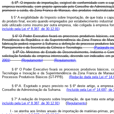
o
§ 5
O imposto de importação, exigível de conformidade com o caput
empresa incentivada, com projeto aprovado pelo Conselho de Administraçã
promover a saída, da Zona Franca de Manaus, dos produtos industriali
§ 5° A exigibilidade do Imposto sobre Importação, de que trata o cap
do produto final, exceto quando empregados por estabelecimento industria
sido utilizado como insumo por outra empresa, não coligada à empresa f
incluído pela Lei nº 8.387, de 30.12.91)
§ 6° O Poder Executivo fixará os processos produtivos básicos, c
Presidência da República e da Superintendência da Zona Franca de Manau
fabricação poderá requerer à Suframa a definição do processo produtivo b
Planejamento e da Secretaria da Ciência e Tecnologia.
(Parágrafo in
o
§ 6
Os Ministros de Estado do Desenvolvimento, Indústria e Comé
solicitação fundada da empresa interessada, devendo ser indicados e
2001)
(Regulamento)
(Regulamento).
§ 6º O Poder Executivo fixará os processos produtivos básicos, c
Tecnologia e Inovação e da Superintendência da Zona Franca de Manaus (
Processos Produtivos Básicos (GT-PPB).
(Redação dada pela Lei nº 14.
§ 6º-A. Esgotado o prazo previsto no § 6º deste artigo, a empresa 
Conselho de Administração da Suframa.
(Incluído pela Lei nº 14.697, de
§ 7° A redução do Imposto sobre Importação, de que trata este arti
incluído pela Lei nº 8.387, de 30.12.91)
(
Regulamento
)
I - se atenha aos limites anuais de importação de matérias-primas,