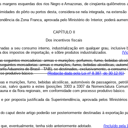
 margens esquerdas dos rios Negro e Amazonas, de cinqüenta quilômetros a
oximidades do pôrto ou portos desta, considera-se nela integrada, na extens
ndência da Zona Franca, aprovada pelo Ministério do Interior, poderá aument
CAPÍTULO II
Dos incentivos fiscais
nadas a seu consumo interno, industrialização em qualquer grau, inclusive 
senta dos impostos de importação, e sôbre produtos industrializados.
(Vi
 as seguintes mercadorias: armas e munições, perfumes, fumo, bebidas alcoó
s seguintes mercadorias: armas e munições, fumo, bebidas alcoólicas, autom
arifa Aduaneira do Brasil - TAB), se destinados, exclusivamente, a consumo
processo produtivo básico.
(Redação dada pela Lei nº 8.387, de 30.12.91)
as e munições, fumo, bebidas alcoólicas, automóveis de passageiros, petróle
ticas, salvo quanto a estes (posições 3303 a 3307 da Nomenclatura Comu
auna e da flora regionais, em conformidade com processo produtivo básico.
, e por proposta justificada da Superintendência, aprovada pelos Ministério
 caput deste artigo poderão ser posteriormente destinadas à exportação pa
tico que, eventualmente, tenha sido anteriormente adotado.
(Incluído pela 