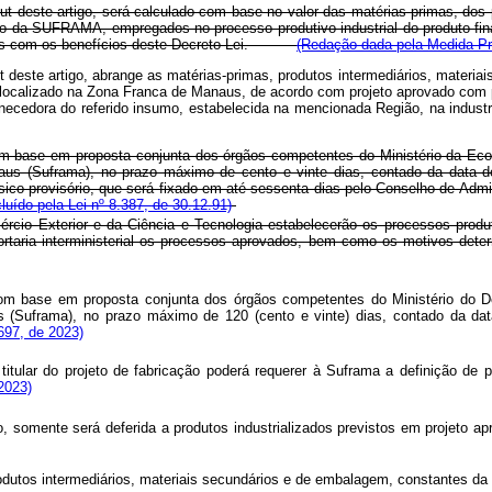
 deste artigo, será calculado com base no valor das matérias-primas, dos 
o da SUFRAMA, empregados no processo produtivo industrial do produto final
zados com os benefícios deste Decreto-Lei.
(Redação dada pela Medida Pro
ut deste artigo, abrange as matérias-primas, produtos intermediários, mater
l localizado na Zona Franca de Manaus, de acordo com projeto aprovado com p
ornecedora do referido insumo, estabelecida na mencionada Região, na ind
om base em proposta conjunta dos órgãos competentes do Ministério da Eco
s (Suframa), no prazo máximo de cento e vinte dias, contado da data de v
ásico provisório, que será fixado em até sessenta dias pelo Conselho de Ad
cluído pela Lei nº 8.387, de 30.12.91)
rcio Exterior e da Ciência e Tecnologia estabelecerão os processos produ
m portaria interministerial os processos aprovados, bem como os motiv
om base em proposta conjunta dos órgãos competentes do Ministério do Des
Suframa), no prazo máximo de 120 (cento e vinte) dias, contado da data 
697, de 2023)
titular do projeto de fabricação poderá requerer à Suframa a definição de 
 2023)
go, somente será deferida a produtos industrializados previstos em projeto 
 produtos intermediários, materiais secundários e de embalagem, constantes