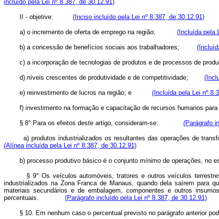
incluído pela Lei nº 8.387, de 30.12.91)
II - objetive:
(Inciso incluído pela Lei nº 8.387, de 30.12.91)
a) o incremento de oferta de emprego na região;
(Incluída pela 
b) a concessão de benefícios sociais aos trabalhadores;
(Incluí
c) a incorporação de tecnologias de produtos e de processos de p
d) níveis crescentes de produtividade e de competitividade;
(Incl
e) reinvestimento de lucros na região; e
(Incluída pela Lei nº 8.
f) investimento na formação e capacitação de recursos humanos para o
§ 8° Para os efeitos deste artigo, consideram-se:
(Parágrafo i
a) produtos industrializados os resultantes das operações de tran
(Alínea incluída pela Lei nº 8.387, de 30.12.91)
b) processo produtivo básico é o conjunto mínimo de operações, no est
§ 9° Os veículos automóveis, tratores e outros veículos terrest
industrializados na Zona Franca de Manaus, quando dela saírem para qualq
materiais secundários e de embalagem, componentes e outros insumos, 
percentuais.
(Parágrafo incluído pela Lei nº 8.387, de 30.12.91)
§ 10. Em nenhum caso o percentual previsto no parágrafo anterior pod