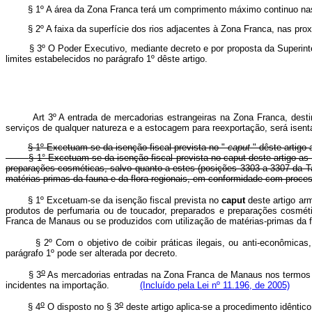
§ 1º A área da Zona Franca terá um comprimento máximo continuo nas
§ 2º A faixa da superfície dos rios adjacentes à Zona Franca, nas pr
§ 3º O Poder Executivo, mediante decreto e por proposta da Superinte
limites estabelecidos no parágrafo 1º dêste artigo.
Art 3º A entrada de mercadorias estrangeiras na Zona Franca, desti
serviços de qualquer natureza e a estocagem para reexportação, será i
§ 1º Excetuam-se da isenção fiscal prevista no "
caput
" dêste artigo
§ 1° Excetuam-se da isenção fiscal prevista no caput deste artigo a
preparações cosméticas, salvo quanto a estes (posições 3303 a 3307 da T
matérias-primas da fauna e da flora regionais, em conformidade com 
§ 1º Excetuam-se da isenção fiscal prevista no
caput
deste artigo arm
produtos de perfumaria ou de toucador, preparados e preparações cosmé
Franca de Manaus ou se produzidos com utilização de matérias-primas da f
§ 2º Com o objetivo de coibir práticas ilegais, ou anti-econômicas
parágrafo 1º pode ser alterada por decreto.
o
§ 3
As mercadorias entradas na Zona Franca de Manaus nos termos do
incidentes na importação.
(Incluído pela Lei nº 11.196, de 2005)
o
o
§ 4
O disposto no § 3
deste artigo aplica-se a procedimento idên