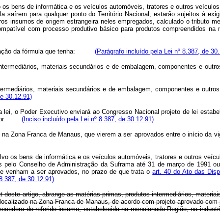
 os bens de informática e os veículos automóveis, tratores e outros veículos
a saírem para qualquer ponto do Território Nacional, estarão sujeitos à exi
os insumos de origem estrangeira neles empregados, calculado o tributo me
cal compatível com processo produtivo básico para produtos compreendid
aplicação da fórmula que tenha:
(Parágrafo incluído pela Lei nº 8.387, de 30
s intermediários, materiais secundários e de embalagem, componentes e out
intermediários, materiais secundários e de embalagem, componentes e outro
de 30.12.91)
 lei, o Poder Executivo enviará ao Congresso Nacional projeto de lei estabe
r.
(Inciso incluído pela Lei nº 8.387, de 30.12.91)
a Zona Franca de Manaus, que vierem a ser aprovados entre o início da vigên
vo os bens de informática e os veículos automóveis, tratores e outros veícu
ados pelo Conselho de Administração da Suframa até 31 de março de 1991 
que venham a ser aprovados, no prazo de que trata o
art. 40 do Ato das Disp
 8.387, de 30.12.91)
put deste artigo, abrange as matérias-primas, produtos intermediários, mater
l localizado na Zona Franca de Manaus, de acordo com projeto aprovado com p
ornecedora do referido insumo, estabelecida na mencionada Região, na ind