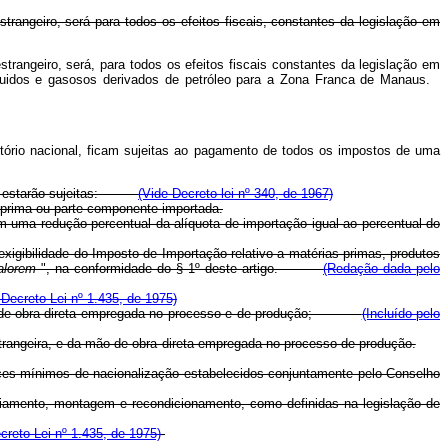
rangeiro, será para todos os efeitos fiscais, constantes da legislação em
rangeiro, será, para todos os efeitos fiscais constantes da legislação em
 líquidos e gasosos derivados de petróleo para a Zona Franca de Manaus.
itório nacional, ficam sujeitas ao pagamento de todos os impostos de uma
onal, estarão sujeitas:
(Vide Decreto-lei nº 340, de 1967)
a prima ou parte componente importada.
 uma redução percentual da alíquota de importação igual ao percentual do
exigibilidade do Imposto de Importação relativo a matérias-primas, produtos
alorem
", na conformidade do § 1º deste artigo.
(Redação dada pelo
 Decreto-Lei nº 1.435, de 1975)
a mão-de-obra direta empregada no processo e de produção;
(Incluído pelo
strangeira, e da mão-de-obra direta empregada no processo de produção.
dices mínimos de nacionalização estabelecidos conjuntamente pelo Conselho
ficiamento, montagem e recondicionamento, como definidas na legislação de
ecreto-Lei nº 1.435, de 1975)