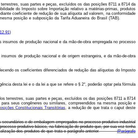
 terrestres, suas partes e peças, excluídos os das posições 8711 a 8714 da
gibilidade do Imposto sobre Importação relativo a matérias-primas, produtos
diante coeficiente de redução de sua alíquota ad valorem, na conformidade
os na mesma posição e subposição da Tarifa Aduaneira do Brasil (TAB).
.12.91)
ros insumos de produção nacional e da mão-de-obra empregada no processo
s insumos de produção nacional e de origem estrangeira, e da mão-de-obra
lecendo os coeficientes diferenciados de redução das alíquotas do Imposto
cia desta lei e o da lei a que se refere o § 2°, poderão optar pela fórmula
los terrestres, suas partes e peças, excluídos os das posições 8711 a 8714
ou para seus congêneres ou similares, compreendidos na mesma posição e
osições Constitucionais Transitórias
, a redução de que trata o caput deste
iais secundários e de embalagem empregados no processo produtivo industrial
rocesso produtivo básico, na fabricação de produto que, por sua vez tenha
ustrialização dos produtos de que trata o parágrafo anterior.
(Parágrafo