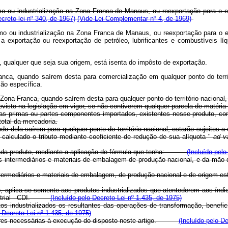
 ou industrialização na Zona Franca de Manaus, ou reexportação para o est
creto-lei nº 340, de 1967)
(Vide Lei Complementar nº 4, de 1969)
o ou industrialização na Zona Franca de Manaus, ou reexportação para o est
to a exportação ou reexportação de petróleo, lubrificantes e combustíveis
, qualquer que seja sua origem, está isenta do impôsto de exportação.
anca, quando saírem desta para comercialização em qualquer ponto do terr
ção específica.
na Zona Franca, quando saírem desta para qualquer ponto do território naci
visto na legislação em vigor, se não contiverem qualquer parcela de matéri
ias primas ou partes componentes importados, existentes nesse produto, com
total da mercadoria.
 dela saírem para qualquer ponto do território nacional, estarão sujeitos a 
calculado o tributo mediante coeficiente de redução de sua alíquota "
ad v
 a cada produto, mediante a aplicação de fórmula que tenha:
(Incluído pelo
utos intermediários e materiais de embalagem de produção nacional, e d
ntermediários e materiais de embalagem, de produção nacional e de origem e
go, aplica-se somente aos produtos industrializados que atentederem aos ín
dustrial - CDI.
(Incluído pelo Decreto-Lei nº 1.435, de 1975)
utos industrializados os resultantes das operações de transformação, bene
o Decreto-Lei nº 1.435, de 1975)
tares necessárias à execução do disposto neste artigo.
(Incluído pelo D