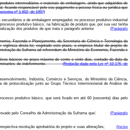
produtos intermediários e materiais de embalagem, ainda que adquiridos de
, ficando responsável pelo seu pagamento a pessoa física ou jurídica que
visória nº 1.602, de 1997)
iais secundários e de embalagem empregados no processo produtivo industrial
rocesso produtivo básico, na fabricação de produto que, por sua vez tenha
ustrialização dos produtos de que trata o parágrafo anterior.
(Parágrafo
nomia, Fazenda e Planejamento, da Secretaria de Ciência e Tecnologia da
igência desta lei; esgotado este prazo, a empresa titular do projeto de
ministração da Suframa ad referendum do Ministério da Economia, Fazenda e
tivos básicos no prazo máximo de cento e vinte dias, contado da data da
os determinantes do indeferimento.
(Redação dada pela Lei nº 10.176, de
envolvimento, Indústria, Comércio e Serviços, do Ministério da Ciência,
de protocolização junto ao Grupo Técnico Interministerial de Análise de
processo produtivo básico, que será fixado em até 60 (sessenta) dias pelo
:
aprovado pelo Conselho de Administração da Suframa que
(Parágrafo
 da respectiva resolução aprobatória do projeto e suas alterações;
(Inciso