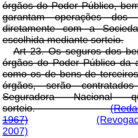
órgãos do Poder Público, be
garantam operações dos d
diretamente com a Socieda
escolhida mediante sorteio.
Art 23. Os seguros dos bens
órgãos do Poder Público da a
como os de bens de terceiro
órgãos, serão contratado
Seguradora Nacional 
sorteio.
(Redaç
1967)
(Revogad
2007)