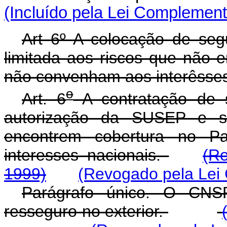
(Incluído pela Lei Complement
Art 6º A colocação de seg
limitada aos riscos que não 
não convenham aos interêsses
o
Art. 6
A contratação de 
autorização da SUSEP e se
encontrem cobertura no 
interesses nacionais.
(R
1999)
(Revogado pela Lei
Parágrafo único. O CNS
resseguro no exterior.