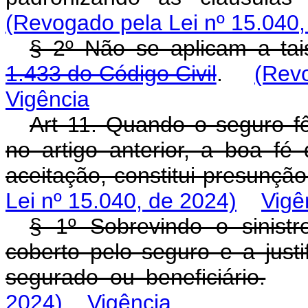
(Revogado pela Lei nº 15.040,
§ 2º Não se aplicam a ta
1.433 do Código Civil
.
(Revo
Vigência
Art 11. Quando o seguro fô
no artigo anterior, a boa f
aceitação, constitui presunção 
Lei nº 15.040, de 2024)
Vigê
§ 1º Sobrevindo o sinistr
coberto pelo seguro e a just
segurado ou beneficiário.
2024)
Vigência