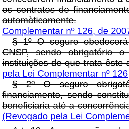
os contratos de financiament
automàticamente.
Complementar nº 126, de 200
§ 1º O seguro obedecerá 
CNSP, sendo obrigatório o 
instituições de que trata êste a
pela Lei Complementar nº 126
§ 2º O seguro obrigatór
financiamento, sendo constitu
beneficiaria até a concorrênci
(Revogado pela Lei Complemen