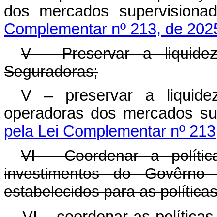
dos mercados supervis
Complementar nº 213, de 202
V - Preservar a liquide
Seguradoras;
V – preservar a liquide
operadoras dos mercados
pela Lei Complementar nº 213
VI - Coordenar a políti
investimentos do Govêrno F
estabelecidos para as políticas 
VI – coordenar as políticas