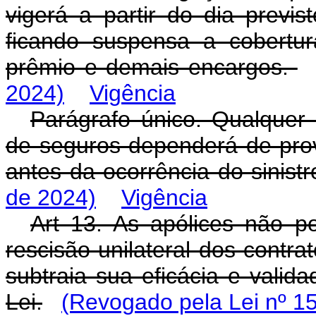
vigerá a partir do dia previs
ficando suspensa a cobertu
prêmio e demais encargos.
2024)
Vigência
Parágrafo único. Qualquer 
de seguros dependerá de pro
antes da ocorrência do sinist
de 2024)
Vigência
Art 13. As apólices não p
rescisão unilateral dos contr
subtraia sua eficácia e valid
Lei.
(Revogado pela Lei nº 1