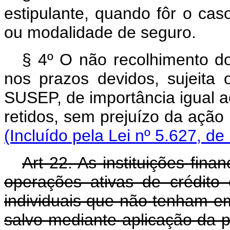
estipulante, quando fôr o ca
ou modalidade de seguro.
§ 4º O não recolhimento d
nos prazos devidos, sujeita 
SUSEP, de importância igual a
retidos, sem prejuízo
(Incluído pela Lei nº 5.627, de
Art 22. As instituições fina
operações ativas de crédito
individuais que não tenham em 
salvo mediante aplicação da p