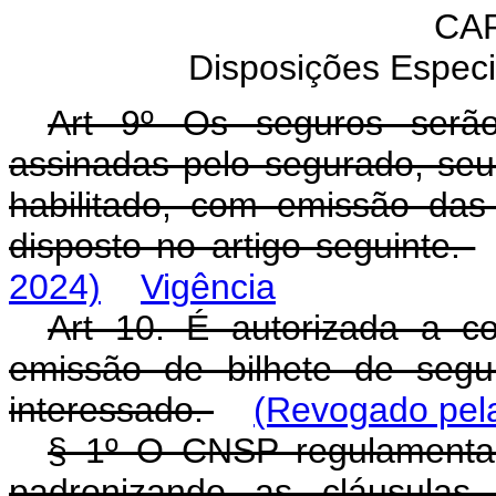
CAP
Disposições Especi
Art 9º Os seguros serão
assinadas pelo segurado, seu 
habilitado, com emissão das 
disposto no artigo seguinte.
2024)
Vigência
Art 10. É autorizada a c
emissão de bilhete de segur
interessado.
(Revogado pela
§ 1º O CNSP regulamentará
padronizando as cláusulas