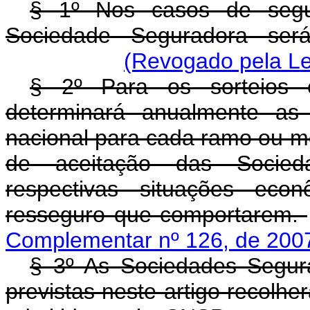
§ 1º Nos casos de segur
Sociedade Seguradora será 
(Revogado pela Le
§ 2º Para os sorteios e
determinará anualmente as
nacional para cada ramo ou mo
de aceitação das Socied
respectivas situações econ
resseguro que comportarem.
Complementar nº 126, de 200
§ 3º As Sociedades Segur
previstas neste artigo recolh