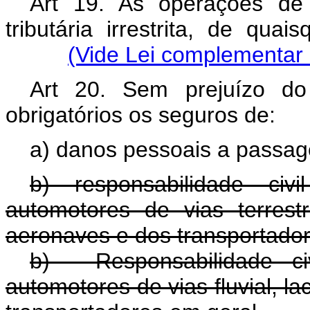
Art 19. As operações de
tributária irrestrita, de quai
(Vide Lei complementar 
Art 20. Sem prejuízo do
obrigatórios os seguro
a) danos pessoais a passag
b) responsabilidade civ
automotores de vias terrestr
aeronaves e dos transportador
b) - Responsabilidade ci
automotores de vias fluvial, l