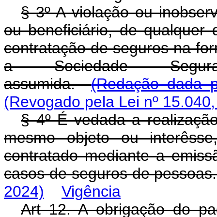
§ 3º A violação ou inobser
ou beneficiário, de qualquer
contratação de seguros na for
a Sociedade Segurad
assumida.
(Redação dada pe
(Revogado pela Lei nº 15.040,
§ 4º É vedada a realizaçã
mesmo objeto ou interêsse
contratado mediante a emissã
casos de seguros de pessoas
2024)
Vigência
Art 12. A obrigação do p