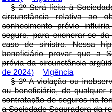
§ 2º Será lícito à Sociedad
circunstância relativa ao 
conhecimento prévio influir
seguro, para exonerar-se da
caso de sinistro. Nessa hi
beneficiário provar que a 
prévia da circunstância argüi
de 2024)
Vigência
§ 3º A violação ou inobser
ou beneficiário, de qualquer
contratação de seguros na for
a Sociedade Seguradora da re