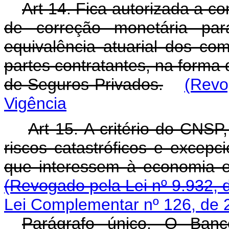
Art 14. Fica autorizada a c
de correção monetária para
equivalência atuarial dos co
partes contratantes, na forma
de Seguros Privados.
(Revo
Vigência
Art 15. A critério do CNS
riscos catastróficos e excepc
que interessem à economia e
(Revogado pela Lei nº 9.932, 
Lei Complementar nº 126, de 
Parágrafo único. O Banc