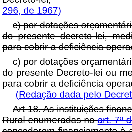
296, de 1967)
c) por dotações orçamentári
do presente decreto-lei, med
para cobrir a deficiência opera
c) por dotações orçamentári
do presente Decreto-lei ou me
para cobrir a deficiência o
(Redação dada pelo Decreto
Art 18. As instituições fina
Rural enumeradas no
art. 7º 
concederem financiamento à a