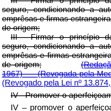
III - Firmar o princípio
seguro, condicionando a au
emprêsas e firmas estrangeira
de origem;
III - Firmar o princípio
seguro, condicionando a au
emprêsas e firmas estrangeir
de origem;
(Redaçã
1967)
(Revogada pela Medi
(Revogado pela Lei nº 13.874,
IV - Promover o aperfeiçoa
IV – promover o aperfeiço