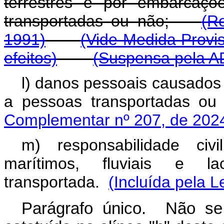
terrestres e por embarcaçõ
transportadas ou não;
(R
1991)
(Vide Medida Provis
efeitos)
(Suspensa pela A
l) danos pessoais causados
a pessoas transportada
Complementar nº 207, de 202
m) responsabilidade civi
marítimos, fluviais e 
transportada.
(Incluída pela L
Parágrafo único. Não se 