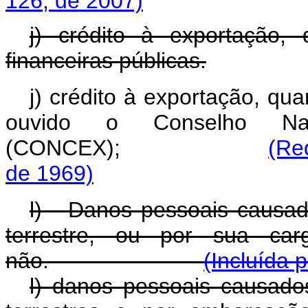
126, de 2007)
j) crédito à exportação, 
financeiras públicas.
j) crédito à exportação, qu
ouvido o Conselho Nac
(CONCEX);
(Re
de 1969)
l) - Danos pessoais causad
terrestre, ou por sua car
não.
(Incluída 
l) danos pessoais causado