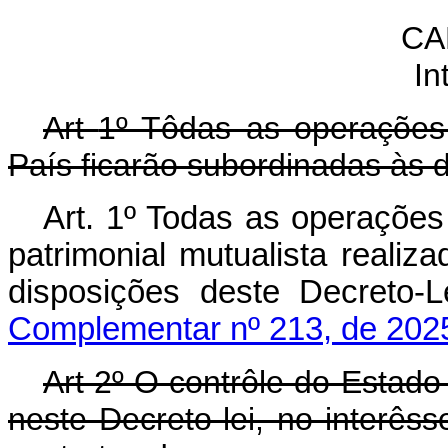
CA
In
Art
1º Tôdas as operações 
País ficarão subordinadas às d
Art. 1º Todas as operações
patrimonial mutualista reali
disposições deste Decr
Complementar nº 213, de 202
Art 2º O contrôle do Estado
neste Decreto-lei, no interês