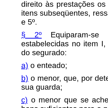
direito às prestações 
itens subseqüentes, ress
e 5º.
§ 2º
Equiparam-se a
estabelecidas no item I,
do segurado:
a)
o enteado;
b)
o menor, que, por dete
sua guarda;
c)
o menor que se ache 