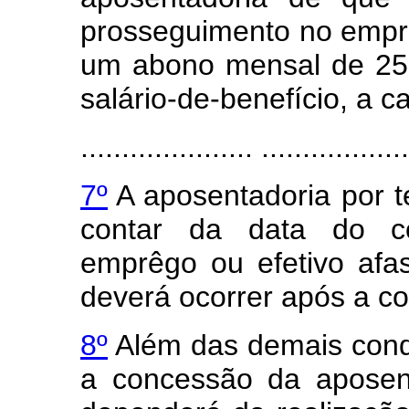
prosseguimento no emprêg
um abono mensal de 25%
salário-de-benefício, a c
..................... ..................
7º
A aposentadoria por t
contar da data do c
emprêgo ou efetivo afa
deverá ocorrer após a co
8º
Além das demais condi
a concessão da aposen