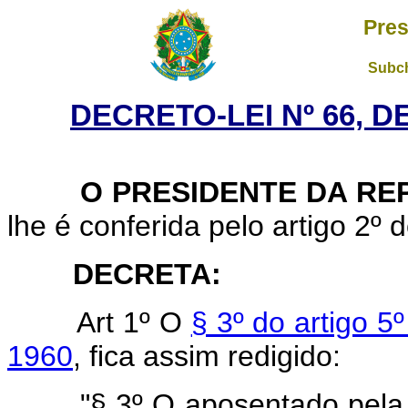
Pres
Subch
DECRETO-LEI Nº 66, D
O PRESIDENTE DA REP
lhe é conferida pelo artigo 2º
DECRETA:
Art 1º O
§ 3º do artigo 5
1960
, fica assim redigido:
"§ 3º O aposentado pela 