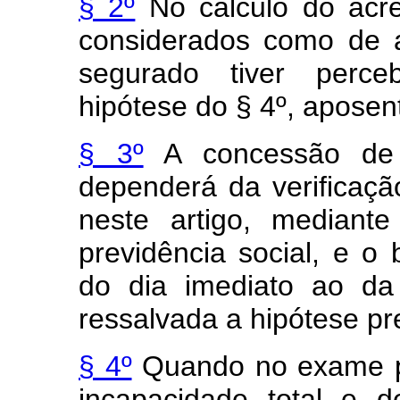
§ 2º
No cálculo do acré
considerados como de 
segurado tiver perce
hipótese do § 4º, aposent
§ 3º
A concessão de a
dependerá da verificaçã
neste artigo, median
previdência social, e o 
do dia imediato ao da
ressalvada a hipótese pr
§ 4º
Quando no exame pr
incapacidade total e de