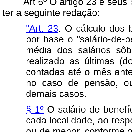
Art 6º O artigo 23 e seus
ter a seguinte redação:
"Art. 23
. O cálculo dos 
por base o "salário-de-
média dos salários sô
realizado as últimas (d
contadas até o mês ante
no caso de pensão, ou
demais casos.
§ 1º
O salário-de-benefíc
cada localidade, ao resp
ou de menor, conforme o