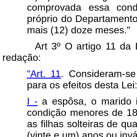
comprovada essa condi
próprio do Departament
mais (12) doze meses."
Art 3º O artigo 11 da 
redação:
"Art. 11
. Consideram-se
para os efeitos desta Lei
I -
a espôsa, o marido in
condição menores de 18 
as filhas solteiras de q
(vinte e um) anos ou invá