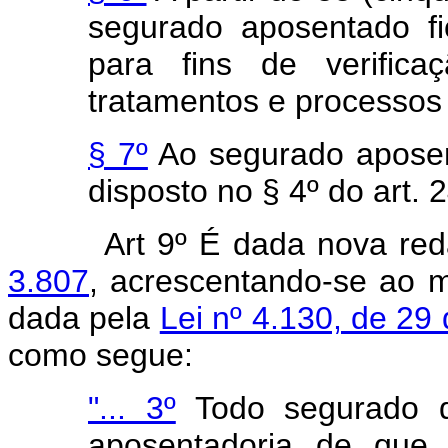
segurado aposentado f
para fins de verific
tratamentos e processos d
§ 7º
Ao segurado aposent
disposto no § 4º do art. 2
Art 9º É dada nova re
3.807
, acrescentando-se ao m
dada pela
Lei nº 4.130, de 29
como segue:
"... 3º
Todo segurado q
aposentadoria de que t