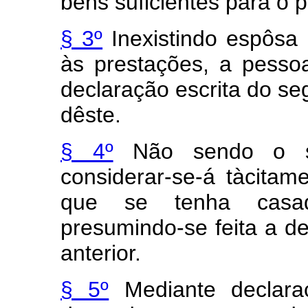
bens suficientes para o 
§ 3º
Inexistindo espôsa 
às prestações, a pesso
declaração escrita do se
dêste.
§ 4º
Não sendo o seg
considerar-se-á tàcita
que se tenha casado
presumindo-se feita a de
anterior.
§ 5º
Mediante declara