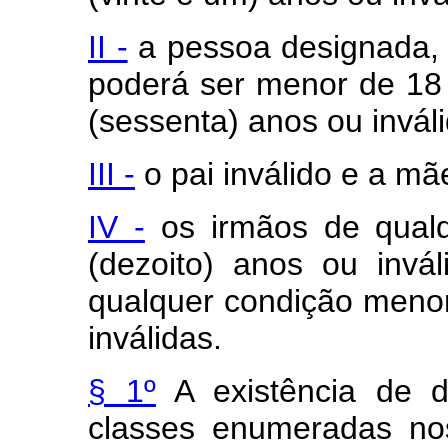
II -
a pessoa designada, 
poderá ser menor de 18 
(sessenta) anos ou inváli
III -
o pai inválido e a mã
IV -
os irmãos de qual
(dezoito) anos ou invál
qualquer condição menor
inválidas.
§ 1º
A existência de d
classes enumeradas nos