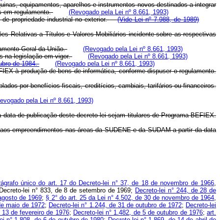
quinas, equipamentos, aparelhos e instrumentos novos destinados a integrar
das em regulamento.
(Revogado pela Lei nº 8.661, 1993)
e propriedade industrial no exterior.
(Vide Lei nº 7.988, de 1989)
 Relativas a Títulos e Valores Mobiliários incidente sobre as respectivas
rçamento Geral da União.
(Revogado pela Lei nº 8.661, 1993)
s na legislação em vigor.
(Revogado pela Lei nº 8.661, 1993)
tubro de 1984.
(Revogado pela Lei nº 8.661, 1993)
FIEX à produção de bens de informática, conforme dispuser o regulamento.
os por benefícios fiscais, creditícios, cambiais, tarifários ou financeiros.
evogado pela Lei nº 8.661, 1993)
a data de publicação deste decreto-lei sejam titulares de Programa-BEFIEX.
val e aos empreendimentos nas áreas da SUDENE e da SUDAM a partir da data
ágrafo único do art. 17 do Decreto-lei n° 37, de 18 de novembro de 1966
,
Decreto-lei n° 833, de 8 de setembro de 1969;
Decreto-lei n° 244, de 28 de
 agosto de 1969
;
§ 2° do art. 25 da Lei n° 4.502, de 30 de novembro de 1964
,
 de maio de 1972
;
Decreto-lei n° 1.244, de 31 de outubro de 1972
;
Decreto-lei
e 13 de fevereiro de 1976
;
Decreto-lei n° 1.482, de 5 de outubro de 1976
;
art.
ei n° 1.808, de 6 de outubro de 1980
;
Decreto-lei n° 1.869, de 14 de abril de