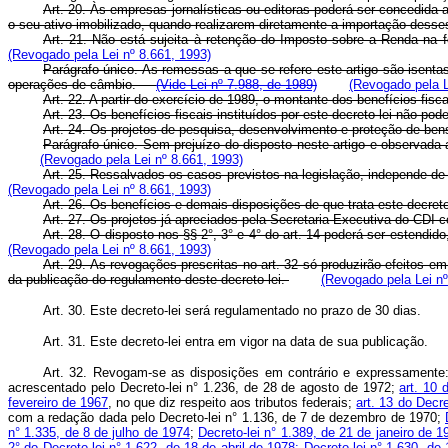
Art. 20. Às empresas jornalísticas ou editoras poderá ser concedida
o seu ativo imobilizado, quando realizarem diretamente a importação desse
Art. 21. Não está sujeita à retenção do Imposto sobre a Renda na f
(Revogado pela Lei nº 8.661, 1993)
Parágrafo único. As remessas a que se refere este artigo são isenta
operações de câmbio.
(Vide Lei nº 7.988, de 1989)
(Revogado pela L
Art. 22. A partir do exercício de 1989, o montante dos benefícios fi
Art. 23. Os benefícios fiscais instituídos por este decreto-lei não 
Art. 24. Os projetos de pesquisa, desenvolvimento e proteção de ben
Parágrafo único. Sem prejuízo do disposto neste artigo e observada
(Revogado pela Lei nº 8.661, 1993)
Art. 25. Ressalvados os casos previstos na legislação, independe de a
(Revogado pela Lei nº 8.661, 1993)
Art. 26. Os benefícios e demais disposições de que trata este decret
Art. 27. Os projetos já apreciados pela Secretaria Executiva do CDI co
Art. 28. O disposto nos §§ 2°, 3° e 4° do art. 14 poderá ser estend
(Revogado pela Lei nº 8.661, 1993)
Art. 29. As revogações prescritas no art. 32 só produzirão efeitos 
da publicação do regulamento deste decreto-lei.
(Revogado pela Lei nº
Art. 30. Este decreto-lei será regulamentado no prazo de 30 dias.
Art. 31. Este decreto-lei entra em vigor na data de sua publicação.
Art. 32. Revogam-se as disposições em contrário e expressamente
acrescentado pelo Decreto-lei n° 1.236, de 28 de agosto de 1972;
art. 10 
fevereiro de 1967
, no que diz respeito aos tributos federais;
art. 13 do Decr
com a redação dada pelo Decreto-lei n° 1.136, de 7 de dezembro de 1970;
n° 1.335, de 8 de julho de 1974
;
Decreto-lei n° 1.389, de 21 de janeiro de 1
2° do Decreto-lei n° 1.622, de 18 de abril de 1978;
Decreto-lei n° 1.630, de