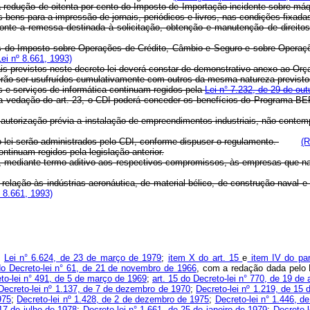
 a redução de oitenta por cento do Imposto de Importação incidente sobre má
s bens para a impressão de jornais, periódicos e livros, nas condições fixa
onte a remessa destinada à solicitação, obtenção e manutenção de direitos d
s do Imposto sobre Operações de Crédito, Câmbio e Seguro e sobre Operações
ei nº 8.661, 1993)
scais previstos neste decreto-lei deverá constar de demonstrativo anexo ao O
poderão ser usufruídos cumulativamente com outros da mesma natureza previsto
s e serviços de informática continuam regidos pela
Lei n° 7.232, de 29 de ou
 a vedação do art. 23, o CDI poderá conceder os benefícios do Programa-BE
utorização prévia a instalação de empreendimentos industriais, não contemplad
o-lei serão administrados pelo CDI, conforme dispuser o regulamento.
(R
ntinuam regidos pela legislação anterior.
ido, mediante termo aditivo aos respectivos compromissos, às empresas que n
em relação às indústrias aeronáutica, de material bélico, de construção na
 8.661, 1993)
:
Lei n° 6.624, de 23 de março de 1979
;
item X do art. 15
e
item IV do par
do Decreto-lei n° 61, de 21 de novembro de 1966
, com a redação dada pelo 
eto-lei n° 491, de 5 de março de 1969
;
art. 15 do Decreto-lei n° 770, de 19 de
Decreto-lei nº 1.137, de 7 de dezembro de 1970
;
Decreto-lei nº 1.219, de 15
975
;
Decreto-lei nº 1.428, de 2 de dezembro de 1975
;
Decreto-lei n° 1.446, d
 17 de julho de 1978
;
Decreto-lei n° 1.661, de 25 de janeiro de 1979
;
Decreto-l