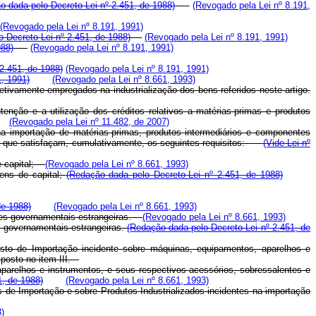
o dada pelo Decreto-Lei nº 2.451, de 1988)
(Revogado pela Lei nº 8.191,
(Revogado pela Lei nº 8.191, 1991)
lo Decreto-Lei nº 2.451, de 1988)
(Revogado pela Lei nº 8.191, 1991)
988)
(Revogado pela Lei nº 8.191, 1991)
 2.451, de 1988)
(Revogado pela Lei nº 8.191, 1991)
1, 1991)
(Revogado pela Lei nº 8.661, 1993)
etivamente empregados na industrialização dos bens referidos neste artigo.
nção e a utilização dos créditos relativos a matérias-primas e produtos
(Revogado pela Lei nº 11.482, de 2007)
na importação de matérias-primas, produtos intermediários e componentes
s, que satisfaçam, cumulativamente, os seguintes requisitos:
(Vide Lei nº
de capital;
(Revogado pela Lei nº 8.661, 1993)
bens de capital;
(Redação dada pelo Decreto-Lei nº 2.451, de 1988)
de 1988)
(Revogado pela Lei nº 8.661, 1993)
dades governamentais estrangeiras.
(Revogado pela Lei nº 8.661, 1993)
es governamentais estrangeiras.
(Redação dada pelo Decreto-Lei nº 2.451, de
osto de Importação incidente sobre máquinas, equipamentos, aparelhos e
sposto no item III.
parelhos e instrumentos, e seus respectivos acessórios, sobressalentes e
1, de 1988)
(Revogado pela Lei nº 8.661, 1993)
os de Importação e sobre Produtos Industrializados incidentes na importação
3)