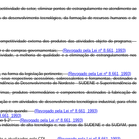
petitividade do setor, eliminar pontos de estrangulamento no atendimento ao
pos do desenvolvimento tecnológico, da formação de recursos humanos e de
competitividade externa dos produtos das atividades objeto do programa;
erior e de compras governamentais;
(Revogado pela Lei nº 8.661, 1993)
ividade, a melhoria de qualidade e a eliminação de estrangulamentos nos
II, na forma da legislação pertinente;
(Revogado pela Lei nº 8.661, 1993)
e seus respectivos acessórios, sobressalentes e ferramentas, destinados a
intendência do Desenvolvimento do Nordeste - SUDENE e Superintendência do
primas, produtos intermediários e componentes destinados à fabricação de
ão e em atividades de desenvolvimento tecnológico industrial, para efeito
 de projeto quando:
(Revogado pela Lei nº 8.661, 1993)
8.661, 1993)
os no § 2°.
(Revogado pela Lei nº 8.661, 1993)
ara indústrias de alta tecnologia e, nas áreas da SUDENE e da SUDAM, para
nto e atualizados pelo CDI.
(Revogado pela Lei nº 8.661, 1993)