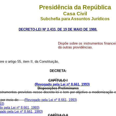
Presidência da República
Casa Civil
Subchefia para Assuntos Jurídicos
DECRETO-LEI Nº 2.433, DE 19 DE MAIO DE 1988.
Dispõe sobre os instrumentos financeiro
dá outras providências.
re o artigo 55, item II, da Constituição,
DECRETA:
CAPÍTULO I
(Revogado pela Lei nº 8.661, 1993)
Disposições Preliminares
 instrumentos previstos nesse decreto-lei e tem por objetivo a modernização
te, por meio de:
(Revogado pela Lei nº 8.661, 1993)
93)
o pela Lei nº 8.661, 1993)
ado pela Lei nº 8.661, 1993)
CAPÍTULO II