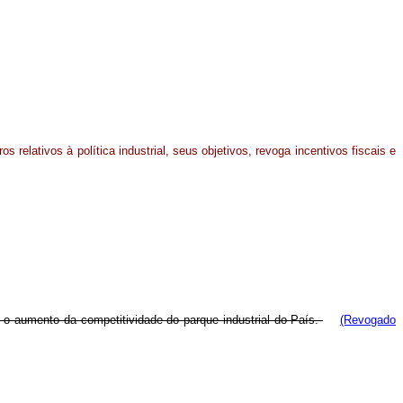
s relativos à política industrial, seus objetivos, revoga incentivos fiscais e
 e o aumento da competitividade do parque industrial do País.
(Revogado