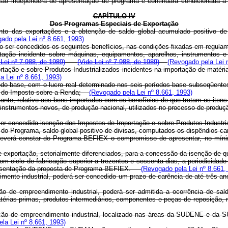
ão independerá de apresentação de programa e continuará condicionada à
CAPÍTULO IV
Dos Programas Especiais de Exportação
nto das exportações e a obtenção de saldo global acumulado positivo de 
ado pela Lei nº 8.661, 1993)
ão ser concedidos os seguintes benefícios, nas condições fixadas em regula
ação incidente sobre máquinas, equipamentos, aparelhos, instrumentos e 
 Lei nº 7.988, de 1989)
(Vide Lei nº 7.988, de 1989)
(Revogado pela Lei 
ortação e sobre Produtos Industrializados incidentes na importação de maté
a Lei nº 8.661, 1993)
íodo-base, com o lucro real determinado nos seis períodos-base subseqüente
ção do Imposto sobre a Renda;
(Revogado pela Lei nº 8.661, 1993)
ante, relativo aos bens importados com os benefícios de que tratam os iten
nstrumentos novos, de produção nacional, utilizados no processo de produção
 concedida isenção dos Impostos de Importação e sobre Produtos Industriali
o Programa, saldo global positivo de divisas, computados os dispêndios cam
 deverá constar do Programa-BEFIEX o compromisso de apresentar, no mínim
de exportação, setorialmente diferenciados, para a concessão da isenção de 
 ciclo de fabricação superior a trezentos e sessenta dias, a periodicidade 
 apresentação da proposta de Programa-BEFIEX.
(Revogado pela Lei nº 8.661,
to industrial, poderá ser concedido um prazo de carência de até três anos
de empreendimento industrial, poderá ser admitida a ocorrência de sald
térias-primas, produtos intermediários, componentes e peças de reposição,
o de empreendimento industrial, localizado nas áreas da SUDENE e da SU
la Lei nº 8.661, 1993)