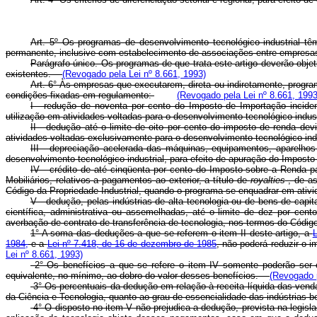
Art. 5º Os programas de desenvolvimento tecnológico industrial tê
permanente, inclusive com estabelecimento de associações entre empresas
Parágrafo único. Os programas de que trata este artigo deverão obje
existentes.
(Revogado pela Lei nº 8.661, 1993)
Art. 6° Às empresas que executarem, direta ou indiretamente, progra
condições fixadas em regulamento:
(Revogado pela Lei nº 8.661, 1993
I - redução de noventa por cento do Imposto de Importação inciden
utilização em atividades voltadas para o desenvolvimento tecnológico indu
II - dedução até o limite de oito por cento do imposto de renda de
atividades voltadas exclusivamente para o desenvolvimento tecnológico i
III - depreciação acelerada das máquinas, equipamentos, aparelhos
desenvolvimento tecnológico industrial, para efeito de apuração do Impo
IV - crédito de até cinqüenta por cento do Imposto sobre a Renda 
Mobiliários, relativos a pagamentos ao exterior, a título de
royalties
, de as
Código da Propriedade Industrial, quando o programa se enquadrar em ativi
V - dedução, pelas indústrias de alta tecnologia ou de bens de cap
científica, administrativa ou assemelhadas, até o limite de dez por cen
averbação de contrato de transferência de tecnologia, nos termos do Códi
1° A soma das deduções a que se referem o item II deste artigo, a
L
1984,
e a
Lei nº 7.418, de 16 de dezembro de 1985
, não poderá reduzir o 
Lei nº 8.661, 1993)
2° Os benefícios a que se refere o item IV somente poderão ser
equivalente, no mínimo, ao dobro do valor desses benefícios.
(Revogado p
3° Os percentuais da dedução em relação à receita líquida das vendas
da Ciência e Tecnologia, quanto ao grau de essencialidade das indústrias
4° O disposto no item V não prejudica a dedução, prevista na legisl