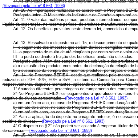
7° Às empresas participantes de Programa-BEFIEX, sediadas nas á
(Revogado pela Lei nº 8.661, 1993)
Art. 10. As importações realizadas de acordo com o Programa-BEFIE
Parágrafo único. O Ministério da Indústria e do Comércio aprovará
Art. 11. 0 valor das matérias-primas, produtos intermediários, compo
líquido da exportação, no mesmo período, de produtos manufaturados vi
Art. 12. Os benefícios previstos neste decreto-lei, concedidos à em
Art. 13. Ressalvado o disposto no art. 15, o descumprimento de qualq
I - o pagamento dos impostos que seriam devidos, corrigidos monet
II - o pagamento de multa de até cinqüenta por cento sobre o valor 
III - a perda do direito à fruição dos benefícios ainda não utilizados
Parágrafo único. Além das sanções penais cabíveis e das previstas ne
a) a exclusão dos produtos constantes da declaração da relação de b
b) a suspensão da compra dos mesmos produtos, por orgãos e entidad
Art. 14. No Programa-BEFIEX, desde que realizada pelo menos a me
reduzidos de 20%, 40%, 60% e 85%, a critério da Comissão para Conce
respectivamente, daqueles montantes, aplicando-se, a partir deste limite
1° Apuradas diferentes percentagens de cumprimento dos compromisso
2° No Programa-BEFIEX, os pagamentos a que aludem os itens I e I
negativo de divisas apresentado:
(Revogado pela Lei nº 8.661, 1993)
a) em um único ano, no caso de Programa-BEFIEX com duração at
b) em até dois anos, no caso de Programa-BEFIEX com duração de
c) em até três anos, no caso de Programa-BEFIEX com duração su
3° Para a aplicação do disposto no parágrafo anterior, é necessário
positivo de divisas.
(Revogado pela Lei nº 8.661, 1993)
4° O disposto no § 2° não poderá ser aplicado à empresa titular de
de carência.
(Revogado pela Lei nº 8.661, 1993)
Art. 15. Verificado o não cumprimento do disposto no art. 11, a empr