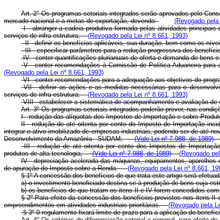
Art. 2° Os programas setoriais integrados serão aprovados pelo Conse
mercado nacional e a metas de exportação, devendo:
(Revogado pela 
I - abranger a cadeia produtiva formada pelas atividades principa
serviços de infra-estrutura;
(Revogado pela Lei nº 8.661, 1993)
II - definir os benefícios aplicáveis, sua duração, bem como os n
III - especificar parâmetros para a redução progressiva dos benef
IV - conter quantificações plurianuais de oferta e demanda de bens e
V - conter recomendações à Comissão de Política Aduaneira para a
(Revogado pela Lei nº 8.661, 1993)
VI - conter recomendações para a adequação aos objetivos do progra
VII - definir as ações e as medidas necessárias para o desenvolv
serviços de infra-estrutura;
(Revogado pela Lei nº 8.661, 1993)
VIII - estabelecer a sistemática de acompanhamento e avaliação 
Art. 3º Os programas setoriais integrados poderão prever, nas condi
I - redução das alíquotas dos Impostos de Importação e sobre Produto
II - redução de até oitenta por cento do Imposto de Importação inc
integrar o ativo imobilizado de empresas industriais, podendo ser de até
Desenvolvimento da Amazônia - SUDAM;
(Vide Lei nº 7.988, de 1989)
III - redução de até oitenta por cento dos Impostos de Importação
produtos de alta tecnologia;
(Vide Lei nº 7.988, de 1989)
(Revogado pel
IV - depreciação acelerada das máquinas, equipamentos, aparelhos e 
de apuração do Imposto sobre a Renda.
(Revogado pela Lei nº 8.661, 19
§ 1º A concessão dos benefícios de que trata este artigo será efetu
a) o investimento beneficiado destina-se à produção de bens cuja e
b) os benefícios de que tratam os itens II e IV forem concedidos c
§ 2º Para efeito da concessão dos benefícios previstos nos itens II
empreendimentos em atividades industriais prioritárias.
(Revogado pela Le
§ 3º 0 regulamento fixará limite de prazo para a aplicação do benefí
Art. 4° Os critérios de diferenciação setorial e regional, para efeito