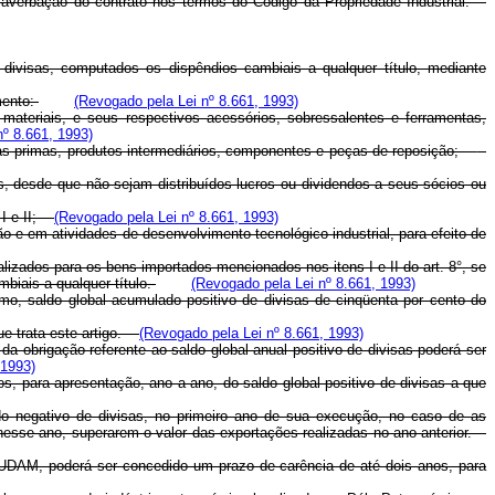
 averbação do contrato nos termos do Código da Propriedade Industrial.
divisas, computados os dispêndios cambiais a qualquer título, mediante
mento:
(Revogado pela Lei nº 8.661, 1993)
materiais, e seus respectivos acessórios, sobressalentes e ferramentas,
nº 8.661, 1993)
rias-primas, produtos intermediários, componentes e peças de reposição;
s, desde que não sejam distribuídos lucros ou dividendos a seus sócios ou
s I e II;
(Revogado pela Lei nº 8.661, 1993)
 e em atividades de desenvolvimento tecnológico industrial, para efeito de
zados para os bens importados mencionados nos itens I e II do art. 8°, se
biais a qualquer título.
(Revogado pela Lei nº 8.661, 1993)
o, saldo global acumulado positivo de divisas de cinqüenta por cento do
que trata este artigo.
(Revogado pela Lei nº 8.661, 1993)
da obrigação referente ao saldo global anual positivo de divisas poderá ser
 1993)
, para apresentação, ano a ano, do saldo global positivo de divisas a que
o negativo de divisas, no primeiro ano de sua execução, no caso de as
 nesse ano, superarem o valor das exportações realizadas no ano anterior.
DAM, poderá ser concedido um prazo de carência de até dois anos, para