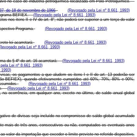
lvo no caso de indústria petroquímica localizada em Pólo Petroquímico.
º 37, de 18 de novembro de 1966
.
(Revogado pela Lei nº 8.661, 1993)
o Programa-BEFIEX.
(Revogado pela Lei nº 8.661, 1993)
s nos itens II e IV do art. 8°, não poderá ser superior a um terço do valor
respectivo Programa.
(Revogado pela Lei nº 8.661, 1993)
reto-lei acarretará:
(Revogado pela Lei nº 8.661, 1993)
Revogado pela Lei nº 8.661, 1993)
orma do § 4º do art. 16 acarretará:
(Revogado pela Lei nº 8.661, 1993)
pela Lei nº 8.661, 1993)
, 1993)
sas, os pagamentos a que aludem os itens I e II do art. 13 poderão ser
ssão-BEFIEX), quando efetivamente cumpridos até 60%, 70%, 80% e 90%,
 assumidos.
(Revogado pela Lei nº 8.661, 1993)
las.
(Revogado pela Lei nº 8.661, 1993)
a ocorrência, em qualquer ano, exceto no último, de saldo anual global
negativo de divisas seja incluído no compromisso de saldo global acumulado
ante mais de três anos, consecutivos ou não, computados os eventuais anos
 valor da importação que exceder o limite previsto no referido dispositivo,