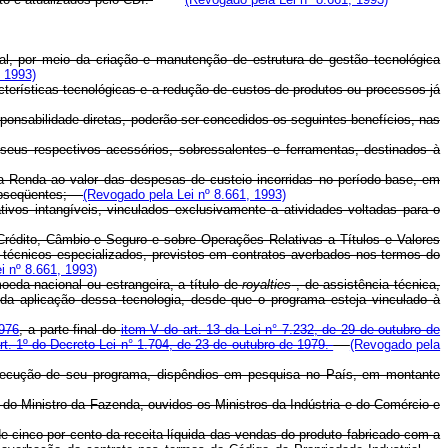
ial, por meio da criação e manutenção de estrutura de gestão tecnológica
, 1993)
cterísticas tecnológicas e a redução de custos de produtos ou processos já
ponsabilidade diretas, poderão ser concedidos os seguintes benefícios, nas
seus respectivos acessórios, sobressalentes e ferramentas, destinados à
e a Renda ao valor das despesas de custeio incorridas no período-base, em
 subseqüentes;
(Revogado pela Lei nº 8.661, 1993)
ivos intangíveis, vinculados exclusivamente a atividades voltadas para o
Crédito, Câmbio e Seguro e sobre Operações Relativas a Títulos e Valores
os técnicos especializados, previstos em contratos averbados nos termos do
i nº 8.661, 1993)
eda nacional ou estrangeira, a título de
royalties
, de assistência técnica,
e da aplicação dessa tecnologia, desde que o programa esteja vinculado à
1976
, a parte final do
item V do art. 13 da Lei n° 7.232, de 29 de outubro de
rt. 1º do Decreto-Lei n° 1.704, de 23 de outubro de 1979.
(Revogado pela
xecução de seu programa, dispêndios em pesquisa no País, em montante
o do Ministro da Fazenda, ouvidos os Ministros da Indústria e do Comércio e
e cinco por cento da receita líquida das vendas do produto fabricado com a