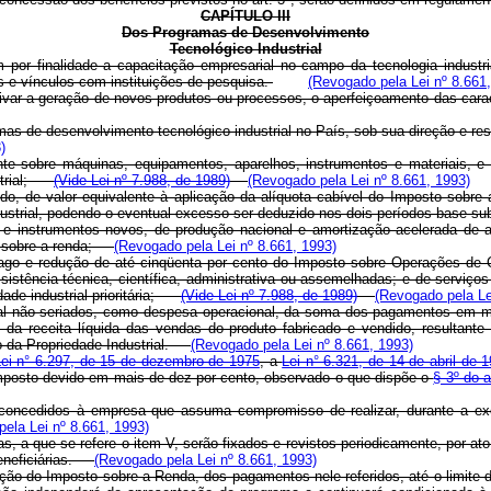
CAPÍTULO III
Dos Programas de Desenvolvimento
Tecnológico Industrial
m por finalidade a capacitação empresarial no campo da tecnologia industr
 e vínculos com instituições de pesquisa.
(Revogado pela Lei nº 8.661
tivar a geração de novos produtos ou processos, o aperfeiçoamento das cara
mas de desenvolvimento tecnológico industrial no País, sob sua direção e res
)
te sobre máquinas, equipamentos, aparelhos, instrumentos e materiais, e 
strial;
(Vide Lei nº 7.988, de 1989)
(Revogado pela Lei nº 8.661, 1993)
vido, de valor equivalente à aplicação da alíquota cabível do Imposto sobr
ndustrial, podendo o eventual excesso ser deduzido nos dois períodos-base
 e instrumentos novos, de produção nacional e amortização acelerada de at
sto sobre a renda;
(Revogado pela Lei nº 8.661, 1993)
pago e redução de até cinqüenta por cento do Imposto sobre Operações de 
sistência técnica, científica, administrativa ou assemelhadas; e de serviç
dade industrial prioritária;
(Vide Lei nº 7.988, de 1989)
(Revogado pela Le
ital não seriados, como despesa operacional, da soma dos pagamentos em mo
to da receita líquida das vendas do produto fabricado e vendido, resultant
go da Propriedade Industrial.
(Revogado pela Lei nº 8.661, 1993)
ei n° 6.297, de 15 de dezembro de 1975
, a
Lei n° 6.321, de 14 de abril de 
imposto devido em mais de dez por cento, observado o que dispõe o
§ 3º do a
 concedidos à empresa que assuma compromisso de realizar, durante a e
ela Lei nº 8.661, 1993)
, a que se refere o item V, serão fixados e revistos periodicamente, por at
 beneficiárias.
(Revogado pela Lei nº 8.661, 1993)
ação do Imposto sobre a Renda, dos pagamentos nele referidos, até o limite d