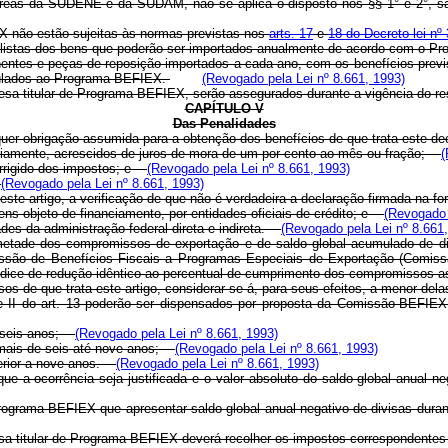
reas da SUDENE e da SUDAM, não se aplica o disposto nos §§ 1° e 2°, sa
X não estão sujeitas às normas previstas nos
arts. 17
e
18 do Decreto-lei n
 as listas dos bens que poderão ser importados anualmente de acordo com 
nentes e peças de reposição importados a cada ano, com os benefícios previsto
nculados ao Programa-BEFIEX.
(Revogado pela Lei nº 8.661, 1993)
presa titular de Programa-BEFIEX, serão assegurados durante a vigência do 
CAPÍTULO V
Das Penalidades
uer obrigação assumida para a obtenção dos benefícios de que trata este dec
ariamente, acrescidos de juros de mora de um por cento ao mês ou fração;
(
corrigido dos impostos; e
(Revogado pela Lei nº 8.661, 1993)
.
(Revogado pela Lei nº 8.661, 1993)
ste artigo, a verificação de que não é verdadeira a declaração firmada na f
ens objeto de financiamento, por entidades oficiais de crédito; e
(Revogado 
es da administração federal direta e indireta.
(Revogado pela Lei nº 8.661
tade dos compromissos de exportação e de saldo global acumulado de divi
ssão de Benefícios Fiscais a Programas Especiais de Exportação (Comi
, índice de redução idêntico ao percentual de cumprimento dos compromissos
s de que trata este artigo, considerar-se-á, para seus efeitos, a menor de
I do art. 13 poderão ser dispensados por proposta da Comissão-BEFIEX, n
é seis anos;
(Revogado pela Lei nº 8.661, 1993)
 mais de seis até nove anos;
(Revogado pela Lei nº 8.661, 1993)
perior a nove anos.
(Revogado pela Lei nº 8.661, 1993)
 que a ocorrência seja justificada e o valor absoluto do saldo global anual 
 Programa-BEFIEX que apresentar saldo global anual negativo de divisas dur
esa titular de Programa-BEFIEX deverá recolher os impostos correspondentes ao