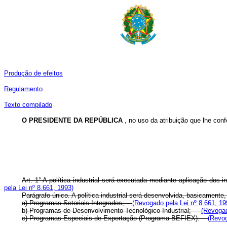
Produção de efeitos
Regulamento
Texto compilado
O PRESIDENTE DA REPÚBLICA
, no uso da atribuição que lhe confe
Art. 1° A política industrial será executada mediante aplicação dos
pela Lei nº 8.661, 1993)
Parágrafo único. A política industrial será desenvolvida, basicamen
a) Programas Setoriais Integrados;
(Revogado pela Lei nº 8.661, 19
b) Programas de Desenvolvimento Tecnológico Industrial;
(Revogad
c) Programas Especiais de Exportação (Programa-BEFIEX).
(Revog