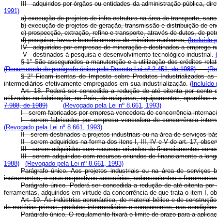
III - adquiridos por órgãos ou entidades da administração pública, dir
1991)
a) execução de projetos de infra-estrutura na área de transporte, s
b) execução de projetos de geração, transmissão e distribuição de ene
c) prospecção, extração, refino e transporte, através de dutos, de pet
d) pesquisa, lavra e beneficiamento de minérios nucleares;
(Incluído 
I
V - adquiridos por empresas de mineração e destinados a emprego na
V - destinados à pesquisa e desenvolvimento tecnológico industrial.
§ 1° São assegurados a manutenção e a utilização dos créditos relat
(Renumerado do parágrafo único pelo Decreto-Lei nº 2.451, de 1988)
(Re
§ 2° Ficam isentas do Imposto sobre Produtos Industrializados as 
intermediários efetivamente empregados em sua industrialização.
(Incluído
Art. 18. Poderá ser concedida a redução de até oitenta por cento 
utilizados na fabricação, no País, de máquinas, equipamentos, aparelhos 
7.988, de 1989)
(Revogado pela Lei nº 8.661, 1993)
I - serem fabricados por empresa vencedora de concorrência internac
I - serem fabricados por empresa vencedora de concorrência intern
(Revogado pela Lei nº 8.661, 1993)
II - serem destinados a projetos industriais ou na área de serviços 
II - serem adquiridos na forma dos itens I, III, IV e V do art. 17, obs
III - serem adquiridos com recursos oriundos de financiamentos conc
III - serem adquiridos com recursos oriundos de financiamento a long
1988)
(Revogado pela Lei nº 8.661, 1993)
Parágrafo único. Aos projetos industriais ou na área de serviços
instrumentos, e seus respectivos acessórios, sobressalentes e ferramentas,
Parágrafo único. Poderá ser concedida a redução de até oitenta por
ferramentas, adquiridos em virtude da concorrência de que trata o item I, ob
Art. 19. Às indústrias aeronáutica, de material bélico e de construç
de matérias-primas, produtos intermediários e componentes, nas condiçõe
Parágrafo único. O regulamento fixará o limite de prazo para a aplicaç