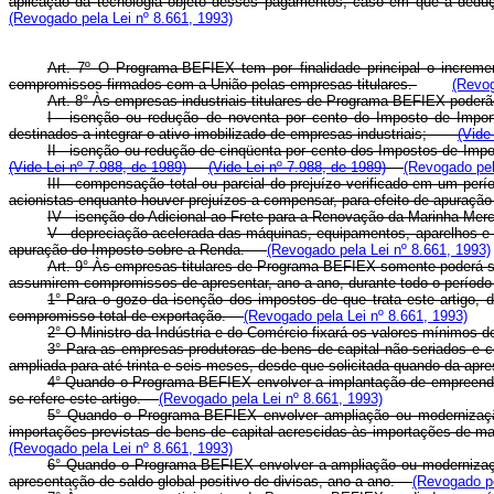
aplicação da tecnologia objeto desses pagamentos, caso em que a deduç
(Revogado pela Lei nº 8.661, 1993)
Art. 7º O Programa-BEFIEX tem por finalidade principal o increme
compromissos firmados com a União pelas empresas titulares.
(Revog
Art. 8° Às empresas industriais titulares de Programa-BEFIEX poder
I - isenção ou redução de noventa por cento do Imposto de Import
destinados a integrar o ativo imobilizado de empresas industriais;
(Vide
II - isenção ou redução de cinqüenta por cento dos Impostos de Imp
(Vide Lei nº 7.988, de 1989)
(Vide Lei nº 7.988, de 1989)
(Revogado pel
III - compensação total ou parcial do prejuízo verificado em um per
acionistas enquanto houver prejuízos a compensar, para efeito de apura
IV - isenção do Adicional ao Frete para a Renovação da Marinha Merc
V - depreciação acelerada das máquinas, equipamentos, aparelhos e i
apuração do Imposto sobre a Renda.
(Revogado pela Lei nº 8.661, 1993)
Art. 9° Às empresas titulares de Programa-BEFIEX somente poderá ser
assumirem compromissos de apresentar, ano a ano, durante todo o período d
1° Para o gozo da isenção dos impostos de que trata este artigo,
compromisso total de exportação.
(Revogado pela Lei nº 8.661, 1993)
2° O Ministro da Indústria e do Comércio fixará os valores mínimos 
3° Para as empresas produtoras de bens de capital não seriados e com
ampliada para até trinta e seis meses, desde que solicitada quando da
4° Quando o Programa-BEFIEX envolver a implantação de empreendimen
se refere este artigo.
(Revogado pela Lei nº 8.661, 1993)
5° Quando o Programa-BEFIEX envolver ampliação ou modernização 
importações previstas de bens de capital acrescidas às importações de ma
(Revogado pela Lei nº 8.661, 1993)
6° Quando o Programa-BEFIEX envolver a ampliação ou modernizaçã
apresentação de saldo global positivo de divisas, ano a ano.
(Revogado pe