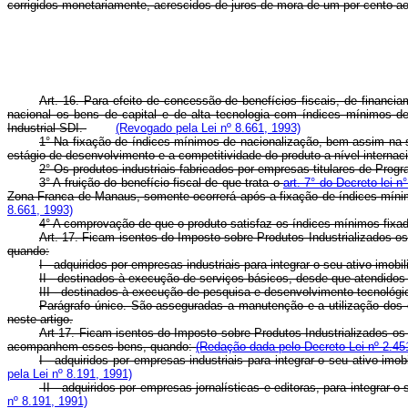
corrigidos monetariamente, acrescidos de juros de mora de um por cento a
Art. 16. Para efeito de concessão de benefícios fiscais, de financia
nacional os bens de capital e de alta tecnologia com índices mínimos de
Industrial-SDI.
(Revogado pela Lei nº 8.661, 1993)
1° Na fixação de índices mínimos de nacionalização, bem assim na 
estágio de desenvolvimento e a competitividade do produto a nível internac
2° Os produtos industriais fabricados por empresas titulares de Prog
3° A fruição do benefício fiscal de que trata o
art. 7° do Decreto-lei 
Zona Franca de Manaus, somente ocorrerá após a fixação de índices mín
8.661, 1993)
4° A comprovação de que o produto satisfaz os índices mínimos fixad
Art. 17. Ficam isentos do Imposto sobre Produtos Industrializados o
quando:
I - adquiridos por empresas industriais para integrar o seu ativo imo
II - destinados à execução de serviços básicos, desde que atendidos o
III - destinados à execução de pesquisa e desenvolvimento tecnológico
Parágrafo único. São asseguradas a manutenção e a utilização dos c
neste artigo.
Art
17. Ficam isentos do Imposto sobre Produtos Industrializados o
acompanhem esses bens, quando:
(Redação dada pelo Decreto-Lei nº 2.45
I - adquiridos por empresas industriais para integrar o seu ativo im
pela Lei nº 8.191, 1991)
II - adquiridos por empresas jornalísticas e editoras, para integrar o
nº 8.191, 1991)