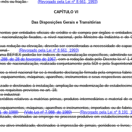
o mês ou fração.
(Revogado pela Lei nº 8.661, 1993)
CAPÍTULO VI
Das Disposições Gerais e Transitórias
mentos por entidades oficiais de crédito e de compra por órgãos e entidades
 nacionalização fixados, a nível nacional, pelo Ministro da Indústria e do
sua redução ou elevação, deverão ser consideradas a necessidade de capaci
ional.
(Revogado pela Lei nº 8.661, 1993)
rama-BEFIEX poderão ter índices de nacionalização específicos, admitindo-se 
n° 288, de 28 de fevereiro de 1967
, com a redação dada pelo Decreto-lei n° 1
imos de nacionalização, realizada conjuntamente pela SDI e pela Superin
os a nível nacional far-se-á mediante declaração firmada pela empresa fabri
s equipamentos, máquinas, aparelhos, instrumentos e seus respectivos acess
bilizado e destinados à instalação, ampliação ou modernização de estabelecimen
s requisitos previstos no art. 18;
 industrial.
réditos relativos a matérias-primas, produtos intermediários e material de
s equipamentos, máquinas, aparelhos e instrumentos, importados ou de fabri
1, de 1988)
(Vide Lei nº 7.988, de 1989)
(Revogado pela Lei nº 8.191, 
obilizado, destinados ao emprego no processo produtivo em estabelecimento i
 seu ativo imobilizado, destinados à impressão de jornais, periódicos e livros