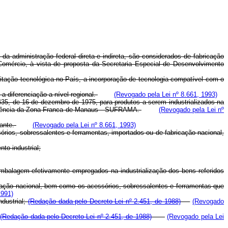
 da administração federal direta e indireta, são considerados de fabricação
 Comércio, à vista de proposta da Secretaria Especial de Desenvolvimento
tação tecnológica no País, a incorporação de tecnologia compatível com o
a diferenciação a nível regional.
(Revogado pela Lei nº 8.661, 1993)
.435, de 16 de dezembro de 1975, para produtos a serem industrializados na
tendência da Zona Franca de Manaus - SUFRAMA.
(Revogado pela Lei nº
cante.
(Revogado pela Lei nº 8.661, 1993)
órios, sobressalentes e ferramentas, importados ou de fabricação nacional,
to industrial;
 embalagem efetivamente empregados na industrialização dos bens referidos
cação nacional, bem como os acessórios, sobressalentes e ferramentas que
1991)
ndustrial;
(Redação dada pelo Decreto-Lei nº 2.451, de 1988)
(Revogado
;
(Redação dada pelo Decreto-Lei nº 2.451, de 1988)
(Revogado pela Lei