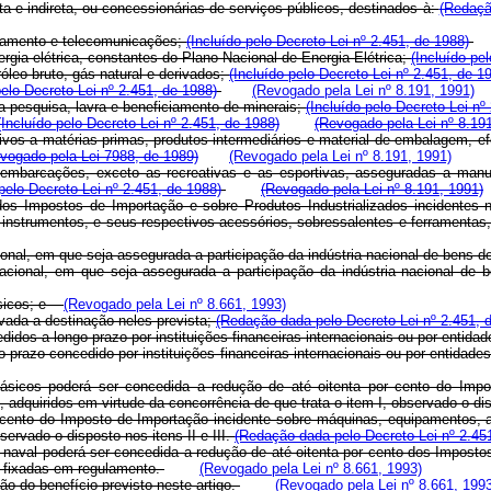
eta e indireta, ou concessionárias de serviços públicos, destinados à:
(Redaçã
aneamento e telecomunicações;
(Incluído pelo Decreto-Lei nº 2.451, de 1988)
rgia elétrica, constantes do Plano Nacional de Energia Elétrica;
(Incluído pe
róleo bruto, gás natural e derivados;
(Incluído pelo Decreto-Lei nº 2.451, de 1
pelo Decreto-Lei nº 2.451, de 1988)
(Revogado pela Lei nº 8.191, 1991)
 pesquisa, lavra e beneficiamento de minerais;
(Incluído pelo Decreto-Lei nº
(Incluído pelo Decreto-Lei nº 2.451, de 1988)
(Revogado pela Lei nº 8.19
ivos a matérias-primas, produtos intermediários e material de embalagem, ef
vogado pela Lei 7988, de 1989)
(Revogado pela Lei nº 8.191, 1991)
embarcações, exceto as recreativas e as esportivas, asseguradas a manute
 pelo Decreto-Lei nº 2.451, de 1988)
(Revogado pela Lei nº 8.191, 1991)
dos Impostos de Importação e sobre Produtos Industrializados incidentes 
e instrumentos, e seus respectivos acessórios, sobressalentes e ferramenta
ional, em que seja assegurada a participação da indústria nacional de bens 
acional, em que seja assegurada a participação da indústria nacional de 
básicos; e
(Revogado pela Lei nº 8.661, 1993)
ervada a destinação neles prevista;
(Redação dada pelo Decreto-Lei nº 2.451, 
edidos a longo prazo por instituições financeiras internacionais ou por enti
o prazo concedido por instituições financeiras internacionais ou por entidad
 básicos poderá ser concedida a redução de até oitenta por cento do Imp
 adquiridos em virtude da concorrência de que trata o item I, observado o di
 cento do Imposto de Importação incidente sobre máquinas, equipamentos, a
servado o disposto nos itens II e III.
(Redação dada pelo Decreto-Lei nº 2.45
ão naval poderá ser concedida a redução de até oitenta por cento dos Impost
s fixadas em regulamento.
(Revogado pela Lei nº 8.661, 1993)
ão do benefício previsto neste artigo.
(Revogado pela Lei nº 8.661, 199