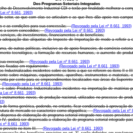
Dos Programas Setoriais Integrados
lho de Desenvolvimento Industrial-CDI e terão por finalidade melhorar a com
Lei nº 8.661, 1993)
is do setor, as que com elas se articulam e as que lhes dão apoio nos cam
íveis e as condições para sua concessão;
(Revogado pela Lei nº 8.661, 1993)
ícios a serem concedidos;
(Revogado pela Lei nº 8.661, 1993)
 serviços, de investimentos, financiamentos e de benefícios;
 adequação das alíquotas do Imposto de Importação de modo a refletir a 
ma, de outras políticas, inclusive as de apoio financeiro, de comércio ext
imento tecnológico, a formação de recursos humanos, o aumento de produt
de sua execução.
(Revogado pela Lei nº 8.661, 1993)
ções fixadas em regulamento:
(Revogado pela Lei nº 8.661, 1993)
s Industrializados incidentes sobre os bens a que se referem os itens II e I
idente sobre máquinas, equipamentos, aparelhos, instrumentos e materiais, 
 noventa por cento para os empreendimentos localizados nas áreas da Super
(Revogado pela Lei nº 8.661, 1993)
 e sobre Produtos Industrializados incidentes na importação de matérias-
a Lei nº 8.661, 1993)
instrumentos novos, de produção nacional, utilizados no processo de produç
93)
ada de forma genérica, podendo, no entanto, ficar condicionada à aprovação
strutura de mercado se caracterize como oligopólica;
(Revogado pela Lei nº 
om dispensa de elaboração de programa setorial integrado nos casos previst
 e IV, poderá ser dispensada a elaboração de programa setorial integrado p
i nº 8.661, 1993)
cio previsto no item III.
(Revogado pela Lei nº 8.661, 1993)
 de concessão dos benefícios previstos no art. 3°, serão definidos em regulame