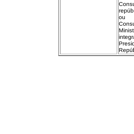
Cons
repúb
ou 
Consu
Minis
int
Pre
Repúb