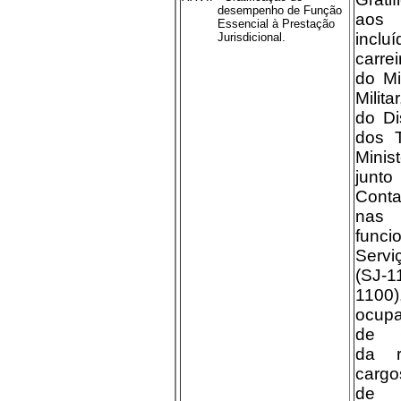
desempenho de Função
aos
Essencial à Prestação
inc
Jurisdicional.
carre
do Mi
Milit
do Di
dos T
Mini
junto
Cont
nas
funci
Serv
(SJ-
110
ocup
de C
da r
carg
de 