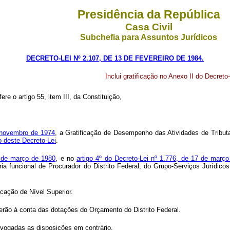
Presidência da República
Casa Civil
Subchefia para Assuntos Jurídicos
DECRETO-LEI Nº 2.107, DE 13 DE FEVEREIRO DE 1984.
Inclui gratificação no Anexo II do Decret
ere o artigo 55, item III, da Constituição,
e novembro de 1974
, a Gratificação de Desempenho das Atividades de Tribut
 deste Decreto-Lei
.
5 de março de 1980
, e no
artigo 4º do Decreto-Lei nº 1.776, de 17 de març
ia funcional de Procurador do Distrito Federal, do Grupo-Serviços Jurídico
ificação de Nível Superior.
rerão à conta das dotações do Orçamento do Distrito Federal.
revogadas as disposições em contrário.