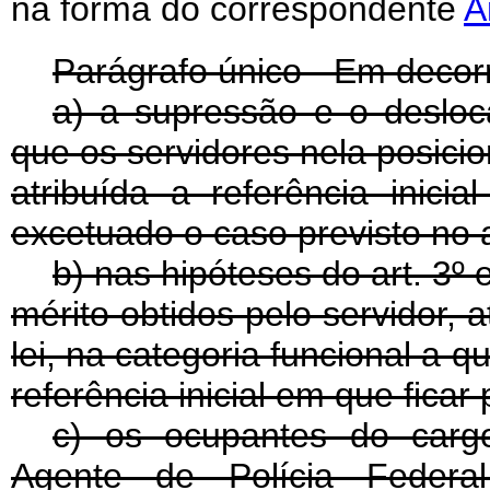
na forma do correspondente
A
Parágrafo único - Em decorr
a) a supressão e o desloc
que os servidores nela posic
atribuída a referência inici
excetuado o caso previsto no a
b) nas hipóteses do art. 3º 
mérito obtidos pelo servidor, 
lei, na categoria funcional a 
referência inicial em que ficar
c) os ocupantes do cargo
Agente de Polícia Federal 