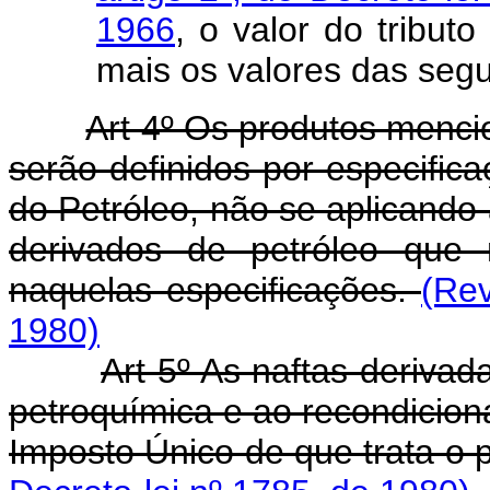
1966
, o valor do tribut
mais os valores das segu
Art 4º Os produtos mencio
serão definidos por especific
do Petróleo, não se aplicando 
derivados de petróleo que
naquelas especificações.
(Rev
1980)
Art 5º As naftas derivad
petroquímica e ao recondicion
Imposto Único de que trata o 