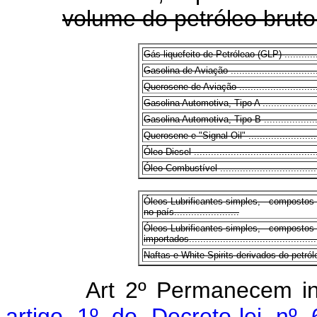
volume do petróleo bruto
Gás liquefeito de Petróleao (GLP) ...................
Gasolina de Aviação ...................................
Querosene de Aviação .................................
Gasolina Automotiva, Tipo A ..........................
Gasolina Automotiva, Tipo B ..........................
Querosene e "Signal Oil" ..............................
Óleo Diesel ..............................................
Óleo Combustível .......................................
Óleos Lubrificantes simples, - compostos
no país.......................
Óleos Lubrificantes simples, - composto
importados...............................................
Naftas e White Spirits derivados do petróleo.....
Art 2º Permanecem in
artigo 1º do Decreto-lei n