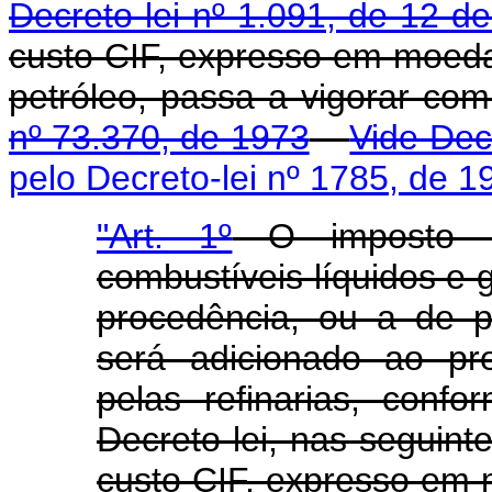
Decreto-lei nº 1.091, de 12 
custo CIF, expresso em moeda
petróleo, passa a vigorar c
nº 73.370, de 1973
Vide Dec
pelo Decreto-lei nº 1785, de 1
"Art. 1º
O imposto ún
combustíveis líquidos e 
procedência, ou a de pe
será adicionado ao pr
pelas refinarias, confo
Decreto-lei, nas seguint
custo CIF, expresso em 