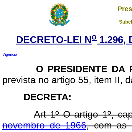
Pres
Subch
o
DECRETO-LEI N
1.296,
Vigência
O PRESIDENTE DA R
prevista no artigo 55, item II, 
DECRETA:
Art 1º O artigo 1º, ca
novembro de 1966
, com as 