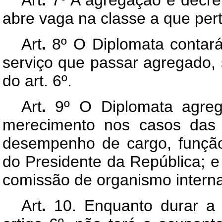
Art
.
7º A agregação é decre
abre vaga na classe a que per
Art
.
8º O Diplomata contará
serviço que passar agregado,
do art. 6º.
Art
.
9º O Diplomata agre
merecimento nos casos das
desempenho de cargo, função
do Presidente da República; 
comissão de organismo internac
Art
.
10. Enquanto durar a