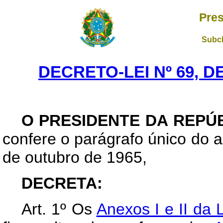
Pres
Subch
DECRETO-LEI Nº 69, D
O PRESIDENTE DA REPÚ
confere o parágrafo único do ar
de outubro de 1965,
DECRETA
:
Art
. 1º Os
Anexos I e II da 