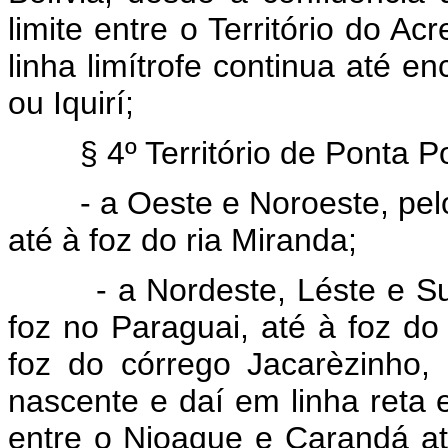
limite entre o Território do A
linha limítrofe continua até en
ou Iquirí;
§ 4º Território de Ponta P
- a Oeste e Noroeste, pelo
até à foz do ria Miranda;
- a Nordeste, Léste e S
foz no Paraguai, até à foz do
foz do córrego Jacarèzinho,
nascente e daí em linha reta 
entre o Nioaque e Carandá at