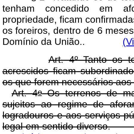
tenham concedido em af
propriedade, ficam confirmad
os foreiros, dentro de 6 meses
Domínio da União..
(V
Art. 4º Tanto os 
acrescidos ficam subordinad
os que forem necessários aos 
o
Art. 4
Os terrenos de mar
sujeitos ao regime de afor
logradouros e aos serviços p
legal em sentido diverso.