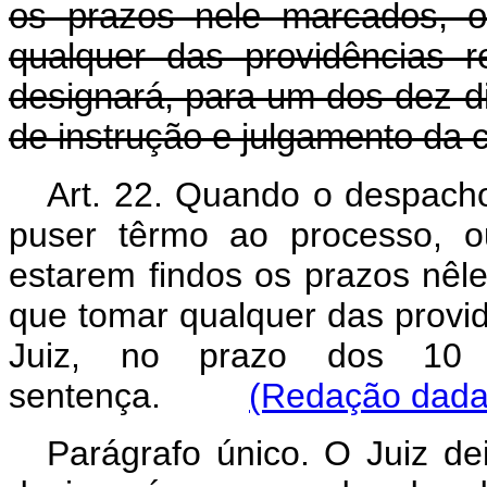
os prazos nele marcados, o
qualquer das providências r
designará, para um dos dez di
de instrução e julgamento da 
Art. 22. Quando o despacho
puser têrmo ao processo, o
estarem findos os prazos nêl
que tomar qualquer das providê
Juiz, no prazo dos 10 (d
sentença.
(Redação dada 
Parágrafo único. O Juiz dei