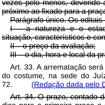
vezes pelo menos, devendo a 
próximo ao fixado para a praç
Parágrafo único. Os editais 
I – a natureza e o esta
situação, característicos e co
II – o preço da avaliação;
III – o dia, hora e local da p
Art. 33. A arrematação será 
do costume, na sede do Juíz
72.
(Redação dada pelo D
Art. 34. O prazo, contado d