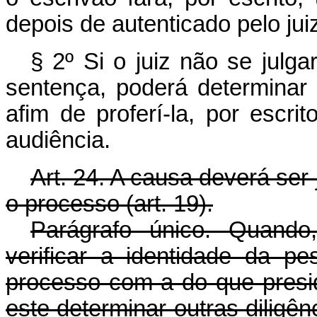
depois de autenticado pelo jui
§ 2º Si o juiz não se julgar
sentença, poderá determinar
afim de proferí-la, por escri
audiência.
Art. 24. A causa deverá ser 
o processo (art. 19).
Parágrafo único. Quando
verificar a identidade da p
processo com a do que presid
este determinar outras diligê