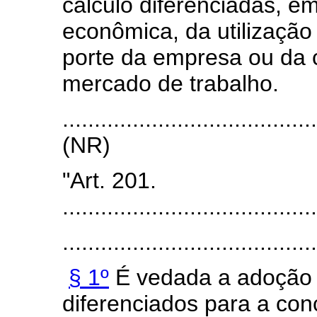
cálculo diferenciadas, e
econômica, da utilização
porte da empresa ou da c
mercado de trabalho.
.......................................
(NR)
"Art. 201.
........................................
........................................
§ 1º
É vedada a adoção de
diferenciados para a co