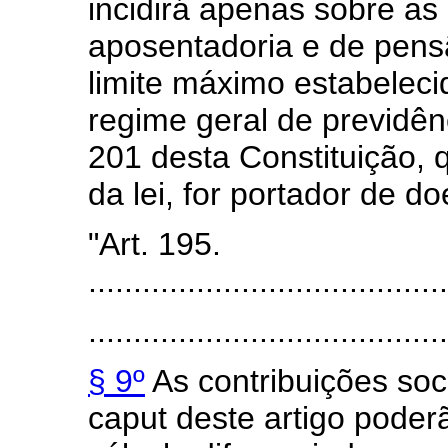
incidirá apenas sobre as
aposentadoria e de pen
limite máximo estabeleci
regime geral de previdênc
201 desta Constituição, 
da lei, for portador de d
"Art. 195.
........................................
........................................
§ 9º
As contribuições soci
caput deste artigo poder